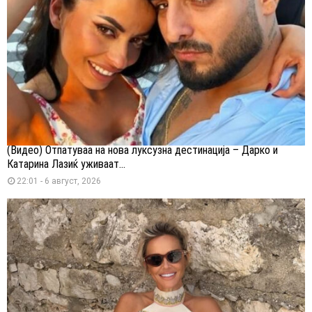
(Видео) Отпатуваа на нова луксузна дестинација – Дарко и
Катарина Лазиќ уживаат...
22:01 - 6 август, 2026