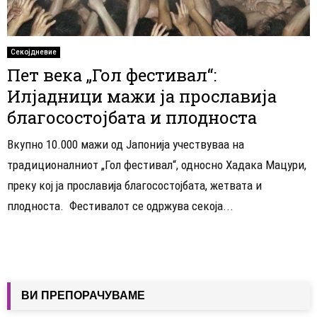
Секојдневие
Пет века „Гол фестивал“:
Илјадници мажи ја прославија
благосостојбата и плодноста
Вкупно 10.000 мажи од Јапонија учествуваа на
традиционалниот „Гол фестивал“, односно Хадака Мацури,
преку кој ја прославија благосостојбата, жетвата и
плодноста. Фестивалот се одржува секоја...
ВИ ПРЕПОРАЧУВАМЕ