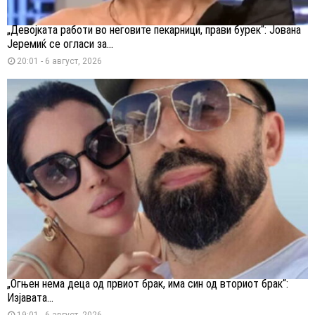
„Девојката работи во неговите пекарници, прави бурек“: Јована
Јеремиќ се огласи за...
20:01 - 6 август, 2026
„Огњен нема деца од првиот брак, има син од вториот брак“:
Изјавата...
19:01 - 6 август, 2026