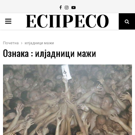
Facebook
Instagram
Youtube
PRIMARY
MENU
Почетна
илјадници мажи
Ознака : илјадници мажи