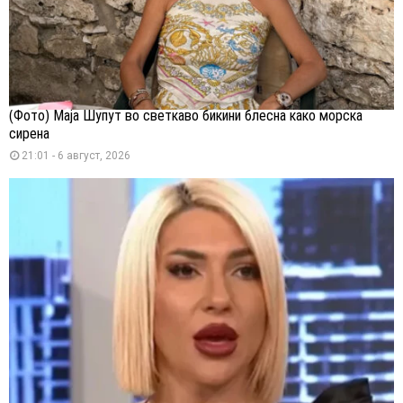
(Фото) Маја Шупут во светкаво бикини блесна како морска
сирена
21:01 - 6 август, 2026