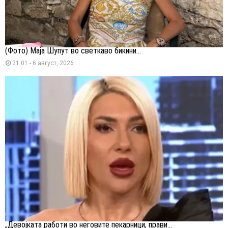
(Фото) Маја Шупут во светкаво бикини...
21:01 - 6 август, 2026
„Девојката работи во неговите пекарници, прави...