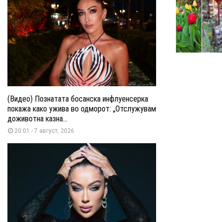
(Видео) Познатата босанска инфлуенсерка
покажа како ужива во одморот: „Отслужувам
доживотна казна...
20:01 - 7 август, 2026