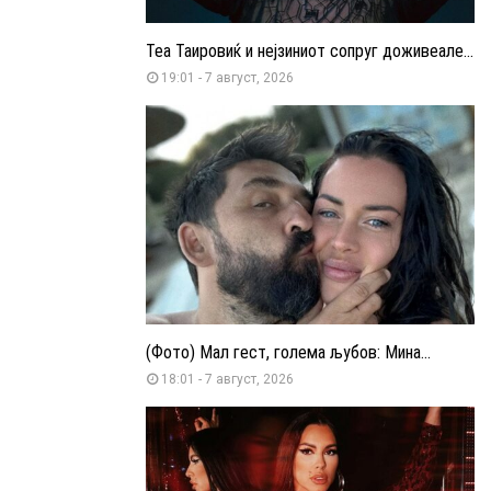
Теа Таировиќ и нејзиниот сопруг доживеале...
19:01 - 7 август, 2026
(Фото) Мал гест, голема љубов: Мина...
18:01 - 7 август, 2026