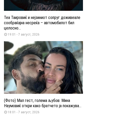
Теа Таировиќ и нејзиниот сопруг доживеале
сообраќајна несреќа – автомобилот бил
целосно...
19:01 - 7 август, 2026
(Фото) Мал гест, голема љубов: Мина
Наумовиќ откри како братчето ја покажува...
18:01 - 7 август, 2026