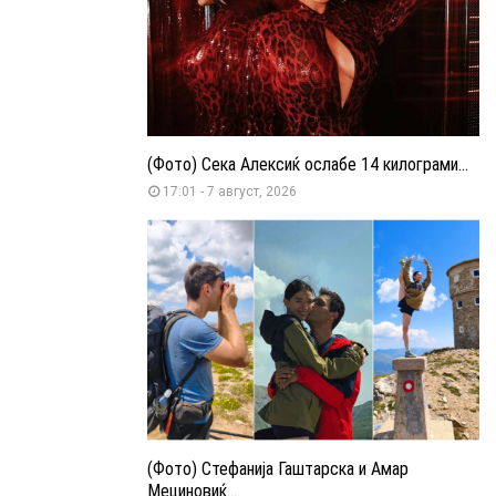
(Фото) Сека Алексиќ ослабе 14 килограми...
17:01 - 7 август, 2026
(Фото) Стефанија Гаштарска и Амар
Мециновиќ...