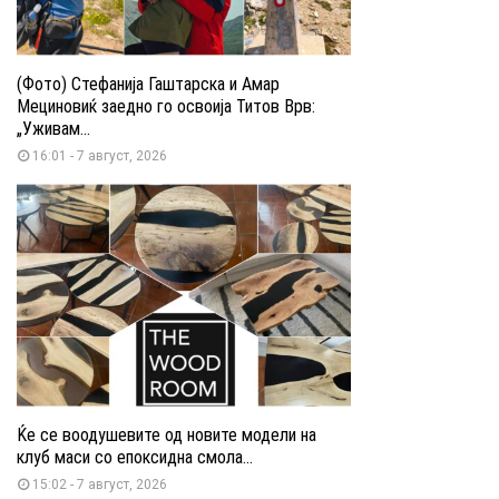
(Фото) Стефанија Гаштарска и Амар
Мециновиќ заедно го освоија Титов Врв:
„Уживам...
16:01 - 7 август, 2026
Ќе се воодушевите од новите модели на
клуб маси со епоксидна смола...
15:02 - 7 август, 2026