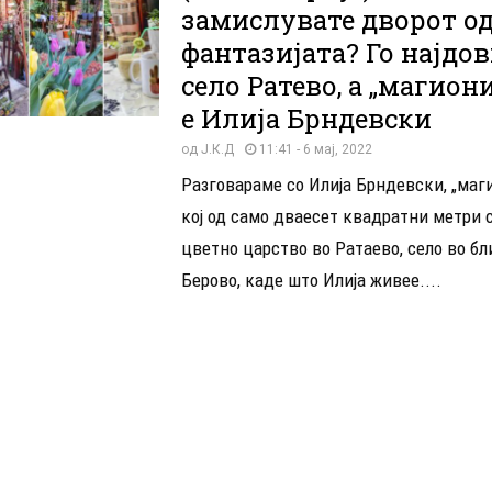
замислувате дворот о
фантазијата? Го најдо
село Ратево, а „магион
е Илија Брндевски
од
Ј.К.Д
11:41 - 6 мај, 2022
Разговараме со Илија Брндевски, „маг
кој од само дваесет квадратни метри 
цветно царство во Ратаево, село во бл
Берово, каде што Илија живее....