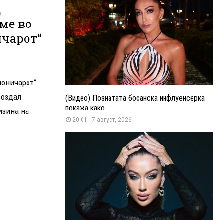
д
вме во
ичарот“
ионичарот“
создал
(Видео) Познатата босанска инфлуенсерка
покажа како...
изина на
20:01 - 7 август, 2026