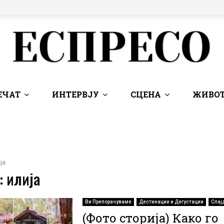
ЕЧАТ
ИНТЕРВЈУ
СЦЕНА
ЖИВОТ
ја
: илија
Ви Препорачуваме
Дестинации и Дегустации
Слај
(Фото сторија) Како го