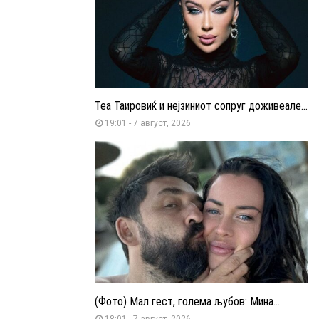
Теа Таировиќ и нејзиниот сопруг доживеале...
19:01 - 7 август, 2026
(Фото) Мал гест, голема љубов: Мина...
18:01 - 7 август, 2026