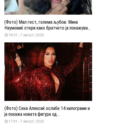
(Фото) Мал гест, голема љубов: Мина
Наумовиќ откри како братчето ја покажува...
18:01 - 7 август, 2026
(Фото) Сека Алексиќ ослабе 14 килограми и
ја покажа новата фигура од...
17:01 - 7 август, 2026