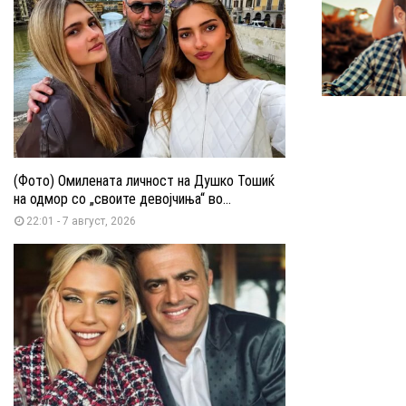
(Фото) Омилената личност на Душко Тошиќ
на одмор со „своите девојчиња“ во...
22:01 - 7 август, 2026