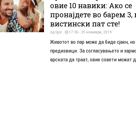
овие 10 навики: Ако се
пронајдете во барем 3, 
вистински пат сте!
од
Igor
17:36 - 25 ноември, 2019
Животот во пар може да биде сјаен, но
предизвици. За согласувањето и хармо
врската да траат, овие совети можат д