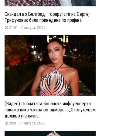
Скандал во Белград – сопругата на Сергеј
Трифуновиќ била приведена по пријава...
21:01 - 7 август, 2026
(Видео) Познатата босанска инфлуенсерка
покажа како ужива во одморот: „Отслужувам
доживотна казна...
20:01 - 7 август, 2026