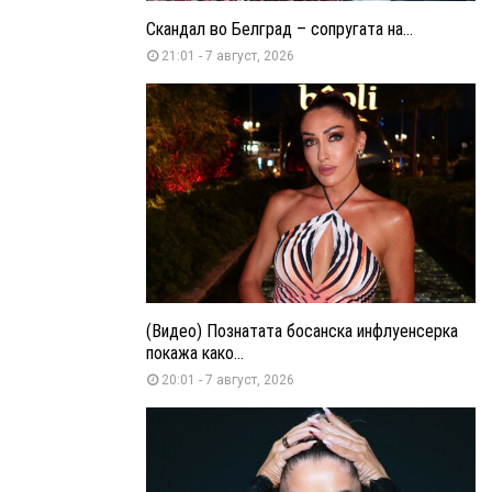
Скандал во Белград – сопругата на...
21:01 - 7 август, 2026
(Видео) Познатата босанска инфлуенсерка
покажа како...
20:01 - 7 август, 2026