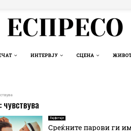
ЕЧАТ
ИНТЕРВЈУ
СЦЕНА
ЖИВОТ
вствува
: чувствува
Лајфстајл
Среќните парови ги и