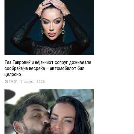
Теа Таировиќ и нејзиниот сопруг доживеале
сообраќајна несреќа – автомобилот бил
целосно...
19:01 - 7 август, 2026