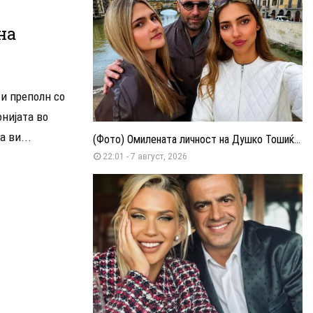
на
 и преполн со
нијата во
а ви...
(Фото) Омилената личност на Душко Тошиќ...
22:01 - 7 август, 2026