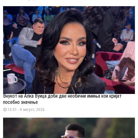
Внукот на Алка Вуица доби две необични имиња кои кријат
посебно значење
15:01 - 9 август, 2026