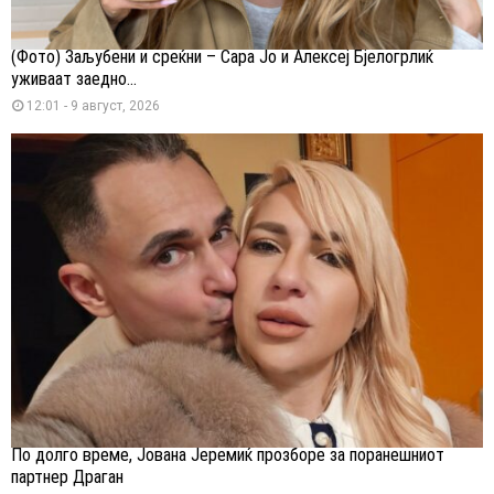
(Фото) Заљубени и среќни – Сара Јо и Алексеј Бјелогрлиќ
уживаат заедно...
12:01 - 9 август, 2026
По долго време, Јована Јеремиќ прозборе за поранешниот
партнер Драган