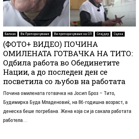
Балкан
Ви Препорачуваме
Ви препорачуваме на СП
Слајдер
Сцена
(ФОТО+ ВИДЕО) ПОЧИНА
ОМИЛЕНАТА ГОТВАЧКА НА ТИТО:
Одбила работа во Обединетите
Нации, а до последен ден се
посветила со љубов на работата
Почина омилената готвачка на Јосип Броз – Тито,
Будимирка Буда Младеновиќ, на 86-годишна возраст, а
денеска беше погребана. Жена која си ја сакала работата
работела...