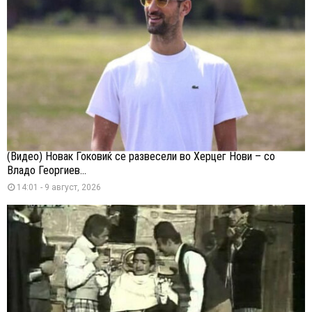
(Видео) Новак Ѓоковиќ се развесели во Херцег Нови – со
Владо Георгиев...
14:01 - 9 август, 2026