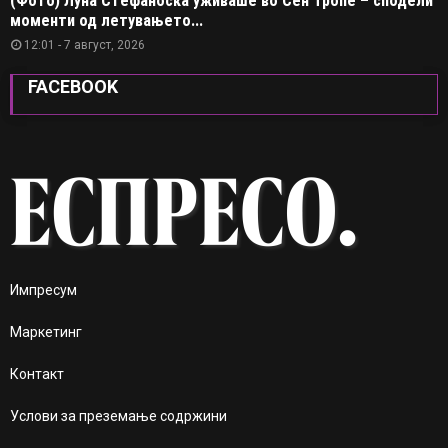
(Фото) Луна Стефаноска уживаше во Сен Тропе – сподели
моменти од летувањето...
12:01 - 7 август, 2026
FACEBOOK
Импресум
Маркетинг
Контакт
Услови за преземање содржини