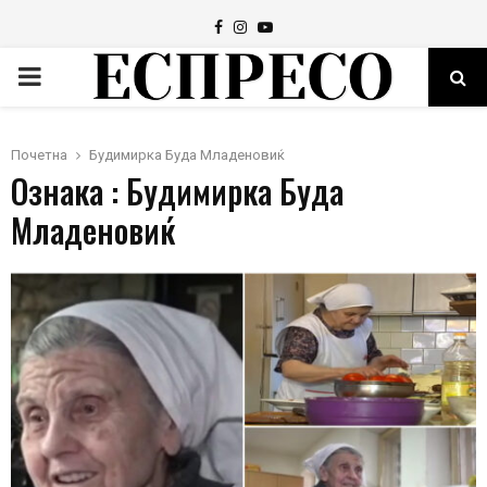
Facebook
Instagram
Youtube
PRIMARY
MENU
Почетна
Будимирка Буда Младеновиќ
Ознака : Будимирка Буда
Младеновиќ