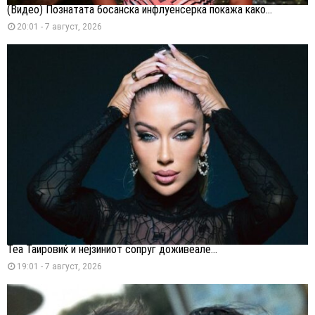
(Видео) Познатата босанска инфлуенсерка покажа како...
20:01 - 7 август, 2026
Теа Таировиќ и нејзиниот сопруг доживеале...
19:01 - 7 август, 2026