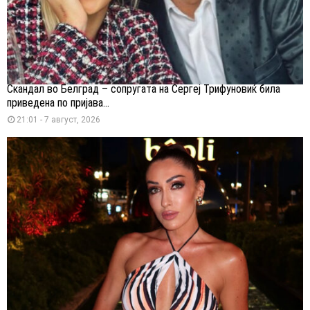
Скандал во Белград – сопругата на Сергеј Трифуновиќ била
приведена по пријава...
21:01 - 7 август, 2026