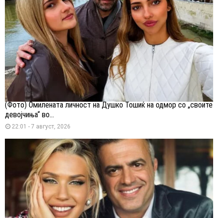
(Фото) Омилената личност на Душко Тошиќ на одмор со „своите
девојчиња“ во...
22:01 - 7 август, 2026