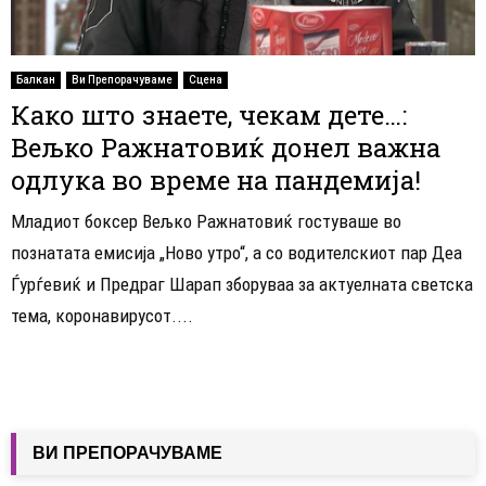
Балкан
Ви Препорачуваме
Сцена
Како што знаете, чекам дете…:
Вељко Ражнатовиќ донел важна
одлука во време на пандемија!
Младиот боксер Вељко Ражнатовиќ гостуваше во
познатата емисија „Ново утро“, а со водителскиот пар Деа
Ѓурѓевиќ и Предраг Шарап зборуваа за актуелната светска
тема, коронавирусот....
ВИ ПРЕПОРАЧУВАМЕ