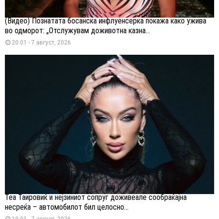
(Видео) Познатата босанска инфлуенсерка покажа како ужива
во одморот: „Отслужувам доживотна казна...
20:01 - 7 август, 2026
Теа Таировиќ и нејзиниот сопруг доживеале сообраќајна
несреќа – автомобилот бил целосно...
19:01 - 7 август, 2026