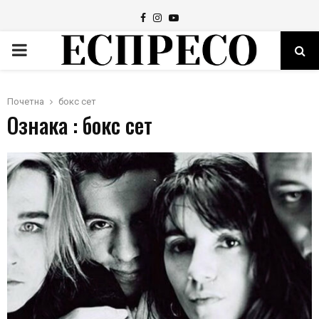
Facebook
Instagram
Youtube
PRIMARY
MENU
Почетна
бокс сет
Ознака : бокс сет