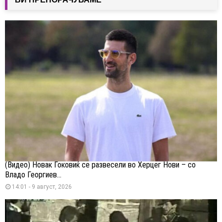
(Видео) Новак Ѓоковиќ се развесели во Херцег Нови – со
Владо Георгиев...
14:01 - 9 август, 2026