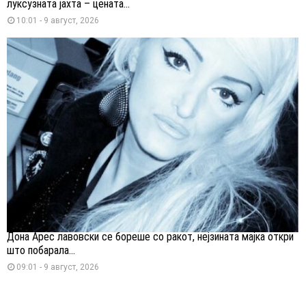
луксузната јахта – цената...
10:01 - 9 август, 2026
Дона Арес лавовски се бореше со ракот, нејзината мајка откри
што побарала...
09:01 - 9 август, 2026