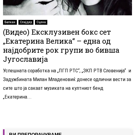
Балкан
Слајдер
Сцена
(Видео) Ексклузивен бокс сет
„Екатерина Велика“ – една од
најдобрите рок групи во бивша
Југославија
Успешната соработка на „ПГП РТС“, „ЗКП РТВ Словенија“ и
Задужбината Милан Младеновиќ донесе одлични вести за
сите што ја сакаат музиката на култниот бенд
„Екатерина...
ВИ ПРЕПОРАЧУВАМЕ