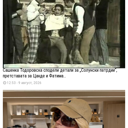
Сашенка Тодоровска сподели детали за „Солунски патрдии“,
претставата за Цанде и Фатима...
12:53 - 9 август, 2026