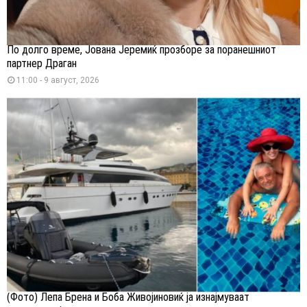
По долго време, Јована Јеремиќ прозборе за поранешниот
партнер Драган
11:00 - 9 август, 2026
(Фото) Лепа Брена и Боба Живојиновиќ ја изнајмуваат