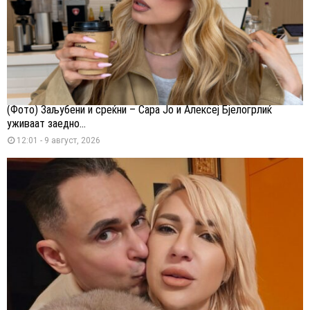
(Фото) Заљубени и среќни – Сара Јо и Алексеј Бјелогрлиќ
уживаат заедно...
12:01 - 9 август, 2026