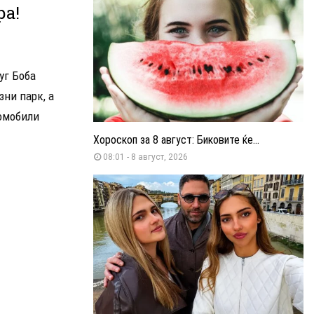
ра!
уг Боба
ни парк, а
томобили
Хороскоп за 8 август: Биковите ќе...
08:01 - 8 август, 2026