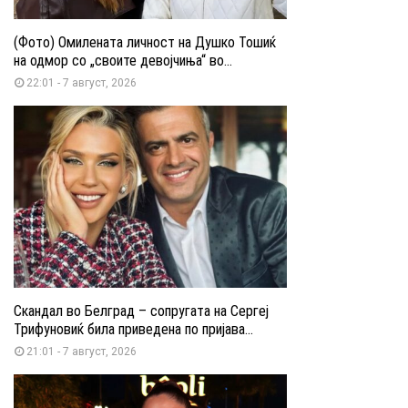
(Фото) Омилената личност на Душко Тошиќ
на одмор со „своите девојчиња“ во...
22:01 - 7 август, 2026
Скандал во Белград – сопругата на Сергеј
Трифуновиќ била приведена по пријава...
21:01 - 7 август, 2026