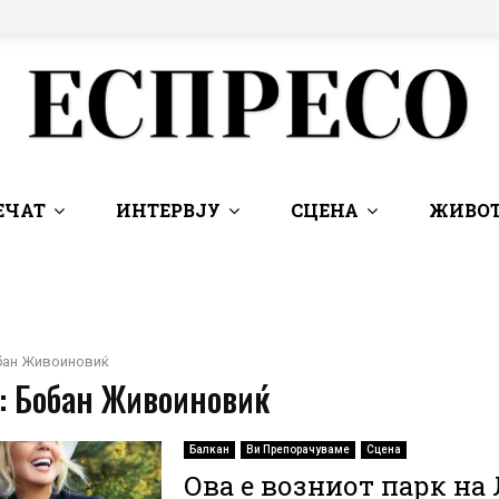
ЕЧАТ
ИНТЕРВЈУ
СЦЕНА
ЖИВОТ
бан Живоиновиќ
 : Бобан Живоиновиќ
Балкан
Ви Препорачуваме
Сцена
Ова е возниот парк на