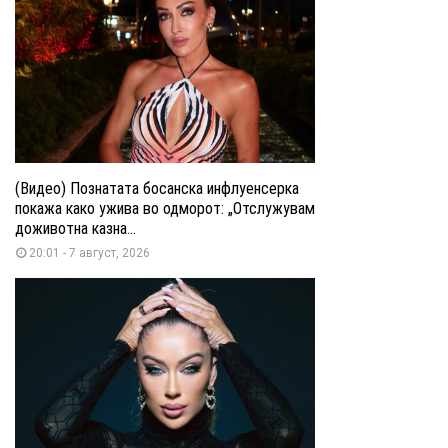
(Видео) Познатата босанска инфлуенсерка
покажа како ужива во одморот: „Отслужувам
доживотна казна...
20:01 - 7 август, 2026