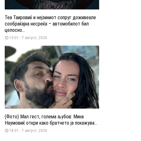
Теа Таировиќ и нејзиниот сопруг доживеале
сообраќајна несреќа – автомобилот бил
целосно...
19:01 - 7 август, 2026
(Фото) Мал гест, голема љубов: Мина
Наумовиќ откри како братчето ја покажува...
18:01 - 7 август, 2026