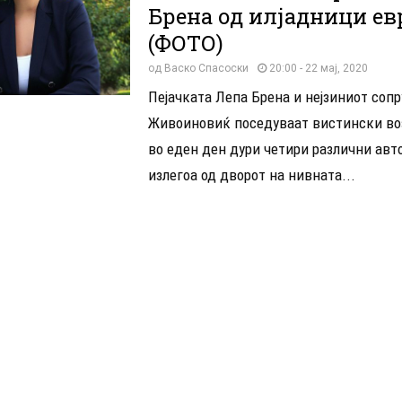
Брена од илјадници ев
(ФОТО)
од
Васко Спасоски
20:00 - 22 мај, 2020
Пејачката Лепа Брена и нејзиниот сопр
Живоиновиќ поседуваат вистински воз
во еден ден дури четири различни ав
излегоа од дворот на нивната...