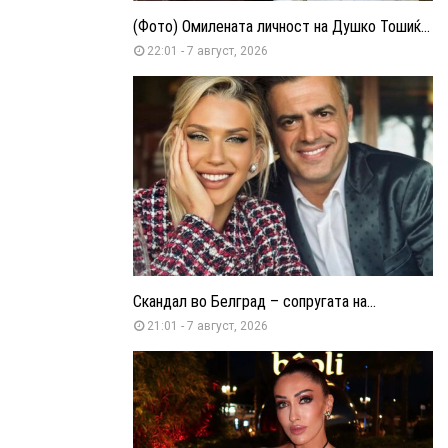
(Фото) Омилената личност на Душко Тошиќ...
22:01 - 7 август, 2026
Скандал во Белград – сопругата на...
21:01 - 7 август, 2026