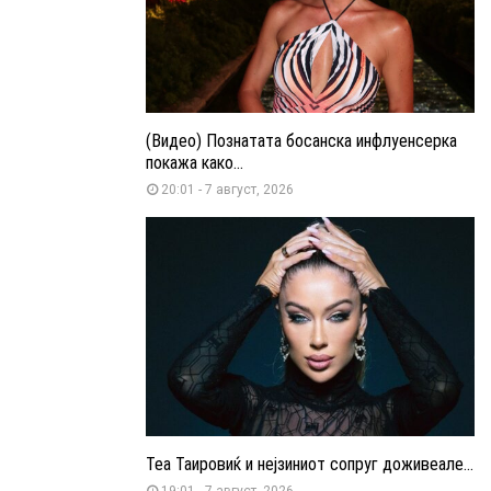
(Видео) Познатата босанска инфлуенсерка
покажа како...
20:01 - 7 август, 2026
Теа Таировиќ и нејзиниот сопруг доживеале...
19:01 - 7 август, 2026