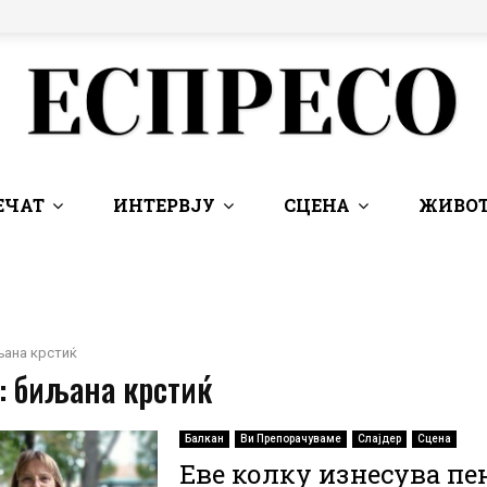
ЕЧАТ
ИНТЕРВЈУ
СЦЕНА
ЖИВОТ
љана крстиќ
: биљана крстиќ
Балкан
Ви Препорачуваме
Слајдер
Сцена
Еве колку изнесува пе