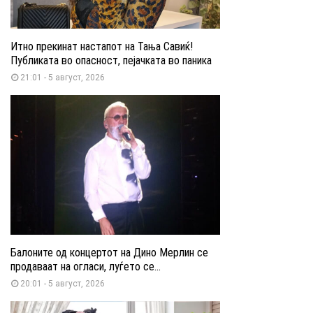
Итно прекинат настапот на Тања Савиќ!
Публиката во опасност, пејачката во паника
21:01 - 5 август, 2026
Балоните од концертот на Дино Мерлин се
продаваат на огласи, луѓето се...
20:01 - 5 август, 2026