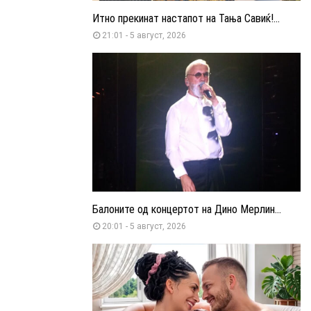
Итно прекинат настапот на Тања Савиќ!...
21:01 - 5 август, 2026
Балоните од концертот на Дино Мерлин...
20:01 - 5 август, 2026