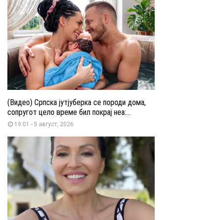
(Видео) Српска јутјуберка се породи дома,
сопругот цело време бил покрај неа:...
19:01 - 5 август, 2026