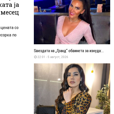
ата ја
 месец
сцената со
есорка по
Ѕвездата на „Гранд“ обвинета за изнуда:...
22:01 - 5 август, 2026