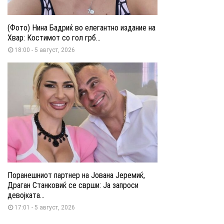
(Фото) Нина Бадриќ во елегантно издание на
Хвар: Костимот со гол грб...
18:00 - 5 август, 2026
Поранешниот партнер на Јована Јеремиќ,
Драган Станковиќ се сврши: Ја запроси
девојката...
17:01 - 5 август, 2026