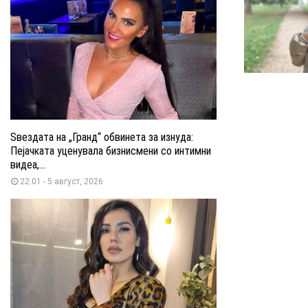
Ѕвездата на „Гранд“ обвинета за изнуда:
Пејачката уценувала бизнисмени со интимни
видеа,...
22:01 - 5 август, 2026