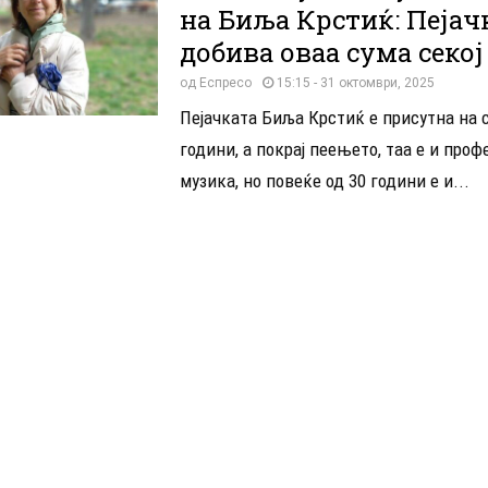
на Биљa Крстиќ: Пејачк
добива оваа сума секој
од
Еспресо
15:15 - 31 октомври, 2025
Пејачката Биља Крстиќ е присутна на 
години, а покрај пеењето, таа е и проф
музика, но повеќе од 30 години е и...