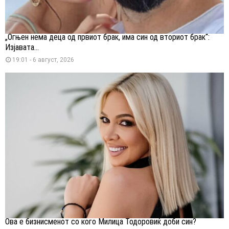
„Огњен нема деца од првиот брак, има син од вториот брак“:
Изјавата...
19:01 - 6 август, 2026
Ова е бизнисменот со кого Милица Тодоровиќ доби син?