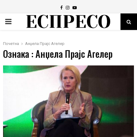
Facebook
Instagram
Youtube
PRIMARY
MENU
Почетна
Анџела Прајс Агелер
Ознака : Анџела Прајс Агелер