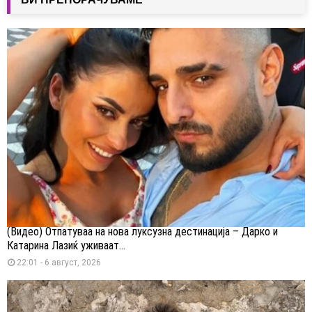
(Видео) Отпатуваа на нова луксузна дестинација – Дарко и
Катарина Лазиќ уживаат...
22:01 - 6 август, 2026