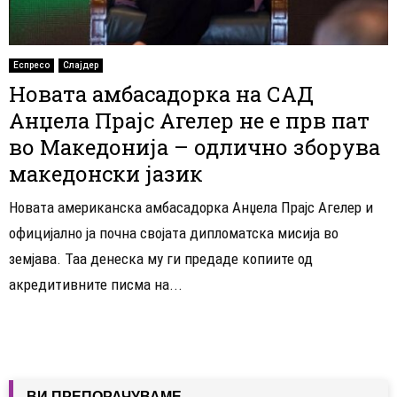
Еспресо
Слајдер
Новата амбасадорка на САД
Анџела Прајс Агелер не е прв пат
во Македонија – одлично зборува
македонски јазик
Новата американска амбасадорка Анџела Прајс Агелер и
официјално ја почна својата дипломатска мисија во
земјава. Таа денеска му ги предаде копиите од
акредитивните писма на...
ВИ ПРЕПОРАЧУВАМЕ