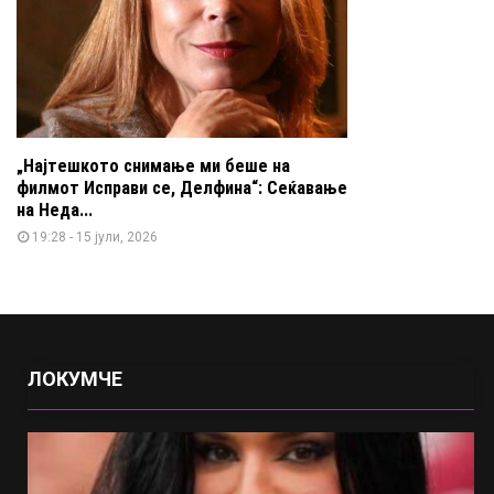
„Најтешкото снимање ми беше на
филмот Исправи се, Делфина“: Сеќавање
на Неда...
19:28 - 15 јули, 2026
ЛОКУМЧЕ