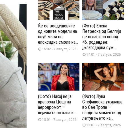
Ќе се воодушевите
(Фото) Елена
од новите модели на
Петреска од Белгија
клуб маси со
се огласи по повод
епоксидна смола на...
46. роденден:
„Благодарна сум...
15:02 - 7 август, 2026
14:01 - 7 август, 2026
(Фото) Никој не ја
(Фото) Луна
препозна Цеца на
Стефаноска уживаше
аеродромот –
во Сен Тропе –
пејачката со капа и...
сподели моменти од
летувањето на...
13:01 - 7 август, 2026
12:01 - 7 август, 2026