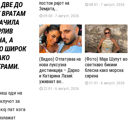
постои рајот на
 ДВЕ ДО
08:01 - 7 август, 2026
Земјата,...
Е ВРАТАМ
09:00 - 7 август, 2026
КАЧИЛА
РЛИВ
А, А
ВО ШИРОК
АКО
(Видео) Отпатуваа на
(Фото) Маја Шупут во
нова луксузна
светкаво бикини
ГРАМИ.
дестинација – Дарко
блесна како морска
и Катарина Лазиќ
сирена
уживаат во...
21:01 - 6 август, 2026
22:01 - 6 август, 2026
наш оди на
клучот за
кој пат кога
 излажат