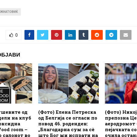
АЖНАТОВИЌ
0
ОБЈАВИ
ушевите од
(Фото) Елена Петреска
(Фото) Никој 
ели на клуб
од Белгија се огласи по
препозна Це
поксидна
повод 46. роденден:
аеродромот 
ood room –
„Благодарна сум за сè
пејачката со
о салонот во
што Бог ми испрати на
очила остан