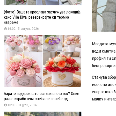
(Фото) Вашата прослава заслужува локација
како Villa Diva, резервирајте си термин
навреме
16:02 - 5 август, 2026
Младата муз
води сметка 
профил ги сп
беспрекорнат
Станува збор
исечено авок
енергетска б
Барате подарок што остава впечаток? Овие
рачно изработени свеќи се повеќе од...
малку интегр
18:30 - 31 јули, 2026