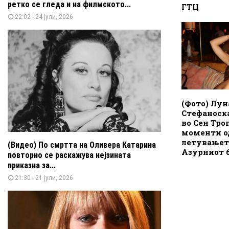
ретко се гледа и на филмското...
ГТЦ
22:02 - 24 јули, 2026
(Фото) Лун
Стефаноск
во Сен Тро
моменти о
летувањет
(Видео) По смртта на Оливера Катарина
Азурниот 
повторно се раскажува нејзината
приказна за...
21:30 - 21 јули, 2026