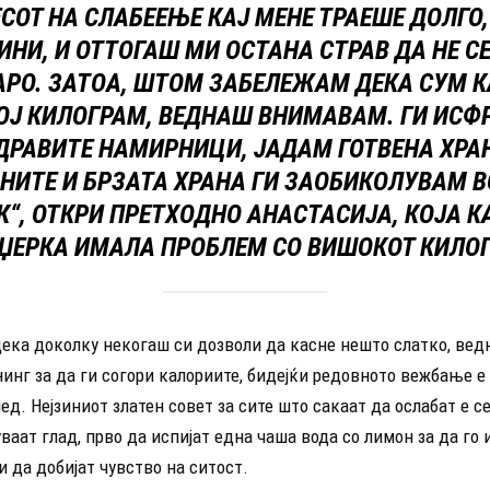
СОТ НА СЛАБЕЕЊЕ КАЈ МЕНЕ ТРАЕШЕ ДОЛГО,
ИНИ, И ОТТОГАШ МИ ОСТАНА СТРАВ ДА НЕ С
АРО. ЗАТОА, ШТОМ ЗАБЕЛЕЖАМ ДЕКА СУМ 
ОЈ КИЛОГРАМ, ВЕДНАШ ВНИМАВАМ. ГИ ИСФ
ДРАВИТЕ НАМИРНИЦИ, ЈАДАМ ГОТВЕНА ХРАН
НИТЕ И БРЗАТА ХРАНА ГИ ЗАОБИКОЛУВАМ 
К“, ОТКРИ ПРЕТХОДНО АНАСТАСИЈА, КОЈА К
ЏЕРКА ИМАЛА ПРОБЛЕМ СО ВИШОКОТ КИЛО
дека доколку некогаш си дозволи да касне нешто слатко, вед
инг за да ги согори калориите, бидејќи редовното вежбање е 
ед. Нејзиниот златен совет за сите што сакаат да ослабат е се
ваат глад, прво да испијат една чаша вода со лимон за да го
 да добијат чувство на ситост.