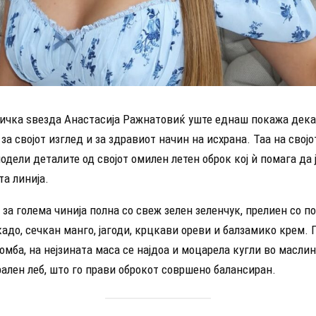
ичка ѕвезда Анастасија Ражнатовиќ уште еднаш покажа дек
за својот изглед и за здравиот начин на исхрана. Таа на свој
одели деталите од својот омилен летен оброк кој ѝ помага да 
а линија.
 за голема чинија полна со свеж зелен зеленчук, прелиен со п
адо, сечкан манго, јагоди, крцкави ореви и балзамико крем. 
омба, на нејзината маса се најдоа и моцарела кугли во масли
ален леб, што го прави оброкот совршено балансиран.