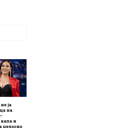
не ја
ца на
–
 капа и
а целосно