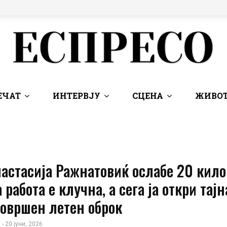
ЕЧАТ
ИНТЕРВЈУ
СЦЕНА
ЖИВОТ
астасија Ражнатовиќ ослабе 20 кил
работа е клучна, а сега ја откри тајн
совршен летен оброк
 - 20 јуни, 2026