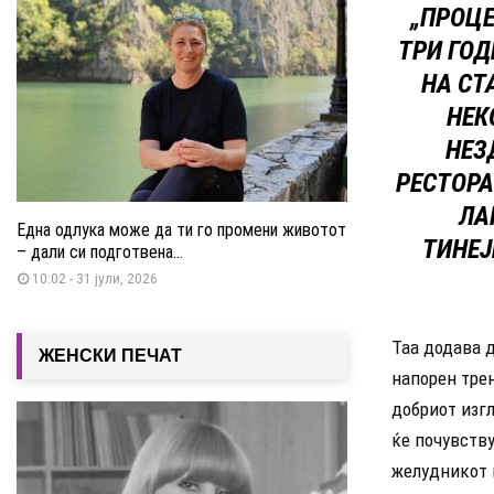
„ПРОЦЕ
ТРИ ГОД
НА СТ
НЕК
НЕЗ
РЕСТОРА
ЛА
Една одлука може да ти го промени животот
ТИНЕЈ
– дали си подготвена...
10:02 - 31 јули, 2026
Таа додава 
ЖЕНСКИ ПЕЧАТ
напорен трен
добриот изгл
ќе почувству
желудникот и