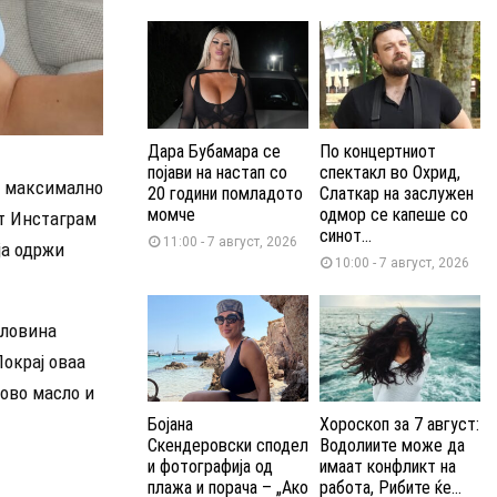
Дара Бубамара се
По концертниот
појави на настап со
спектакл во Охрид,
а максимално
20 години помладото
Слаткар на заслужен
момче
одмор се капеше со
от Инстаграм
синот...
11:00 - 7 август, 2026
ја одржи
10:00 - 7 август, 2026
оловина
Покрај оваа
ново масло и
Бојана
Хороскоп за 7 август:
Скендеровски сподел
Водолиите може да
и фотографија од
имаат конфликт на
плажа и порача – „Ако
работа, Рибите ќе...