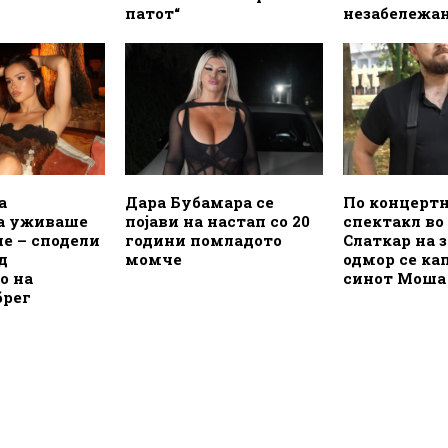
патот“
незабележа
а
Дара Бубамара се
По концерт
а уживаше
појави на настап со 20
спектакл во
пе – сподели
години помладото
Слаткар на 
д
момче
одмор се ка
о на
синот Моша
брег