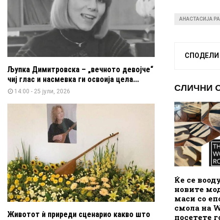
АНАСТАСИЈА Р
СПОДЕЛИ
Љупка Димитровска – „вечното девојче“
чиј глас и насмевка ги освоија цела...
СЛИЧНИ 
14:00 - 25 јули, 2026
Ќе се воод
новите мод
маси со е
смола на W
Животот ѝ приреди сценарио какво што
посетете г