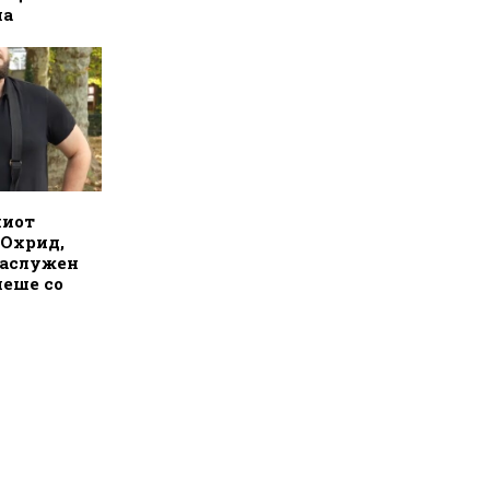
на
ниот
 Охрид,
заслужен
пеше со