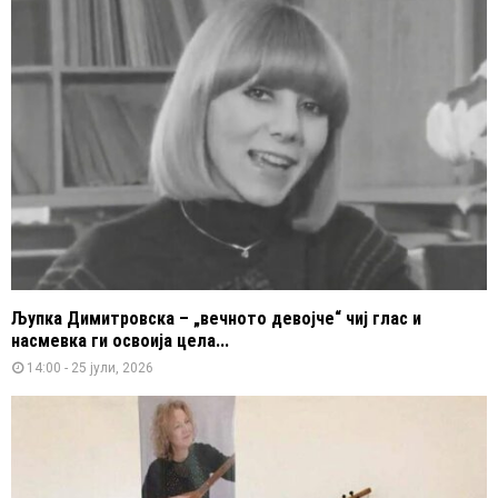
Љупка Димитровска – „вечното девојче“ чиј глас и
насмевка ги освоија цела...
14:00 - 25 јули, 2026