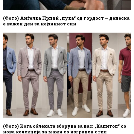
(Фото) Анѓелка Прпиќ „пука“ од гордост – денеска
е важен ден за нејзиниот син
(Фото) Кога облеката зборува за вас: „Капитол“ со
нова колекција за мажи со изграден стил