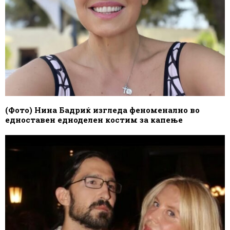
(Фото) Нина Бадриќ изгледа феноменално во
едноставен едноделен костим за капење