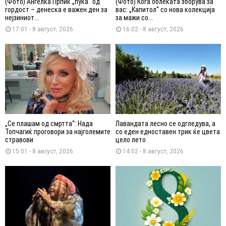
(Фото) Анѓелка Прпиќ „пука“ од
(Фото) Кога облеката зборува за
гордост – денеска е важен ден за
вас: „Капитол“ со нова колекција
нејзиниот...
за мажи со...
17:01 - 8 август, 2026
16:02 - 8 август, 2026
„Се плашам од смртта“: Нада
Лавандата лесно се одгледува, а
Топчагиќ проговори за најголемите
со еден едноставен трик ќе цвета
стравови
цело лето
15:01 - 8 август, 2026
14:02 - 8 август, 2026