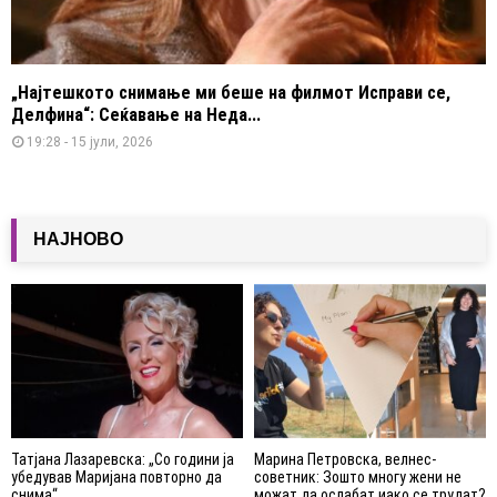
„Најтешкото снимање ми беше на филмот Исправи се,
Делфина“: Сеќавање на Неда...
19:28 - 15 јули, 2026
НАЈНОВО
Татјана Лазаревска: „Со години ја
Марина Петровска, велнес-
убедував Маријана повторно да
советник: Зошто многу жени не
снима“
можат да ослабат иако се трудат?