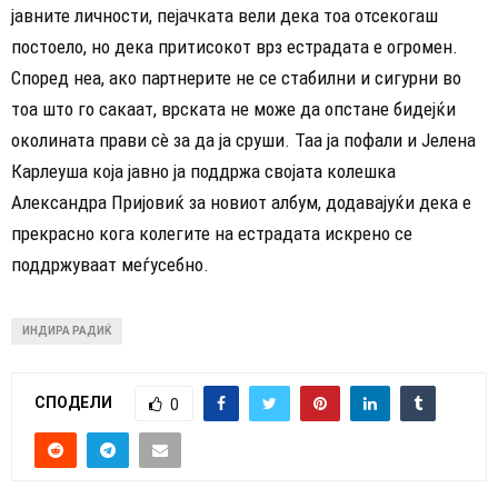
јавните личности, пејачката вели дека тоа отсекогаш
постоело, но дека притисокот врз естрадата е огромен.
Според неа, ако партнерите не се стабилни и сигурни во
тоа што го сакаат, врската не може да опстане бидејќи
околината прави сè за да ја сруши. Таа ја пофали и Јелена
Карлеуша која јавно ја поддржа својата колешка
Александра Пријовиќ за новиот албум, додавајуќи дека е
прекрасно кога колегите на естрадата искрено се
поддржуваат меѓусебно.
ИНДИРА РАДИЌ
СПОДЕЛИ
0