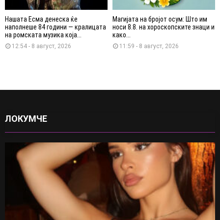
Нашата Есма денеска ќе
Магијата на бројот осум: Што им
наполнеше 84 години — кралицата
носи 8.8. на хороскопските знаци и
на ромската музика која...
како...
12:54 - 8 август, 2026
11:59 - 8 август, 2026
ЛОКУМЧЕ