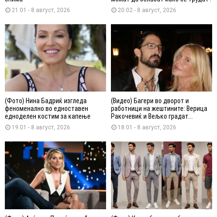
21:01 - 8 август, 2026
20:02 - 8 август, 2026
(Фото) Нина Бадриќ изгледа
(Видео) Багери во дворот и
феноменално во едноставен
работници на жештините: Верица
едноделен костим за капење
Ракочевиќ и Вељко градат...
19:01 - 8 август, 2026
18:01 - 8 август, 2026