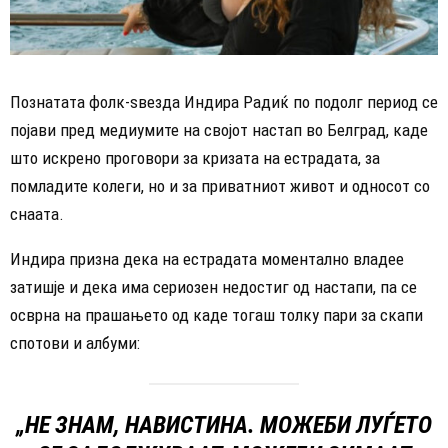
Познатата фолк-ѕвезда Индира Радиќ по подолг период се
појави пред медиумите на својот настап во Белград, каде
што искрено проговори за кризата на естрадата, за
помладите колеги, но и за приватниот живот и односот со
снаата.
Индира призна дека на естрадата моментално владее
затишје и дека има сериозен недостиг од настапи, па се
осврна на прашањето од каде тогаш толку пари за скапи
спотови и албуми:
„НЕ ЗНАМ, НАВИСТИНА. МОЖЕБИ ЛУЃЕТО