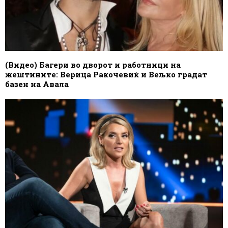
(Видео) Багери во дворот и работници на
жештините: Верица Ракочевиќ и Вељко градат
базен на Авала