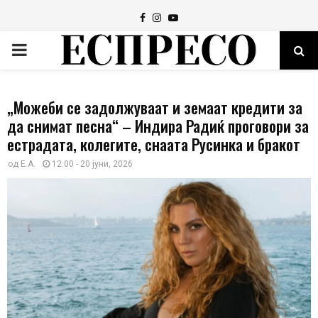
Facebook
Instagram
Youtube
PRIMARY
MENU
„Можеби се задолжуваат и земаат кредити за
да снимат песна“ – Индира Радиќ проговори за
естрадата, колегите, снаата Русинка и бракот
од
E.A.
12:00 - 20 јуни, 2026