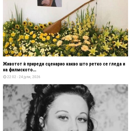
Животот ѝ приреди сценарио какво што ретко се гледа и
на филмското...
22:02 - 24 јули, 2026