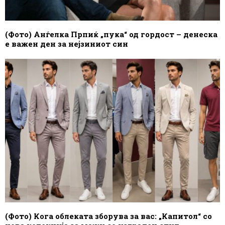
(Фото) Анѓелка Прпиќ „пука“ од гордост – денеска
е важен ден за нејзиниот син
(Фото) Кога облеката зборува за вас: „Капитол“ со