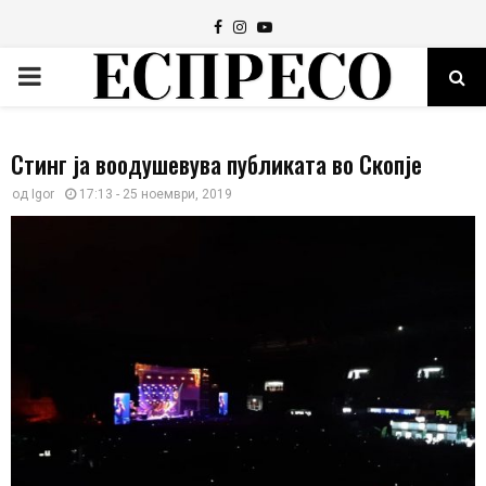
Facebook
Instagram
Youtube
PRIMARY
MENU
Стинг ја воодушевува публиката во Скопје
од
Igor
17:13 - 25 ноември, 2019