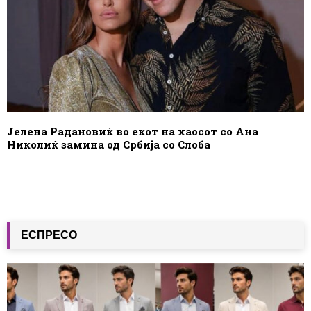
Јелена Радановиќ во екот на хаосот со Ана
Николиќ замина од Србија со Слоба
ЕСПРЕСО