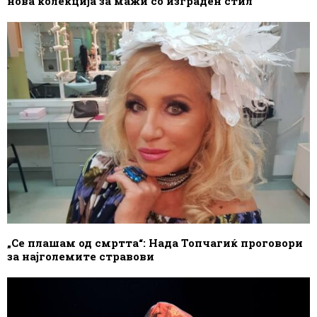
нова колекција за мажи со изграден стил
„Се плашам од смртта“: Нада Топчагиќ проговори
за најголемите стравови