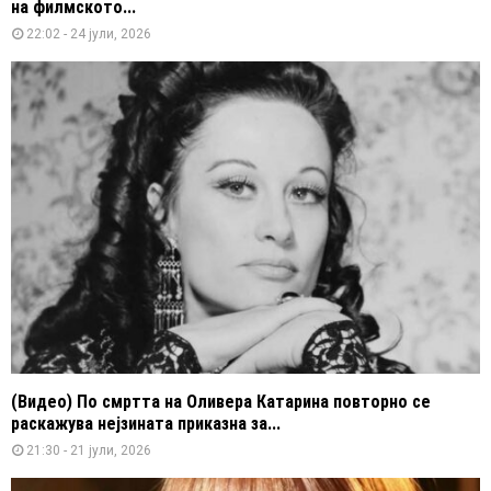
на филмското...
22:02 - 24 јули, 2026
(Видео) По смртта на Оливера Катарина повторно се
раскажува нејзината приказна за...
21:30 - 21 јули, 2026