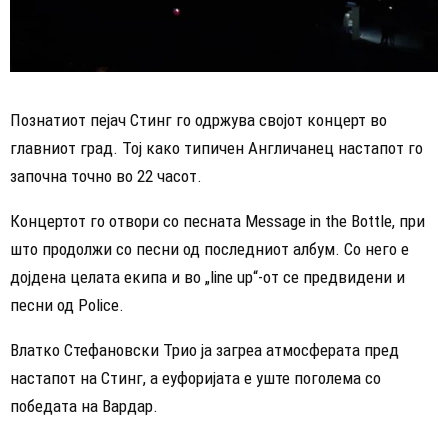
Познатиот пејач Стинг го одржува својот концерт во
главниот град. Тој како типичен Англичанец настапот го
започна точно во 22 часот.
Концертот го отвори со песната Message in the Bottle, при
што продолжи со песни од последниот албум. Со него е
дојдена целата екипа и во „line up“-от се предвидени и
песни од Police.
Влатко Стефановски Трио ја загреа атмосферата пред
настапот на Стинг, а еуфоријата е уште поголема со
победата на Вардар.