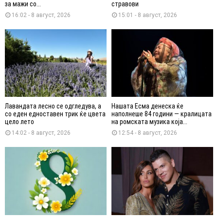
за мажи со...
стравови
16:02 - 8 август, 2026
15:01 - 8 август, 2026
Лавандата лесно се одгледува, а
Нашата Есма денеска ќе
со еден едноставен трик ќе цвета
наполнеше 84 години — кралицата
цело лето
на ромската музика која...
14:02 - 8 август, 2026
12:54 - 8 август, 2026