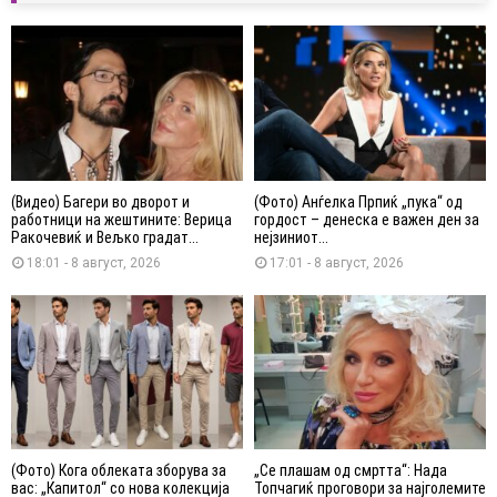
(Видео) Багери во дворот и
(Фото) Анѓелка Прпиќ „пука“ од
работници на жештините: Верица
гордост – денеска е важен ден за
Ракочевиќ и Вељко градат...
нејзиниот...
18:01 - 8 август, 2026
17:01 - 8 август, 2026
(Фото) Кога облеката зборува за
„Се плашам од смртта“: Нада
вас: „Капитол“ со нова колекција
Топчагиќ проговори за најголемите