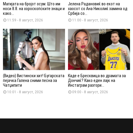
Магијата на бројот осум: Што им
Јелена Радановиќ во екот на
носи 8.8. на хороскопските знаци и
хаосот со Ана Николиќ замина од
како...
Србија со...
11:59 - 8 август, 2026
11:00 - 8 август, 2026
(Видео) Вистински хит! Бугарската
Каде е Бресквица во драмата за
пејачка Галена сними песна за
Дончиќ? Како еден лајк на
Чатџипити
Инстаграм разгори...
10:01 - 8 август, 2026
09:00 - 8 август, 2026