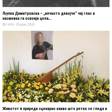
Љупка Димитровска – „вечното девојче“ чиј глас и
насмевка ги освоија цела...
14:00 - 25 јули, 2026
Животот ѝ приреди сценарио какво што ретко се гледа и