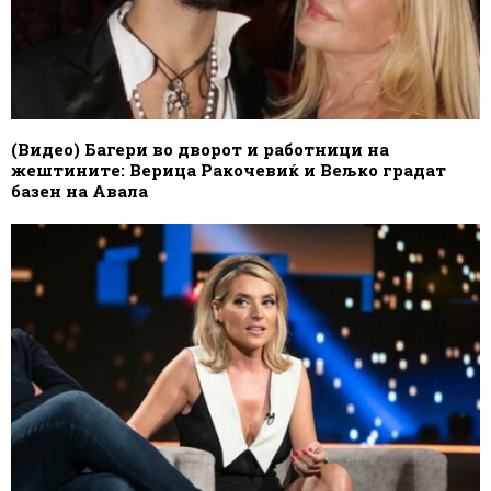
(Видео) Багери во дворот и работници на
жештините: Верица Ракочевиќ и Вељко градат
базен на Авала