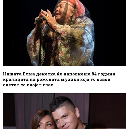
Нашата Есма денеска ќе наполнеше 84 години —
кралицата на ромската музика која го освои
светот со својот глас