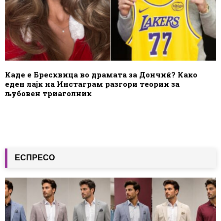
Каде е Бресквица во драмата за Дончиќ? Како
еден лајк на Инстаграм разгори теории за
љубовен триаголник
ЕСПРЕСО