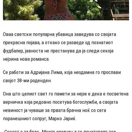
Оваа светски популарна убавица заведува со својата
прекрасна појава, а откако се разведе од познатиот
фудбалер, јавноста не престанува да ја следи секоја
нејзина нова романса.
Се работи за Адријана Лима, која неодамна го прослави
својот 38-ми роденден.
Она што целиот свет го памети за нејзе е дека е посветена
верничка која редовно посетува богослужби, а својата
невиност ја чуваше за првата брачна ноќ со сега
поранешниот сопруг, Марко Јариќ.
„Сексот е за брак. Моите момчиња го почитувале тоа,