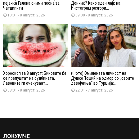
пејачка Галена сними песна за
Дончиќ? Како еден лајк на
Чатџипити
Инстаграм разгори...
10:01 - 8 август, 2026
09:00 - 8 август, 2026
Хороскоп за 8 август: Биковите ќе
(Фото) Омилената личност на
се препуштат на судбината,
Душко Тошиќ на одмор со „своите
Лавовите ги очекуваат...
девојчиња“ во Турција:...
08:01 - 8 август, 2026
22:01 - 7 август, 2026
ЛОКУМЧЕ