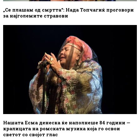
„Се плашам од смртта“: Нада Топчагиќ проговори
за најголемите стравови
Нашата Есма денеска ќе наполнеше 84 години —
кралицата на ромската музика која го освои
светот со својот глас