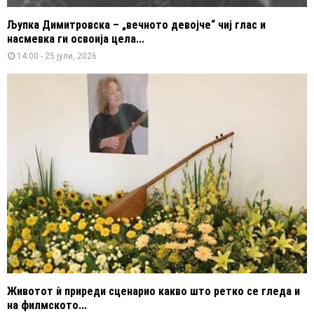
Љупка Димитровска – „вечното девојче“ чиј глас и
насмевка ги освоија цела...
14:00 - 25 јули, 2026
Животот ѝ приреди сценарио какво што ретко се гледа и
на филмското...