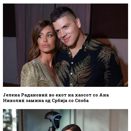
Јелена Радановиќ во екот на хаосот со Ана
Николиќ замина од Србија со Слоба