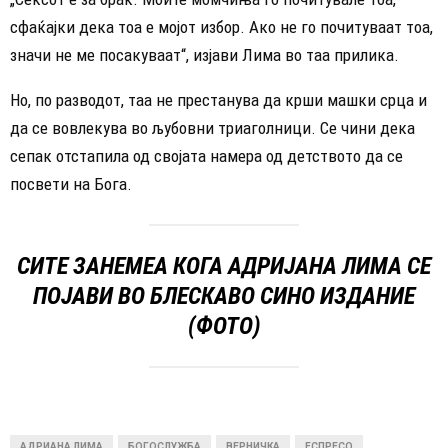
сфаќајки дека тоа е мојот избор. Ако не го почитуваат тоа,
значи не ме посакуваат“, изјави Лима во таа прилика.
Но, по разводот, таа не престанува да крши машки срца и
да се вовлекува во љубовни триаголници. Се чини дека
сепак отстапила од својата намера од детството да се
посвети на Бога.
СИТЕ ЗАНЕМЕА КОГА АДРИЈАНА ЛИМА СЕ
ПОЈАВИ ВО БЛЕСКАВО СИНО ИЗДАНИЕ
(ФОТО)
АДРИАНА ЛИМА
БОГОСЛУЖБА
ВЕРНИЧКА
ЕСПРЕСО