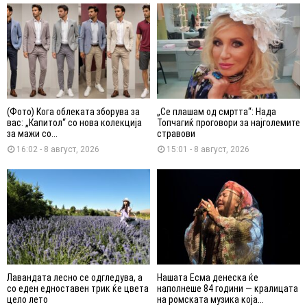
(Фото) Кога облеката зборува за
„Се плашам од смртта“: Нада
вас: „Капитол“ со нова колекција
Топчагиќ проговори за најголемите
за мажи со...
стравови
16:02 - 8 август, 2026
15:01 - 8 август, 2026
Лавандата лесно се одгледува, а
Нашата Есма денеска ќе
со еден едноставен трик ќе цвета
наполнеше 84 години — кралицата
цело лето
на ромската музика која...