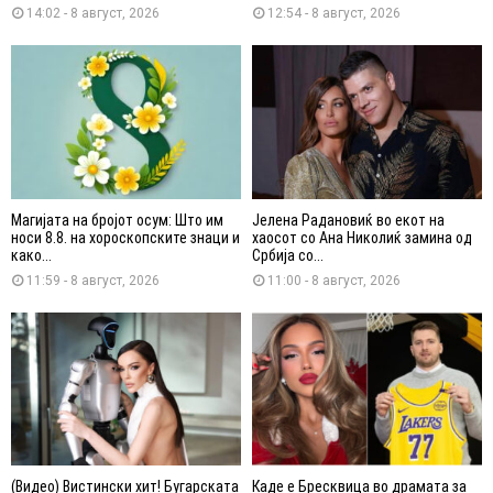
14:02 - 8 август, 2026
12:54 - 8 август, 2026
Магијата на бројот осум: Што им
Јелена Радановиќ во екот на
носи 8.8. на хороскопските знаци и
хаосот со Ана Николиќ замина од
како...
Србија со...
11:59 - 8 август, 2026
11:00 - 8 август, 2026
(Видео) Вистински хит! Бугарската
Каде е Бресквица во драмата за