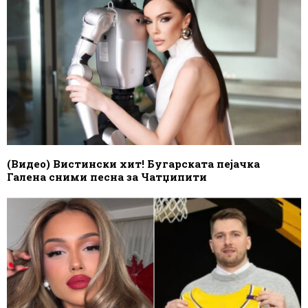
(Видео) Вистински хит! Бугарската пејачка
Галена сними песна за Чатџипити