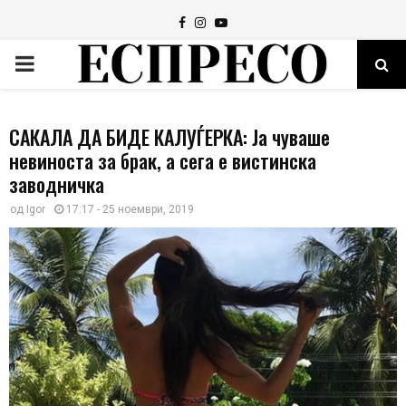
Facebook
Instagram
Youtube
PRIMARY
MENU
САКАЛА ДА БИДЕ КАЛУЃЕРКА: Ја чуваше
невиноста за брак, а сега е вистинска
заводничка
од
Igor
17:17 - 25 ноември, 2019