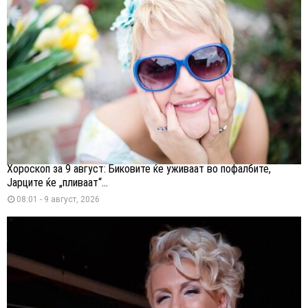
Хороскоп за 9 август: Биковите ќе уживаат во пофалбите,
Јарците ќе „пливаат“...
08:01 - 9 август, 2026