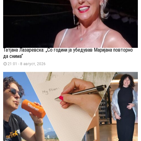
Татјана Лазаревска: „Со години ја убедував Маријана повторно
да снима“
21:01 - 8 август, 2026