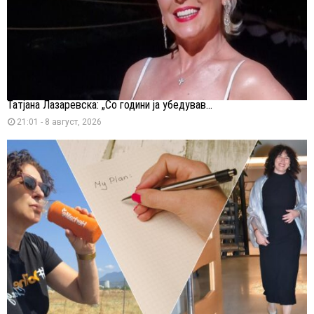
Татјана Лазаревска: „Со години ја убедував...
21:01 - 8 август, 2026