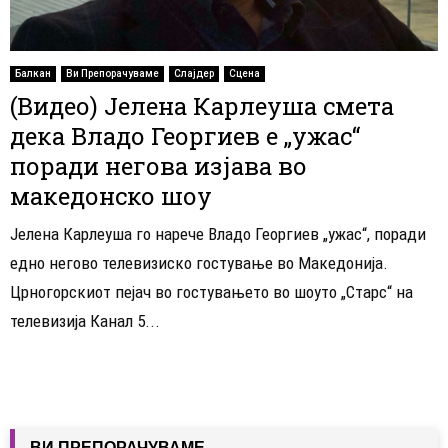
Балкан
Ви Препорачуваме
Слајдер
Сцена
(Видео) Јелена Карлеуша смета
дека Владо Георгиев е „ужас“
поради негова изјава во
македонско шоу
Јелена Карлеуша го нарече Владо Георгиев „ужас“, поради
едно негово телевизиско гостување во Македонија.
Црногорскиот пејач во гостувањето во шоуто „Старс“ на
телевизија Канал 5...
ВИ ПРЕПОРАЧУВАМЕ