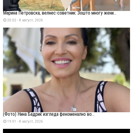
Марина Петровска, велнес-советник: Зошто многу жени...
20:02 - 8 август, 2026
(Фото) Нина Бадриќ изгледа феноменално во...
19:01 - 8 август, 2026