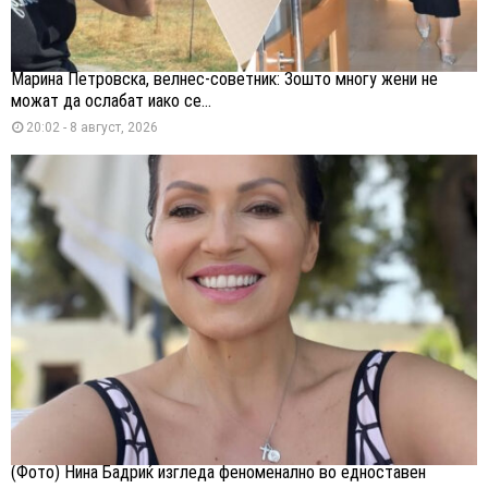
Марина Петровска, велнес-советник: Зошто многу жени не
можат да ослабат иако се...
20:02 - 8 август, 2026
(Фото) Нина Бадриќ изгледа феноменално во едноставен