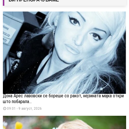
Дона Арес лавовски се бореше со ракот, нејзината мајка откри
што побарала...
09:01 - 9 август, 2026