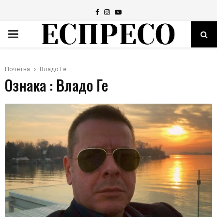
Facebook
Instagram
Youtube
PRIMARY
MENU
Почетна
Владо Ге
Ознака : Владо Ге