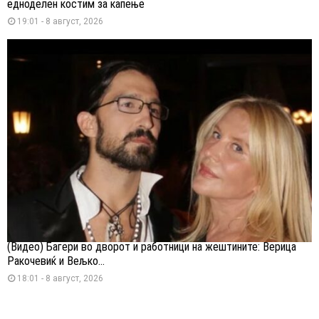
едноделен костим за капење
19:01 - 8 август, 2026
(Видео) Багери во дворот и работници на жештините: Верица
Ракочевиќ и Вељко...
18:01 - 8 август, 2026