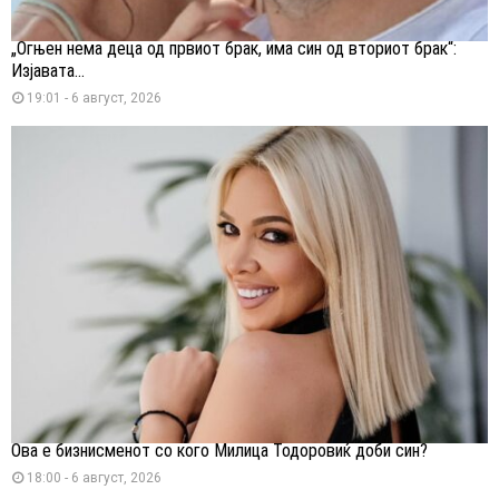
„Огњен нема деца од првиот брак, има син од вториот брак“:
Изјавата...
19:01 - 6 август, 2026
Ова е бизнисменот со кого Милица Тодоровиќ доби син?
18:00 - 6 август, 2026