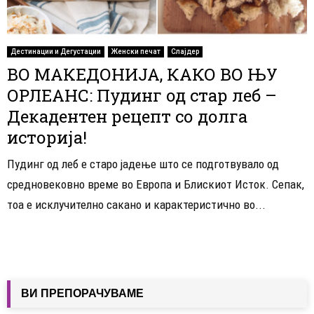
Дестинации и Дегустации
Женски печат
Слајдер
ВО МАКЕДОНИЈА, КАКО ВО ЊУ
ОРЛЕАНС: Пудинг од стар леб –
Декадентен рецепт со долга
историја!
Пудинг од леб е старо јадење што се подготвувало од
средновековно време во Европа и Блискиот Исток. Сепак,
тоа е исклучително сакано и карактеристично во...
ВИ ПРЕПОРАЧУВАМЕ