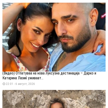
(Видео) Отпатуваа на нова луксузна дестинација – Дарко и
Катарина Лазиќ уживаат...
22:01 - 6 август, 2026