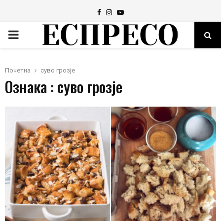
Facebook
Instagram
Youtube
PRIMARY
MENU
Почетна
суво грозје
Ознака : суво грозје