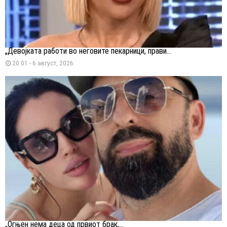
„Девојката работи во неговите пекарници, прави...
20:01 - 6 август, 2026
„Огњен нема деца од првиот брак,...