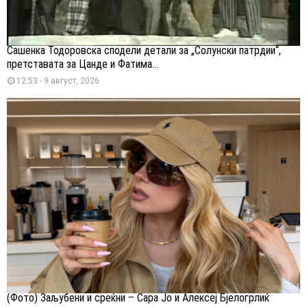
Сашенка Тодоровска сподели детали за „Солунски патрдии“,
претставата за Цанде и Фатима...
12:53 - 9 август, 2026
(Фото) Заљубени и среќни – Сара Јо и Алексеј Бјелогрлиќ