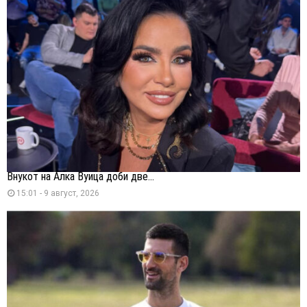
Внукот на Алка Вуица доби две...
15:01 - 9 август, 2026