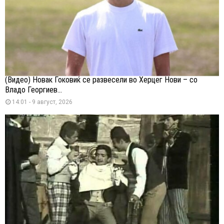
(Видео) Новак Ѓоковиќ се развесели во Херцег Нови – со
Владо Георгиев...
14:01 - 9 август, 2026