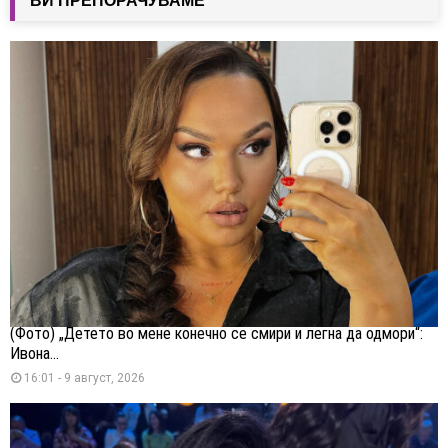
ВИ ПРЕПОРАЧУВАМЕ
(Фото) „Детето во мене конечно се смири и легна да одмори“:
Ивона...
16:01 - 9 август, 2026