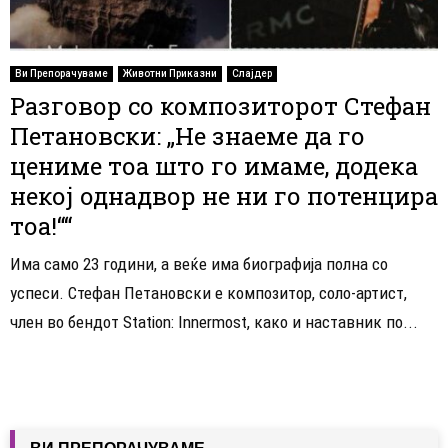
Ви Препорачуваме
Животни Приказни
Слајдер
Разговор со композиторот Стефан
Петановски: „Не знаеме да го
цениме тоа што го имаме, додека
некој однадвор не ни го потенцира
тоа!““
Има само 23 години, а веќе има биографија полна со
успеси. Стефан Петановски е композитор, соло-артист,
член во бендот Station: Innermost, како и наставник по...