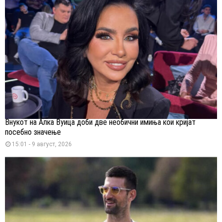
Внукот на Алка Вуица доби две необични имиња кои кријат
посебно значење
15:01 - 9 август, 2026