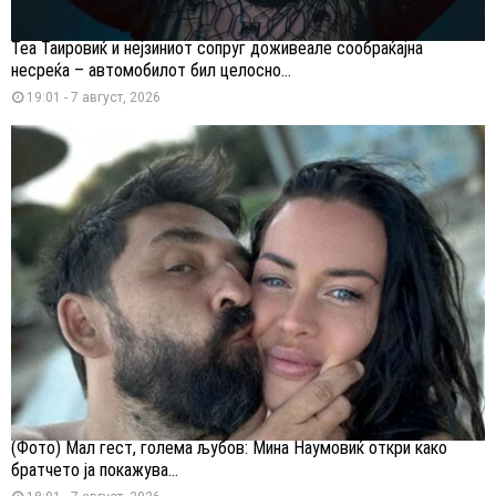
Теа Таировиќ и нејзиниот сопруг доживеале сообраќајна
несреќа – автомобилот бил целосно...
19:01 - 7 август, 2026
(Фото) Мал гест, голема љубов: Мина Наумовиќ откри како
братчето ја покажува...