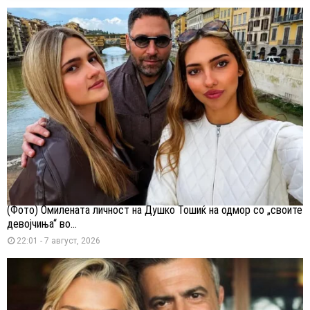
(Фото) Омилената личност на Душко Тошиќ на одмор со „своите
девојчиња“ во...
22:01 - 7 август, 2026