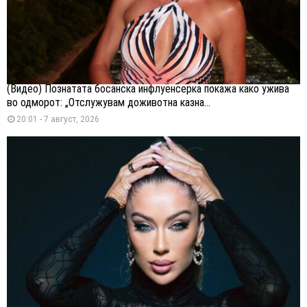
(Видео) Познатата босанска инфлуенсерка покажа како ужива
во одморот: „Отслужувам доживотна казна...
20:01 - 7 август, 2026