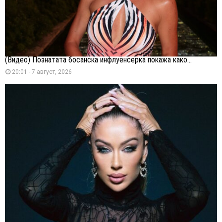
(Видео) Познатата босанска инфлуенсерка покажа како...
20:01 - 7 август, 2026