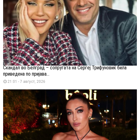
Скандал во Белград – сопругата на Сергеј Трифуновиќ била
приведена по пријава...
21:01 - 7 август, 2026