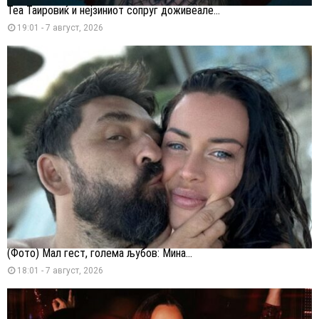
Теа Таировиќ и нејзиниот сопруг доживеале...
19:01 - 7 август, 2026
(Фото) Мал гест, голема љубов: Мина...
18:01 - 7 август, 2026