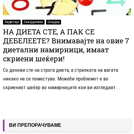
Лајфстајл
Секојдневие
Слајдер
НА ДИЕТА СТЕ, А ПАК СЕ
ДЕБЕЛЕЕТЕ? Внимавајте на овие 7
диетални намирници, имаат
скриени шеќери!
Со денови сте на строга диета, а стрелката на вагата
никако не се поместува. Можеби проблемот е во
скриениот шеќер во намирниците кои ви изгледаат...
ВИ ПРЕПОРАЧУВАМЕ