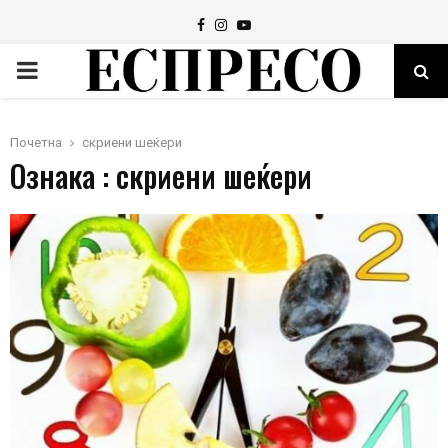
Facebook
Instagram
Youtube
PRIMARY
MENU
Почетна
скриени шеќери
Ознака : скриени шеќери