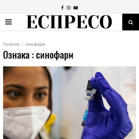
Facebook
Instagram
Youtube
PRIMARY
MENU
Почетна
синофарм
Ознака : синофарм