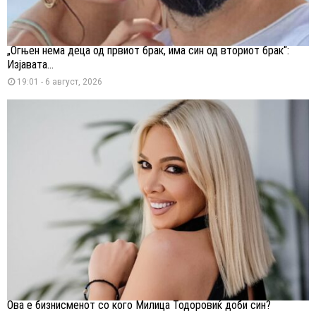
„Огњен нема деца од првиот брак, има син од вториот брак“:
Изјавата...
19:01 - 6 август, 2026
Ова е бизнисменот со кого Милица Тодоровиќ доби син?