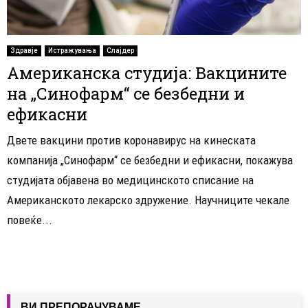
Здравје
Истражувања
Слајдер
Американска студија: Вакцините
на „Синофарм“ се безбедни и
ефикасни
Двете вакцини против коронавирус на кинеската
компанија „Синофарм“ се безбедни и ефикасни, покажува
студијата објавена во медицинското списание на
Американското лекарско здружение. Научниците чекале
повеќе...
ВИ ПРЕПОРАЧУВАМЕ