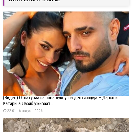
(Видео) Отпатуваа на нова луксузна дестинација – Дарко и
Катарина Лазиќ уживаат...
22:01 - 6 август, 2026