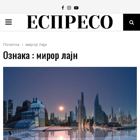
Facebook
Instagram
Youtube
PRIMARY
MENU
Почетна
мирор лајн
Ознака : мирор лајн