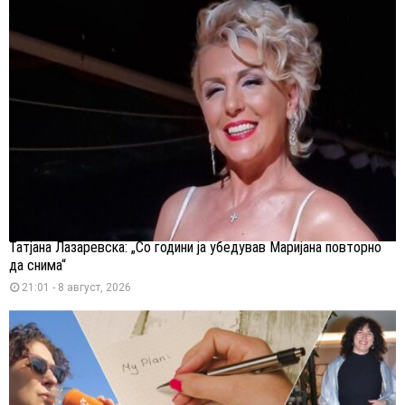
Татјана Лазаревска: „Со години ја убедував Маријана повторно
да снима“
21:01 - 8 август, 2026