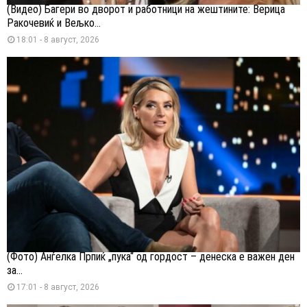
(Видео) Багери во дворот и работници на жештините: Верица
Ракочевиќ и Вељко...
18:01 - 8 август, 2026
(Фото) Анѓелка Прпиќ „пука“ од гордост – денеска е важен ден
за...
17:01 - 8 август, 2026