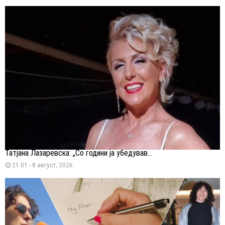
Татјана Лазаревска: „Со години ја убедував...
21:01 - 8 август, 2026