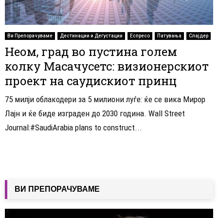
Ви Препорачуваме
Дестинации и Дегустации
Еспресо
Патувања
Слајдер
Неом, град во пустина голем
колку Масачусетс: визионерскиот
проект на саудискиот принц
75 милји облакодери за 5 милиони луѓе: ќе се вика Мирор
Лајн и ќе биде изграден до 2030 година. Wall Street
Journal:#SaudiArabia plans to construct...
ВИ ПРЕПОРАЧУВАМЕ