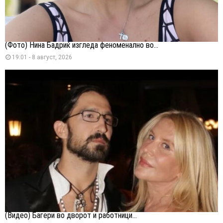
(Фото) Нина Бадриќ изгледа феноменално во...
19:01 - 8 август, 2026
(Видео) Багери во дворот и работници...