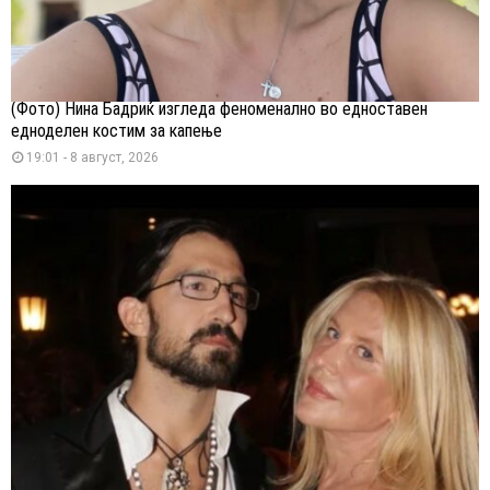
(Фото) Нина Бадриќ изгледа феноменално во едноставен
едноделен костим за капење
19:01 - 8 август, 2026