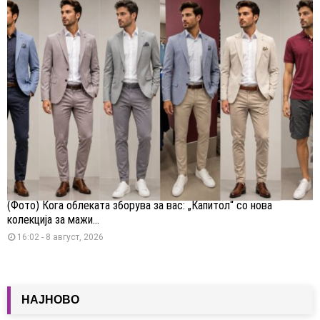
(Фото) Кога облеката зборува за вас: „Капитол“ со нова
колекција за мажи...
16:02 - 8 август, 2026
НАЈНОВО