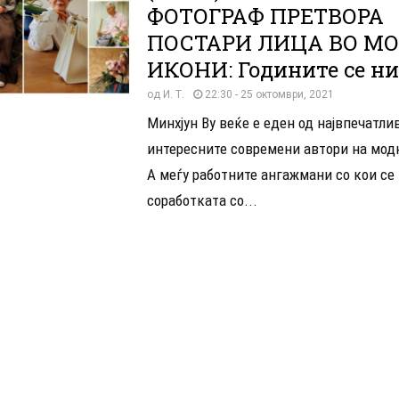
ФОТОГРАФ ПРЕТВОРА
ПОСТАРИ ЛИЦА ВО М
ИКОНИ: Годините се н
од
И. Т.
22:30 - 25 октомври, 2021
Минхјун Ву веќе е еден од највпечатли
интересните современи автори на мод
А меѓу работните ангажмани со кои се 
соработката со...