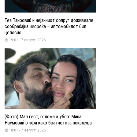
Теа Таировиќ и нејзиниот сопруг доживеале
сообраќајна несреќа – автомобилот бил
целосно...
19:01 - 7 август, 2026
(Фото) Мал гест, голема љубов: Мина
Наумовиќ откри како братчето ја покажува...
18:01 - 7 август, 2026