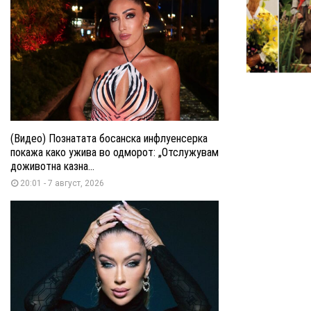
(Видео) Познатата босанска инфлуенсерка
покажа како ужива во одморот: „Отслужувам
доживотна казна...
20:01 - 7 август, 2026