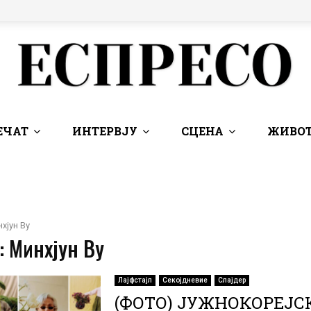
ЕЧАТ
ИНТЕРВЈУ
СЦЕНА
ЖИВОТ
хјун Ву
: Минхјун Ву
Лајфстајл
Секојдневие
Слајдер
(ФОТО) ЈУЖНОКОРЕЈС