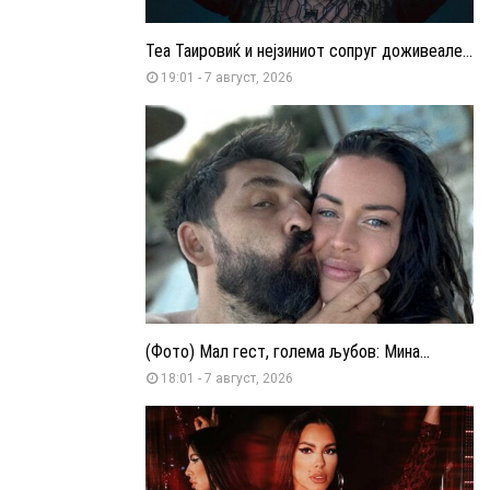
Теа Таировиќ и нејзиниот сопруг доживеале...
19:01 - 7 август, 2026
(Фото) Мал гест, голема љубов: Мина...
18:01 - 7 август, 2026