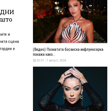
ОДНИ
ишто
вите и
ната сцена.
гордее е
(Видео) Познатата босанска инфлуенсерка
покажа како...
20:01 - 7 август, 2026