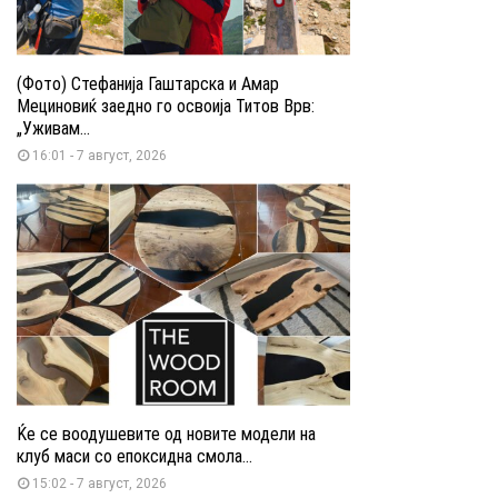
(Фото) Стефанија Гаштарска и Амар
Мециновиќ заедно го освоија Титов Врв:
„Уживам...
16:01 - 7 август, 2026
Ќе се воодушевите од новите модели на
клуб маси со епоксидна смола...
15:02 - 7 август, 2026