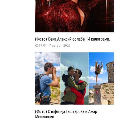
(Фото) Сека Алексиќ ослабе 14 килограми...
17:01 - 7 август, 2026
(Фото) Стефанија Гаштарска и Амар
Мециновиќ...