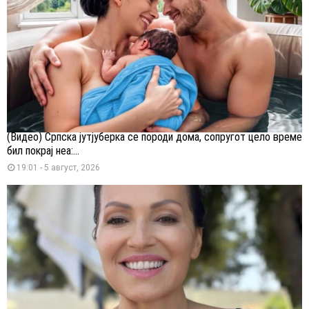
(Видео) Српска јутјуберка се породи дома, сопругот цело време
бил покрај неа:...
19:01 - 5 август, 2026