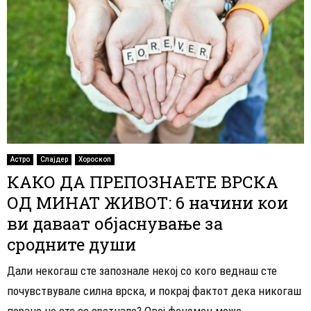
Астро
Слајдер
Хороскоп
КАКО ДА ПРЕПОЗНАЕТЕ ВРСКА
ОД МИНАТ ЖИВОТ: 6 начини кои
ви даваат објаснување за
сродните души
Дали некогаш сте запознале некој со кого веднаш сте
почувствувале силна врска, и покрај фактот дека никогаш
порано не сте се сретнале? Овој феномен може...