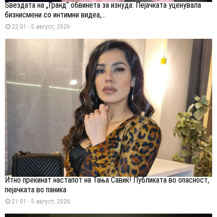
Ѕвездата на „Гранд“ обвинета за изнуда: Пејачката уценувала
бизнисмени со интимни видеа,...
22:01 - 5 август, 2026
Итно прекинат настапот на Тања Савиќ! Публиката во опасност,
пејачката во паника
21:01 - 5 август, 2026