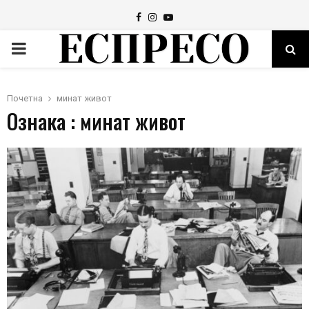
Facebook
Instagram
Youtube
PRIMARY
MENU
Почетна
минат живот
Ознака : минат живот