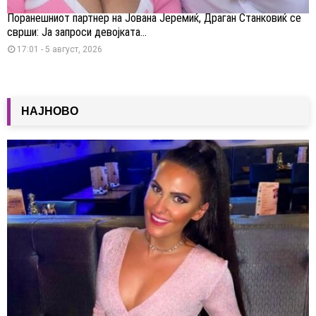
Поранешниот партнер на Јована Јеремиќ, Драган Станковиќ се
сврши: Ја запроси девојката...
17:01 - 5 август, 2026
НАЈНОВО