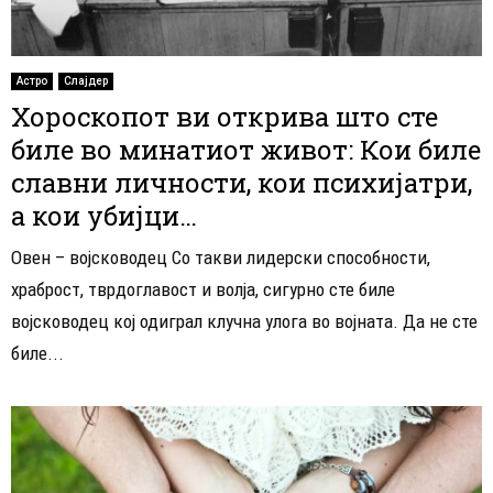
Астро
Слајдер
Хороскопот ви открива што сте
биле во минатиот живот: Кои биле
славни личности, кои психијатри,
а кои убијци…
Овен – војсководец Со такви лидерски способности,
храброст, тврдоглавост и волја, сигурно сте биле
војсководец кој одиграл клучна улога во војната. Да не сте
биле...