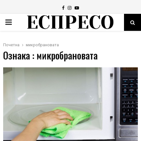
Facebook
Instagram
Youtube
PRIMARY
MENU
Почетна
микробрановата
Ознака : микробрановата