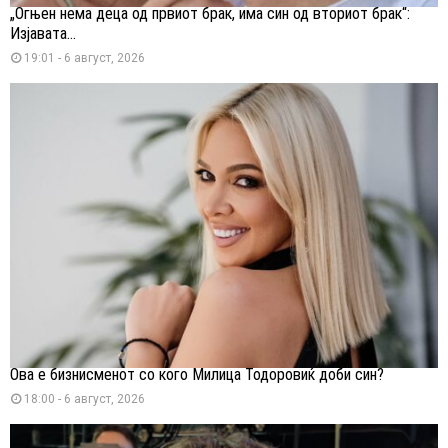
„Огњен нема деца од првиот брак, има син од вториот брак“:
Изјавата...
19:01 - 6 август, 2026
Ова е бизнисменот со кого Милица Тодоровиќ доби син?
18:00 - 6 август, 2026