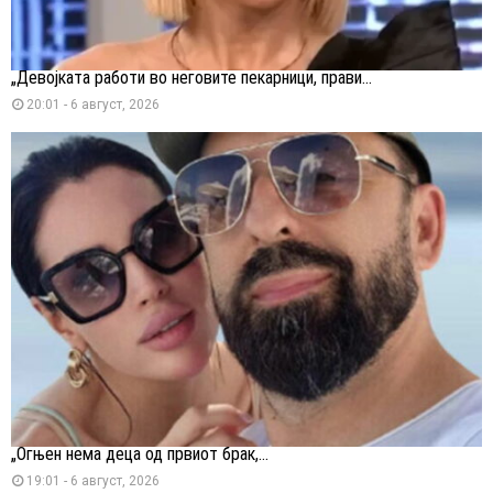
„Девојката работи во неговите пекарници, прави...
20:01 - 6 август, 2026
„Огњен нема деца од првиот брак,...
19:01 - 6 август, 2026