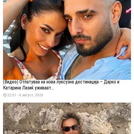
(Видео) Отпатуваа на нова луксузна дестинација – Дарко и
Катарина Лазиќ уживаат...
22:01 - 6 август, 2026