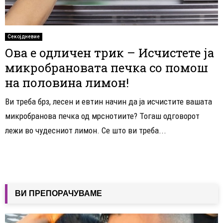
Секојдневие
Ова е одличен трик – Исчистете ја
микробрановата печка со помош
на половина лимон!
Ви треба брз, лесен и евтин начин да ја исчистите вашата
микробранова печка од мрснотиите? Тогаш одговорот
лежи во чудесниот лимон. Се што ви треба...
ВИ ПРЕПОРАЧУВАМЕ