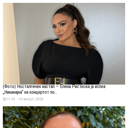
(Фото) Носталгичен настап — Елена Ристеска ја испеа
„Нинанајна“ на концертот по...
11:01 - 10 август, 2026