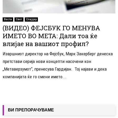
Вести
Свет
Слајдер
(ВИДЕО) ФЕЈСБУК ГО МЕНУВА
ИМЕТО ВО МЕТА: Дали тоа ќе
влијае на вашиот профил?
Извршниот директор на Фејсбук, Марк Закерберг денеска
претстави серија нови концепти насочени кон
„Метаверзумот“, пренесува Гардијан. Тој најави и дека
компанијата ќе го смени името...
ВИ ПРЕПОРАЧУВАМЕ