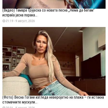
(Видео) Тамара Грујеска со новата песна „Нема да бегам“
испраќа јасна порака...
21:19 - 9 август, 2026
(Фото) Весна Ѓогани изгледа неверојатно на плажа – ги истакна
стомачните мускули...
20:01 - 9 август, 2026