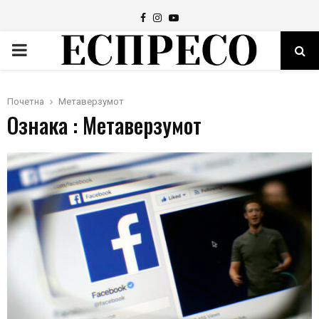
Facebook
Instagram
Youtube
PRIMARY
MENU
Почетна
Метаверзумот
Ознака : Метаверзумот