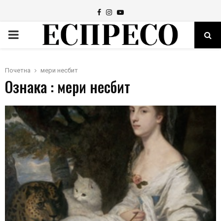
Facebook
Instagram
Youtube
PRIMARY
MENU
Почетна
мери несбит
Ознака : мери несбит