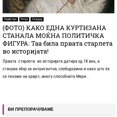
Лајфстајл
Ретро
Слајдер
(ФОТО) КАКО ЕДНА КУРТИЗАНА
СТАНАЛА МОЌНА ПОЛИТИЧКА
ФИГУРА: Таа била првата старлета
во историјата!
Првата старлета во историјата датира од 18 век, а
станува збор за интригантна, слободоумна и како што ќе
се покаже на крајот, многу способната Мери...
ВИ ПРЕПОРАЧУВАМЕ