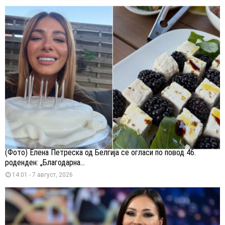
(Фото) Елена Петреска од Белгија се огласи по повод 46.
роденден: „Благодарна...
14:01 - 7 август, 2026