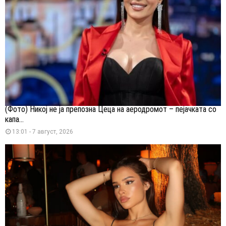
(Фото) Никој не ја препозна Цеца на аеродромот – пејачката со
капа...
13:01 - 7 август, 2026