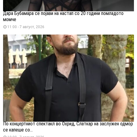
Дара Бубамара се појави на настап со 20 години помладото
момче
11:00 - 7 август, 2026
По концертниот спектакл во Охрид, Слаткар на заслужен одмор
се капеше со...