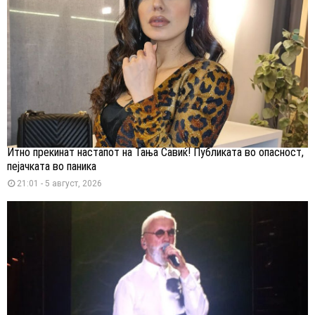
Итно прекинат настапот на Тања Савиќ! Публиката во опасност,
пејачката во паника
21:01 - 5 август, 2026