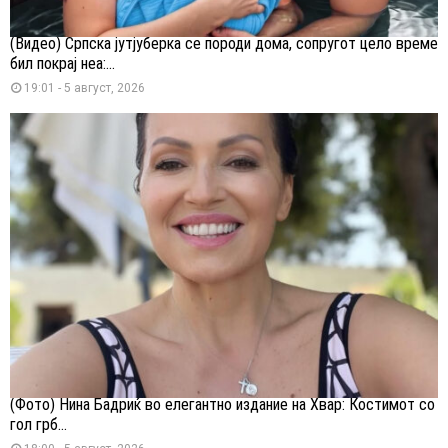
(Видео) Српска јутјуберка се породи дома, сопругот цело време
бил покрај неа:...
19:01 - 5 август, 2026
(Фото) Нина Бадриќ во елегантно издание на Хвар: Костимот со
гол грб...