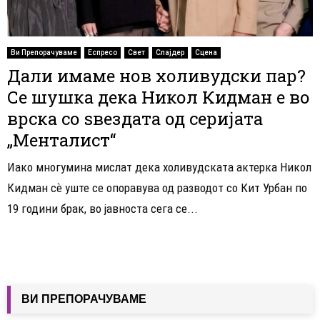
Ви Препорачуваме
Еспресо
Свет
Слајдер
Сцена
Дали имаме нов холивудски пар?
Се шушка дека Никол Кидман е во
врска со ѕвездата од серијата
„Менталист“
Иако многумина мислат дека холивудската актерка Никол
Кидман сѐ уште се опоравува од разводот со Кит Урбан по
19 години брак, во јавноста сега се...
ВИ ПРЕПОРАЧУВАМЕ