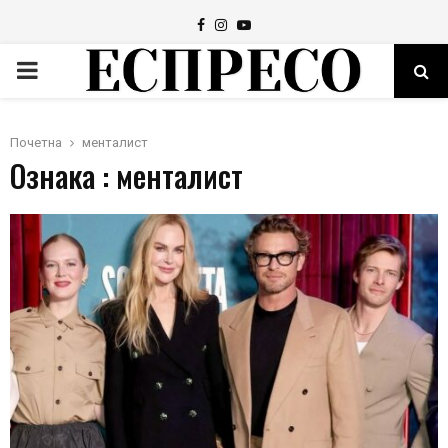
Facebook
Instagram
Youtube
PRIMARY
MENU
Почетна
менталист
Ознака : менталист