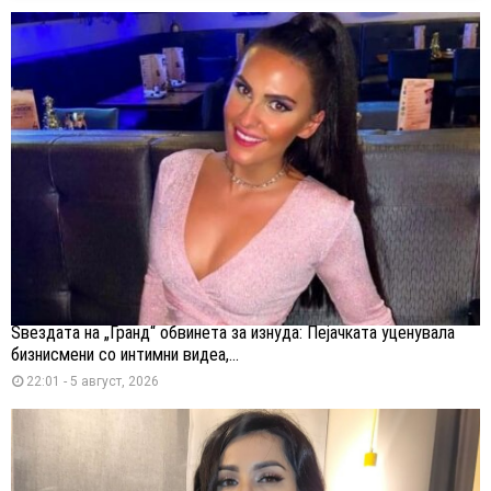
Ѕвездата на „Гранд“ обвинета за изнуда: Пејачката уценувала
бизнисмени со интимни видеа,...
22:01 - 5 август, 2026