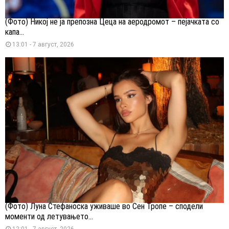
(Фото) Никој не ја препозна Цеца на аеродромот – пејачката со
капа...
13:01 - 7 август, 2026
(Фото) Луна Стефаноска уживаше во Сен Тропе – сподели
моменти од летувањето...
12:01 - 7 август, 2026