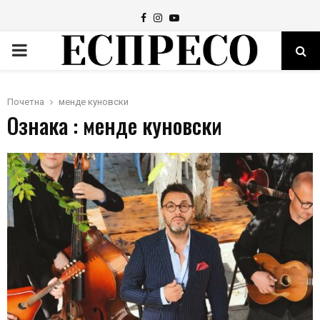
Facebook
Instagram
Youtube
PRIMARY
MENU
Почетна
менде куновски
Ознака : менде куновски