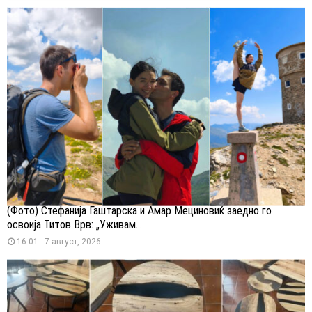
(Фото) Стефанија Гаштарска и Амар Мециновиќ заедно го
освоија Титов Врв: „Уживам...
16:01 - 7 август, 2026