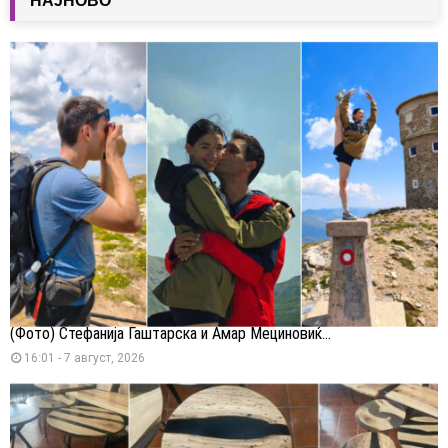
НАЈНОВО
(Фото) Стефанија Гаштарска и Амар Мециновиќ...
16:01 - 7 август, 2026