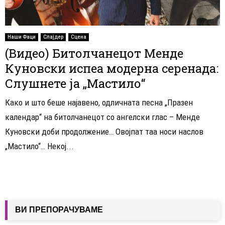
Наши Фаци
Слајдер
Сцена
(Видео) Битолчанецот Менде
Куновски испеа модерна серенада:
Слушнете ја „Мастило“
Како и што беше најавено, одличната песна „Празен
календар“ на битолчанецот со ангелски глас – Менде
Куновски доби продолжение… Овојпат таа носи наслов
„Мастило“… Некој...
ВИ ПРЕПОРАЧУВАМЕ