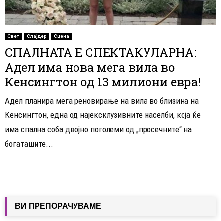
Свет
Слајдер
Сцена
СПАЛНАТА Е СПЕКТАКУЛАРНА:
Адел има нова мега вила во
Кенсингтон од 13 милиони евра!
Адел планира мега реновирање на вила во близина на
Кенсингтон, една од најексклузивните населби, која ќе
има спална соба двојно поголеми од „просечните“ на
богаташите...
ВИ ПРЕПОРАЧУВАМЕ