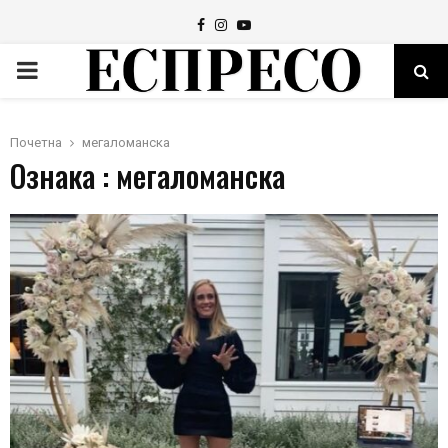
Facebook
Instagram
Youtube
PRIMARY
MENU
Почетна
мегаломанска
Ознака : мегаломанска