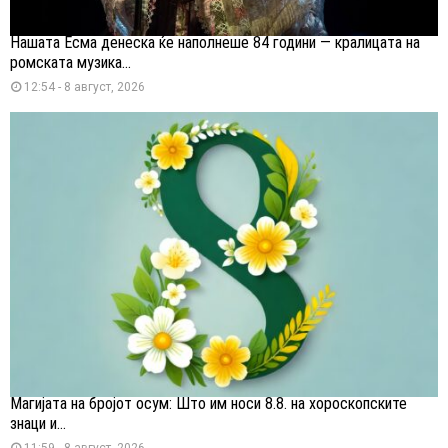
Нашата Есма денеска ќе наполнеше 84 години — кралицата на
ромската музика...
12:54 - 8 август, 2026
Магијата на бројот осум: Што им носи 8.8. на хороскопските
знаци и...
11:59 - 8 август, 2026