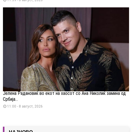
Јелена Радановиќ во екот на хаосот со Ана Николиќ замина од
Србија...
11:00 - 8 август, 2026