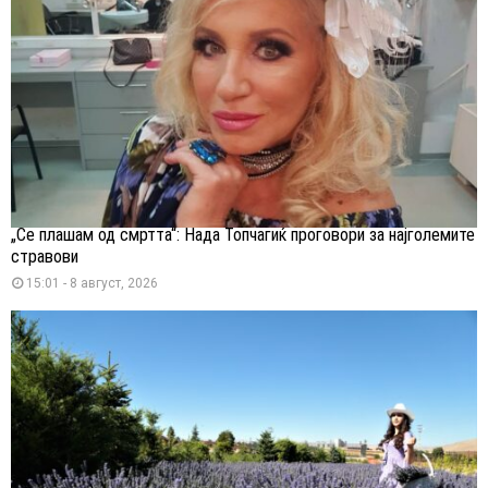
„Се плашам од смртта“: Нада Топчагиќ проговори за најголемите
стравови
15:01 - 8 август, 2026