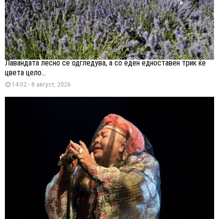
Лавандата лесно се одгледува, а со еден едноставен трик ќе
цвета цело...
14:02 - 8 август, 2026