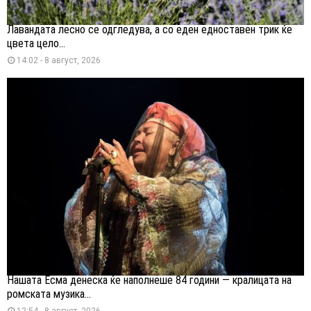
Лавандата лесно се одгледува, а со еден едноставен трик ќе
цвета цело...
14:02 - 8 август, 2026
Нашата Есма денеска ќе наполнеше 84 години — кралицата на
ромската музика...
12:54 - 8 август, 2026