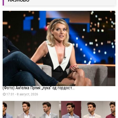
НАЈНОВО
(Фото) Анѓелка Прпиќ „пука“ од гордост...
17:01 - 8 август, 2026