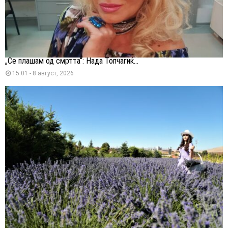
„Се плашам од смртта“: Нада Топчагиќ...
15:01 - 8 август, 2026