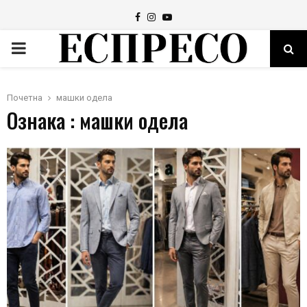
Facebook
Instagram
Youtube
PRIMARY
MENU
Почетна
машки одела
Ознака : машки одела