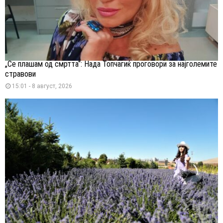
„Се плашам од смртта“: Нада Топчагиќ проговори за најголемите
стравови
15:01 - 8 август, 2026