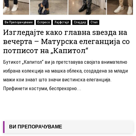
Ви Препорачуваме
Еспресо
Лајфстајл
Слајдер
Стил
Изгледајте како главна ѕвезда на
вечерта – Матурска елеганција со
потписот на „Капитол“
Бутикот „Капитол“ ви ја претставува својата внимателно
избрана колекција на машка облека, создадена за млади
мажи кои знаат што значи вистинска елеганција.
Префинети костуми, беспрекорно...
ВИ ПРЕПОРАЧУВАМЕ