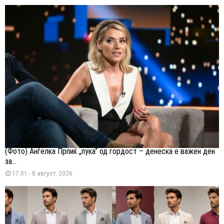
(Фото) Анѓелка Прпиќ „пука“ од гордост – денеска е важен ден
за...
17:01 - 8 август, 2026