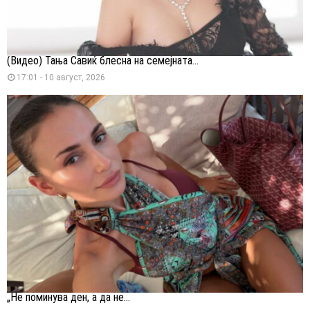
(Видео) Тања Савиќ блесна на семејната...
17:01 - 10 август, 2026
„Не поминува ден, а да не...