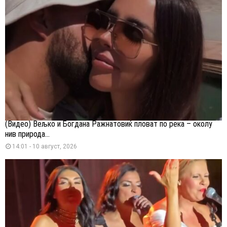
(Видео) Вељко и Богдана Ражнатовиќ пловат по река – околу
нив природа...
14:01 - 10 август, 2026