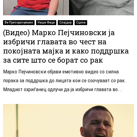
Ви Препорачуваме
Наши Фаци
Слајдер
Сцена
(Видео) Марко Пејчиновски ја
избричи главата во чест на
покојната мајка и како поддршка
за сите што се борат со рак
Марко Пејчиновски објави емотивно видео со силна
порака за поддршка до лицата кои се соочуваат со рак.
Младиот охриѓанец одлучи да ја избричи главата во...