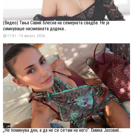
(Видео) Тања Савиќ блесна на семејната свадба: Не ја
симнуваше насмевката додека...
17:01 - 10 август, 2026
„Не поминува ден, а да не се сетам на него“: Емина Јаховиќ...