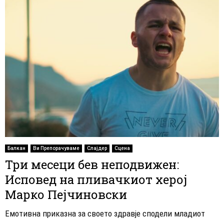
Балкан
Ви Препорачуваме
Слајдер
Сцена
Три месеци бев неподвижен:
Исповед на пливачкиот херој
Марко Пејчиновски
Емотивна приказна за своето здравје сподели младиот