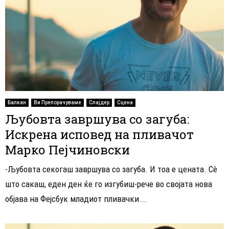
Балкан
Ви Препорачуваме
Слајдер
Сцена
Љубовта завршува со загуба:
Искрена исповед на пливачот
Марко Пејчиновски
-Љубовта секогаш завршува со загуба. И тоа е цената. Сè
што сакаш, еден ден ќе го изгубиш-рече во својата нова
објава на Фејсбук младиот пливачки...