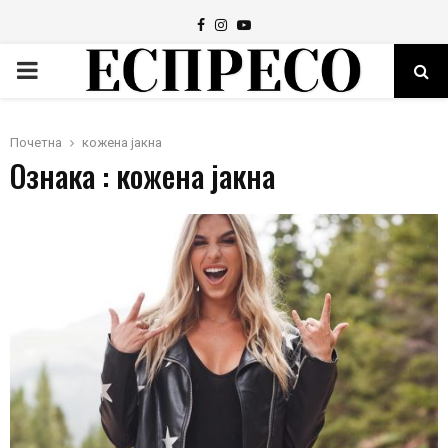
Facebook
Instagram
Youtube
PRIMARY
MENU
Почетна
кожена јакна
Ознака : кожена јакна