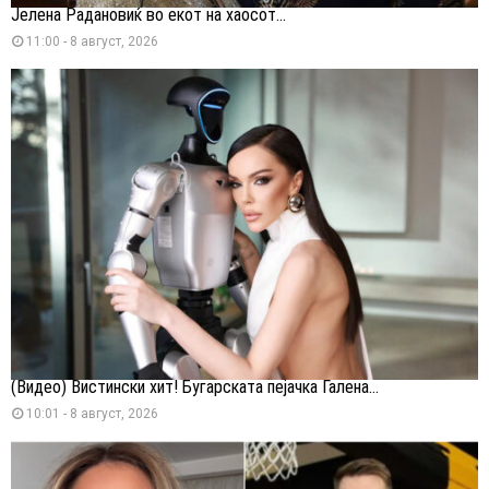
Јелена Радановиќ во екот на хаосот...
11:00 - 8 август, 2026
(Видео) Вистински хит! Бугарската пејачка Галена...
10:01 - 8 август, 2026