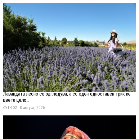
Лавандата лесно се одгледува, а со еден едноставен трик ќе
цвета цело...
14:02 - 8 август, 2026