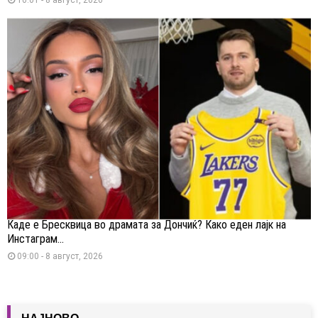
Каде е Бресквица во драмата за Дончиќ? Како еден лајк на
Инстаграм...
09:00 - 8 август, 2026