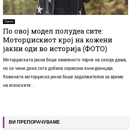
Сцена
По овој модел полудеа сите:
Моторџискиот крој на кожени
јакни оди во историја (ФОТО)
Моторџиската јакна беше омиленото парче на секоја дама,
но се чини дека сега добила сериозна конкуренција
Кожената моторџиска јакна беше задолжителна за време
на есенските...
ВИ ПРЕПОРАЧУВАМЕ