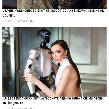
Јелена Радановиќ во екот на хаосот со Ана Николиќ замина од
Србија...
11:00 - 8 август, 2026
(Видео) Вистински хит! Бугарската пејачка Галена сними песна
за Чатџипити
10:01 - 8 август, 2026