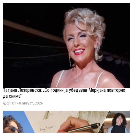
Татјана Лазаревска: „Со години ја убедував Маријана повторно
да снима“
21:01 - 8 август, 2026