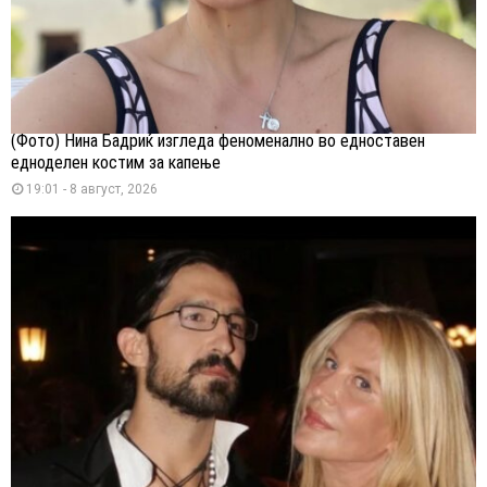
(Фото) Нина Бадриќ изгледа феноменално во едноставен
едноделен костим за капење
19:01 - 8 август, 2026