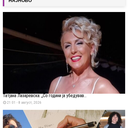
НАЈНОВО
Татјана Лазаревска: „Со години ја убедував...
21:01 - 8 август, 2026