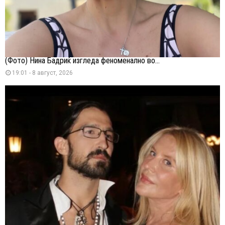
(Фото) Нина Бадриќ изгледа феноменално во...
19:01 - 8 август, 2026