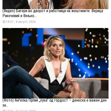
(Видео) Багери во дворот и работници на жештините: Верица
Ракочевиќ и Вељко...
18:01 - 8 август, 2026
(Фото) Анѓелка Прпиќ „пука“ од гордост – денеска е важен ден
за...