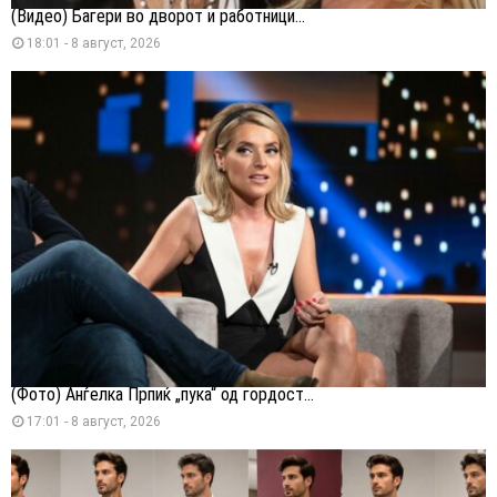
(Видео) Багери во дворот и работници...
18:01 - 8 август, 2026
(Фото) Анѓелка Прпиќ „пука“ од гордост...
17:01 - 8 август, 2026