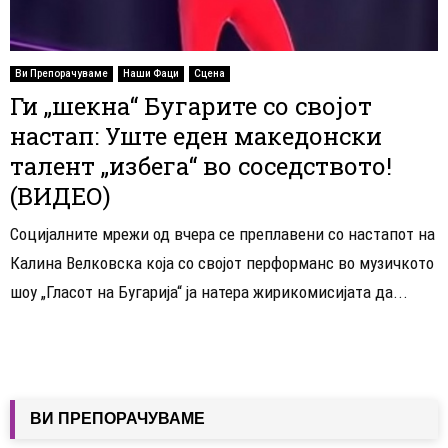
Ви Препорачуваме
Наши Фаци
Сцена
Ги „шекна“ Бугарите со својот
настап: Уште еден македонски
талент „избега“ во соседството!
(ВИДЕО)
Социјалните мрежи од вчера се преплавени со настапот на
Калина Велковска која со својот перформанс во музичкото
шоу „Гласот на Бугарија“ ја натера жирикомисијата да...
ВИ ПРЕПОРАЧУВАМЕ