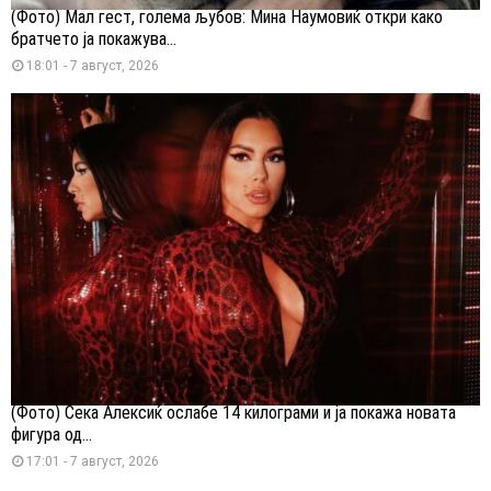
(Фото) Мал гест, голема љубов: Мина Наумовиќ откри како
братчето ја покажува...
18:01 - 7 август, 2026
(Фото) Сека Алексиќ ослабе 14 килограми и ја покажа новата
фигура од...
17:01 - 7 август, 2026