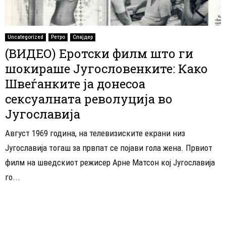
Uncategorized
Ретро
Слајдер
(ВИДЕО) Eротски филм што ги
шокираше Југословенките: Како
Швеѓанките ја донесоа
сексуалната револуција во
Југославија
Август 1969 година, на телевизиските екрани низ
Југославија тогаш за првпат се појави гола жена. Првиот
филм на шведскиот режисер Арне Матсон кој Југославија
го...