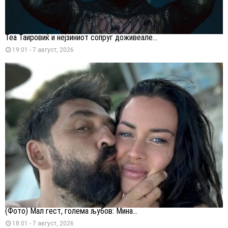
Теа Таировиќ и нејзиниот сопруг доживеале...
19:01 - 7 август, 2026
(Фото) Мал гест, голема љубов: Мина...
18:01 - 7 август, 2026