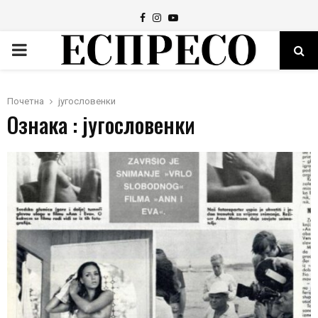
Facebook
Instagram
Youtube
PRIMARY
MENU
Почетна
југословенки
Ознака : југословенки