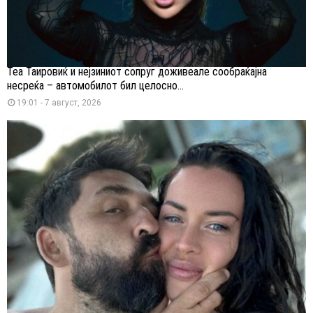
Теа Таировиќ и нејзиниот сопруг доживеале сообраќајна
несреќа – автомобилот бил целосно...
19:01 - 7 август, 2026