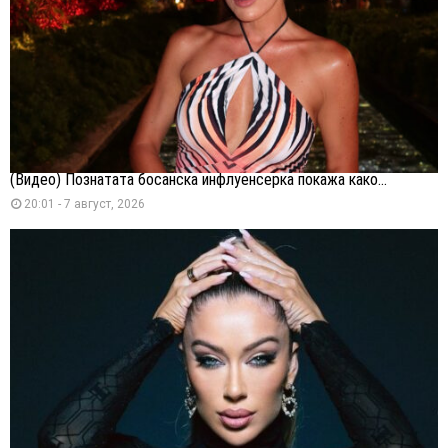
(Видео) Познатата босанска инфлуенсерка покажа како...
20:01 - 7 август, 2026