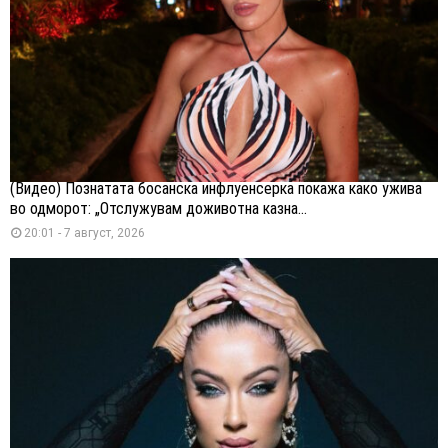
(Видео) Познатата босанска инфлуенсерка покажа како ужива
во одморот: „Отслужувам доживотна казна...
20:01 - 7 август, 2026