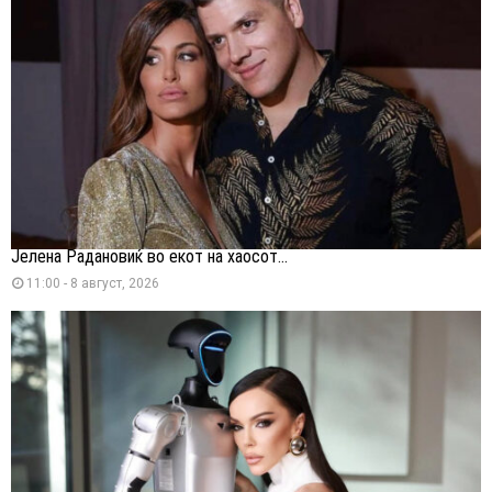
Јелена Радановиќ во екот на хаосот...
11:00 - 8 август, 2026