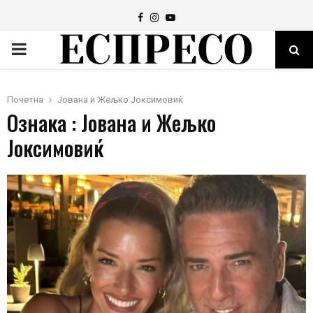
Facebook
Instagram
Youtube
PRIMARY
MENU
Почетна
Јована и Жељко Јоксимовиќ
Ознака : Јована и Жељко
Јоксимовиќ