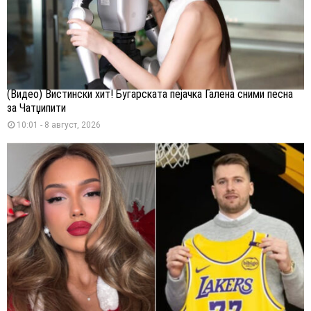
(Видео) Вистински хит! Бугарската пејачка Галена сними песна
за Чатџипити
10:01 - 8 август, 2026