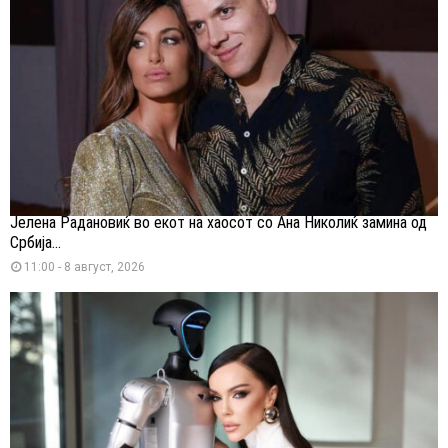
Јелена Радановиќ во екот на хаосот со Ана Николиќ замина од
Србија...
11:00 - 8 август, 2026