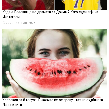
Каде е Бресквица во драмата за Дончиќ? Како еден лајк на
Инстаграм...
09:00 - 8 август, 2026
Хороскоп за 8 август: Биковите ќе се препуштат на судбината,
Лавовите ги...