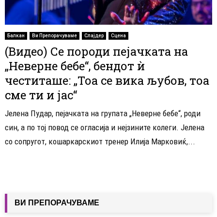
Балкан
Ви Препорачуваме
Слајдер
Сцена
(Видео) Се породи пејачката на
„Неверне бебе“, бендот ѝ
честиташе: „Тоа се вика љубов, тоа
сме ти и јас“
Јелена Пудар, пејачката на групата „Неверне бебе“, роди
син, а по тој повод се огласија и нејзините колеги. Јелена
со сопругот, кошаркарскиот тренер Илија Марковиќ,...
ВИ ПРЕПОРАЧУВАМЕ