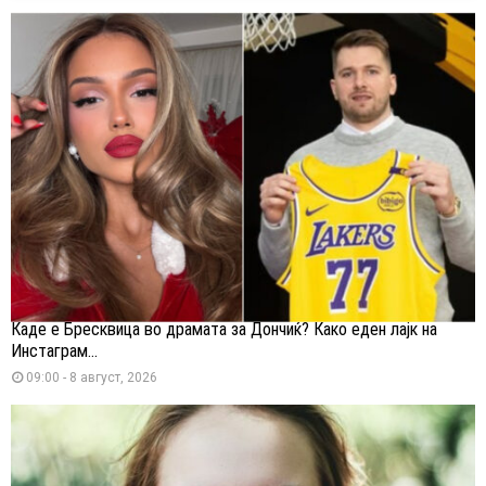
Каде е Бресквица во драмата за Дончиќ? Како еден лајк на
Инстаграм...
09:00 - 8 август, 2026