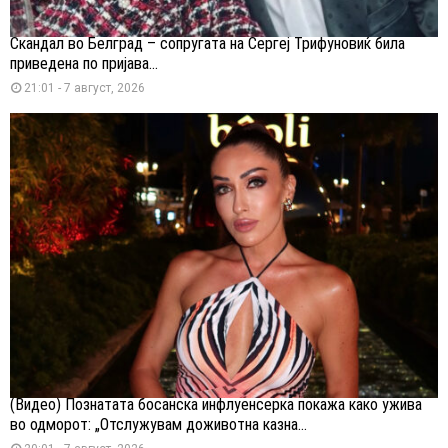
Скандал во Белград – сопругата на Сергеј Трифуновиќ била
приведена по пријава...
21:01 - 7 август, 2026
(Видео) Познатата босанска инфлуенсерка покажа како ужива
во одморот: „Отслужувам доживотна казна...