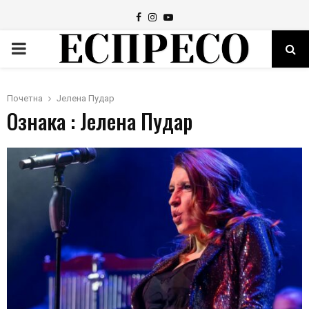
Facebook
Instagram
Youtube
PRIMARY
MENU
Почетна
Јелена Пудар
Ознака : Јелена Пудар