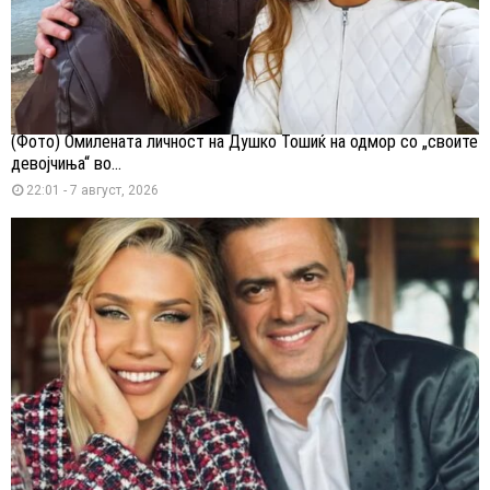
(Фото) Омилената личност на Душко Тошиќ на одмор со „своите
девојчиња“ во...
22:01 - 7 август, 2026