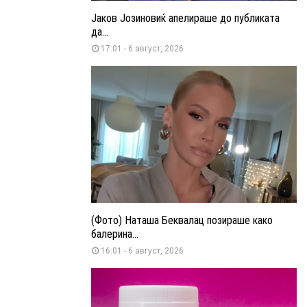
Јаков Јозиновиќ апелираше до публиката
да...
17:01 - 6 август, 2026
(Фото) Наташа Беквалац позираше како
балерина...
16:01 - 6 август, 2026