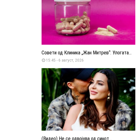
Совети од Клиника „Жан Митрев“: Улогата...
15:45 - 6 август, 2026
(Видео) Не се одвојува од синот...