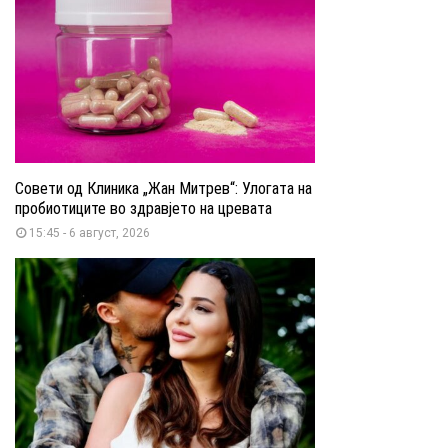
Совети од Клиника „Жан Митрев“: Улогата на
пробиотиците во здравјето на цревата
15:45 - 6 август, 2026