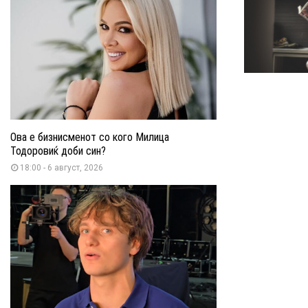
Ова е бизнисменот со кого Милица
Тодоровиќ доби син?
18:00 - 6 август, 2026