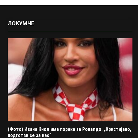
ЛОКУМЧЕ
(Фото) Ивана Кнол има порака за Роналдо: „Кристијано,
подготви се за нас“