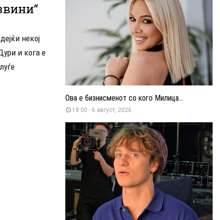
звини“
дејќи некој
Дури и кога е
луѓе
Ова е бизнисменот со кого Милица...
18:00 - 6 август, 2026