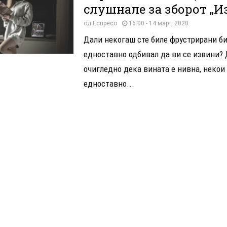
слушнале за зборот „И
од
Еспресо
16:00 - 14 март, 2020
Дали некогаш сте биле фрустрирани би
едноставно одбивал да ви се извини? 
очигледно дека вината е нивна, некои 
едноставно...