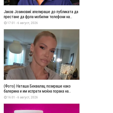
Јаков Јозиновиќ апелираше до публиката да
престане да фрла мобилни телефони на...
17:01 - 6 август, 2026
(Фото) Наташа Беквалац позираше како
балерина и им испрати моќна порака на...
16:01 - 6 август, 2026