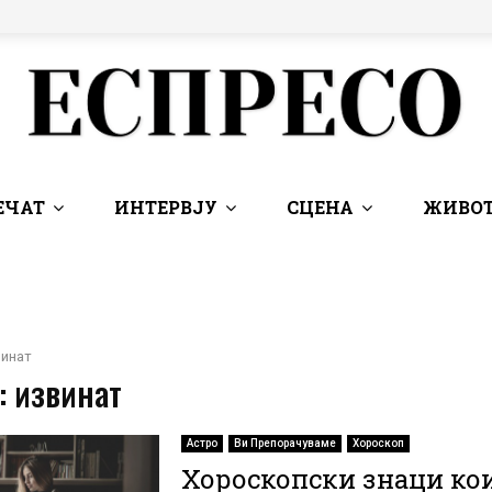
ЕЧАТ
ИНТЕРВЈУ
СЦЕНА
ЖИВОТ
винат
: извинат
Астро
Ви Препорачуваме
Хороскоп
Хороскопски знаци кои