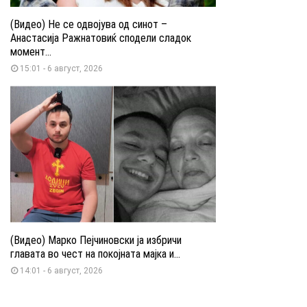
(Видео) Не се одвојува од синот –
Анастасија Ражнатовиќ сподели сладок
момент...
15:01 - 6 август, 2026
(Видео) Марко Пејчиновски ја избричи
главата во чест на покојната мајка и...
14:01 - 6 август, 2026