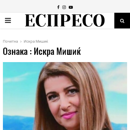
Facebook
Instagram
Youtube
PRIMARY
MENU
Почетна
Искра Мишиќ
Ознака : Искра Мишиќ