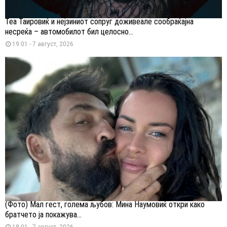
Теа Таировиќ и нејзиниот сопруг доживеале сообраќајна
несреќа – автомобилот бил целосно...
19:01 - 7 август, 2026
(Фото) Мал гест, голема љубов: Мина Наумовиќ откри како
братчето ја покажува...
18:01 - 7 август, 2026