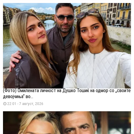
(Фото) Омилената личност на Душко Тошиќ на одмор со „своите
девојчиња“ во...
22:01 - 7 август, 2026