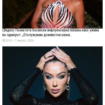
(Видео) Познатата босанска инфлуенсерка покажа како ужива
во одморот: „Отслужувам доживотна казна...
20:01 - 7 август, 2026