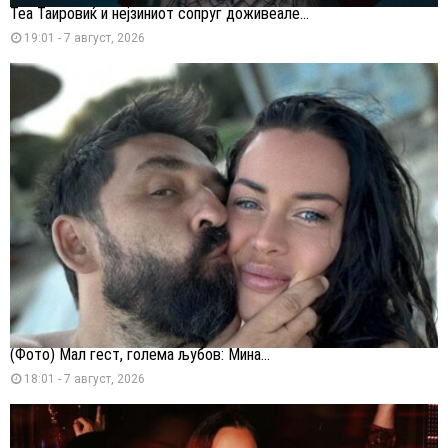
Теа Таировиќ и нејзиниот сопруг доживеале...
19:01 - 7 август, 2026
(Фото) Мал гест, голема љубов: Мина...
18:01 - 7 август, 2026