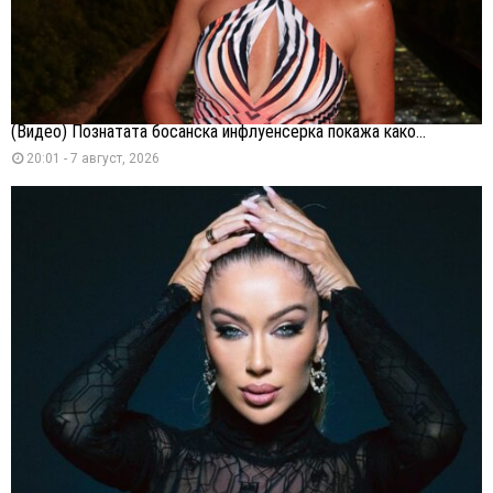
(Видео) Познатата босанска инфлуенсерка покажа како...
20:01 - 7 август, 2026