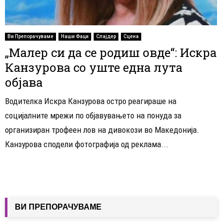
Ви Препорачуваме
Наши Фаци
Слајдер
Сцена
„Малер си да се родиш овде“: Искра
Канзурова со уште една лута
објава
Водителка Искра Канзурова остро реагираше на
социјалните мрежи по објавувањето на понуда за
организиран трофеен лов на дивокози во Македонија.
Канзурова сподели фотографија од реклама...
ВИ ПРЕПОРАЧУВАМЕ