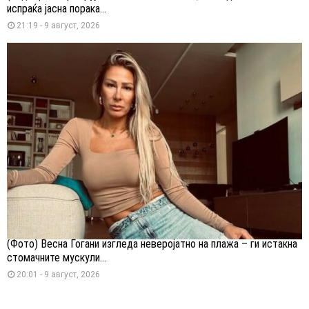
испраќа јасна порака...
21:19 - 9 август, 2026
(Фото) Весна Ѓогани изгледа неверојатно на плажа – ги истакна
стомачните мускули...
20:01 - 9 август, 2026