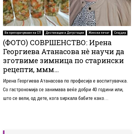
Ви препорачуваме на СП
Дестинации и Дегустации
Женски печат
Слајдер
(ФОТО) СОВРШЕНСТВО: Ирена
Георгиева Атанасова нè научи да
зготвиме зимница по старински
рецепти, ммм…
Ирена Георгиева Атанасова по професија е воспитувачка.
Со гастрономија се занимава веќе добри 40 години или,
што се вели, од дете, кога ѕиркала бабите како...