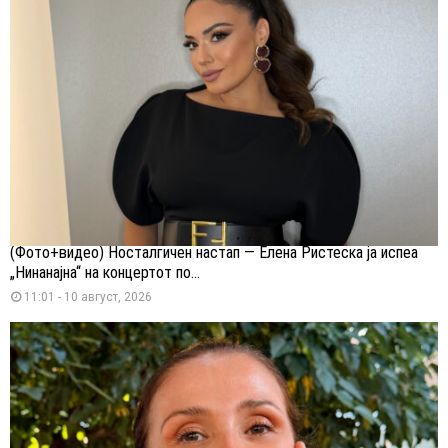
(Фото+видео) Носталгичен настап — Елена Ристеска ја испеа
„Нинанајна“ на концертот по...
11:01 - 10 август, 2026