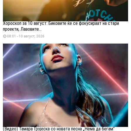
Хороскоп за 10 август: Биковите ќе се фокусираат на стари
проекти, Лавовите...
08:01 - 10 август, 2026
(Видео) Тамара Грујеска со новата песна „Нема да бегам“