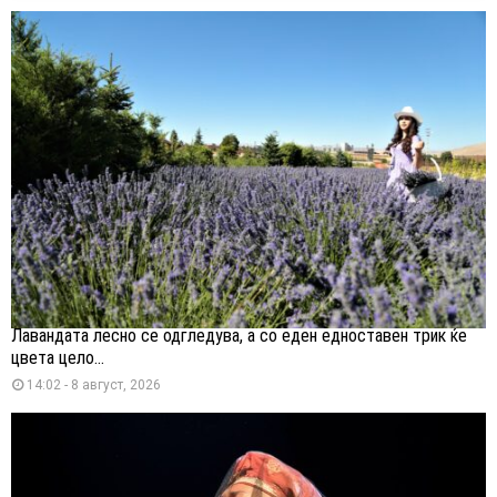
Лавандата лесно се одгледува, а со еден едноставен трик ќе
цвета цело...
14:02 - 8 август, 2026