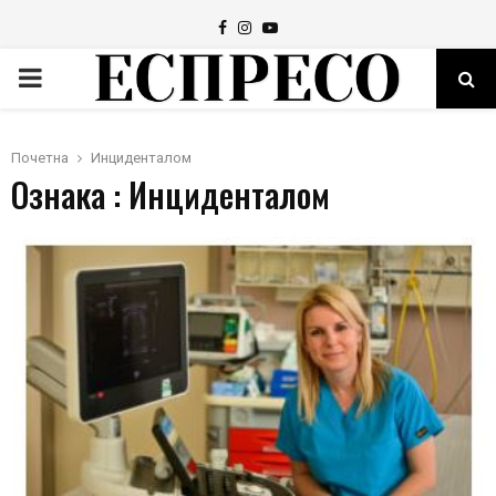
Facebook
Instagram
Youtube
PRIMARY
MENU
Почетна
Инциденталом
Ознака : Инциденталом