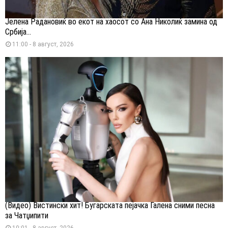
Јелена Радановиќ во екот на хаосот со Ана Николиќ замина од
Србија...
11:00 - 8 август, 2026
(Видео) Вистински хит! Бугарската пејачка Галена сними песна
за Чатџипити
10:01 - 8 август, 2026