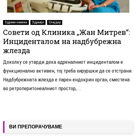
Здрави навики
Здравје
Слајдер
Совети од Клиника „Жан Митрев“:
Инциденталом на надбубрежна
жлезда
Доколку се утврди дека адреналниот инциденталом е
функционално активен, тој треба хируршки да се отстрани.
Надбубрежната жлезда е парен ендокрин орган, сместена
во ретроперитонеалниот простор,...
ВИ ПРЕПОРАЧУВАМЕ