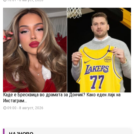
Каде е Бресквица во драмата за Дончиќ? Како еден лајк на
Инстаграм...
09:00 - 8 август, 2026