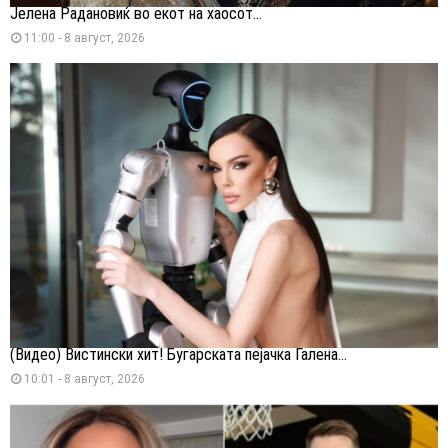
Јелена Радановиќ во екот на хаосот...
11:00 - 8 август, 2026
(Видео) Вистински хит! Бугарската пејачка Галена...
10:01 - 8 август, 2026