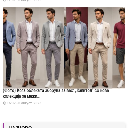
(Фото) Кога облеката зборува за вас: „Капитол“ со нова
колекција за мажи...
16:02 - 8 август, 2026