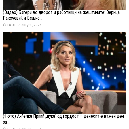
(Видео) Багери во дворот и работници на жештините: Верица
Ракочевиќ и Вељко...
18:01 - 8 август, 2026
(Фото) Анѓелка Прпиќ „пука“ од гордост – денеска е важен ден
за...
17:01 - 8 август, 2026