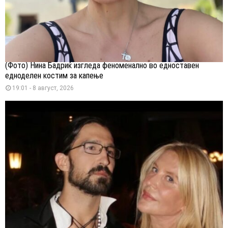
(Фото) Нина Бадриќ изгледа феноменално во едноставен
едноделен костим за капење
19:01 - 8 август, 2026