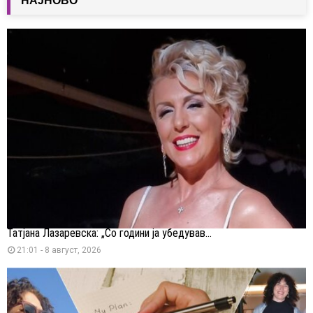
НАЈНОВО
Татјана Лазаревска: „Со години ја убедував...
21:01 - 8 август, 2026