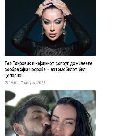
Теа Таировиќ и нејзиниот сопруг доживеале
сообраќајна несреќа – автомобилот бил
целосно...
19:01 - 7 август, 2026