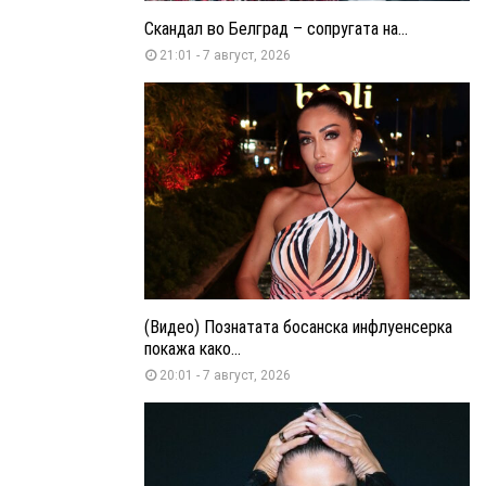
Скандал во Белград – сопругата на...
21:01 - 7 август, 2026
(Видео) Познатата босанска инфлуенсерка
покажа како...
20:01 - 7 август, 2026