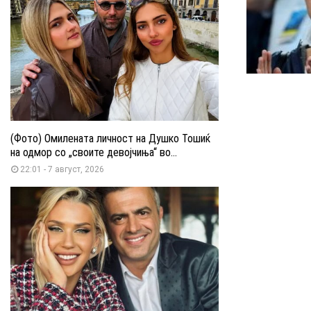
(Фото) Омилената личност на Душко Тошиќ
на одмор со „своите девојчиња“ во...
22:01 - 7 август, 2026