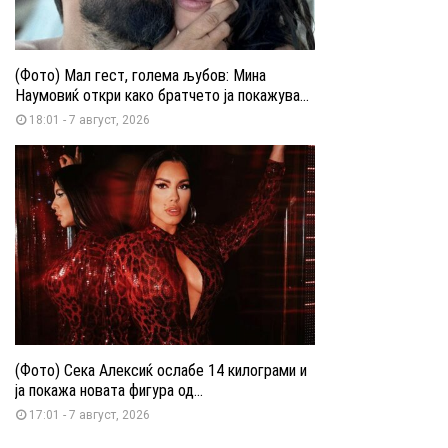
(Фото) Мал гест, голема љубов: Мина
Наумовиќ откри како братчето ја покажува...
18:01 - 7 август, 2026
(Фото) Сека Алексиќ ослабе 14 килограми и
ја покажа новата фигура од...
17:01 - 7 август, 2026