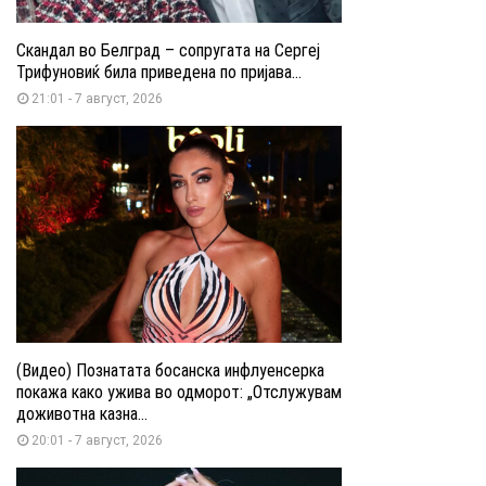
Скандал во Белград – сопругата на Сергеј
Трифуновиќ била приведена по пријава...
21:01 - 7 август, 2026
(Видео) Познатата босанска инфлуенсерка
покажа како ужива во одморот: „Отслужувам
доживотна казна...
20:01 - 7 август, 2026