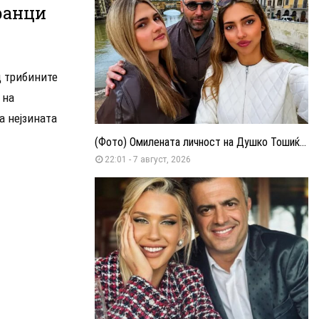
ранци
д трибините
 на
а нејзината
(Фото) Омилената личност на Душко Тошиќ...
22:01 - 7 август, 2026