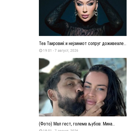
Теа Таировиќ и нејзиниот сопруг доживеале...
19:01 - 7 август, 2026
(Фото) Мал гест, голема љубов: Мина...
18:01 - 7 август, 2026