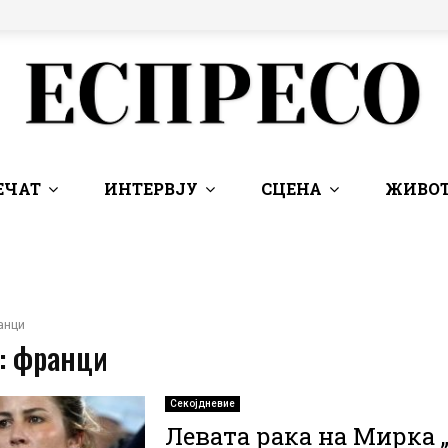
ЕЧАТ
ИНТЕРВЈУ
СЦЕНА
ЖИВОТ
анци
 : франци
Секојдневие
Левата рака на Мирка 