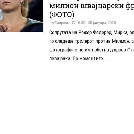
милион швајцарски ф
(ФОТО)
од
Еспресо
10:30 - 25 јануари, 2020
Сопругата на Рожер Федерер, Мирка, о
го следеше трилерот против Милман, а
фотографите не им побегна „украсот“ н
лева рака. Во моментите...