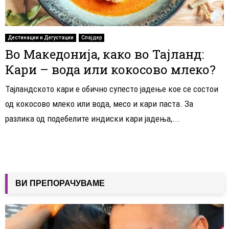
Дестинации и Дегустации
Слајдер
Во Македонија, како во Тајланд:
Кари – вода или кокосово млеко?
Тајландското кари е обично супесто јадење кое се состои
од кокосово млеко или вода, месо и кари паста. За
разлика од подебелите индиски кари јадења,...
ВИ ПРЕПОРАЧУВАМЕ