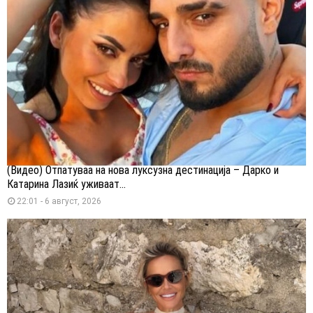
(Видео) Отпатуваа на нова луксузна дестинација – Дарко и
Катарина Лазиќ уживаат...
22:01 - 6 август, 2026