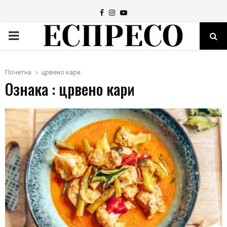
Facebook
Instagram
Youtube
PRIMARY
MENU
Почетна
црвено кари
Ознака : црвено кари