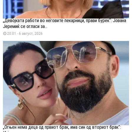
„Девојката работи во неговите пекарници, прави бурек“: Јована
Јеремиќ се огласи за...
20:01 - 6 август, 2026
„Огњен нема деца од првиот брак, има син од вториот брак“: