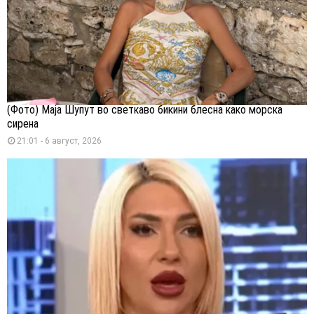
(Фото) Маја Шупут во светкаво бикини блесна како морска
сирена
21:01 - 6 август, 2026