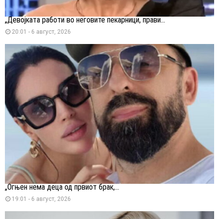
„Девојката работи во неговите пекарници, прави...
20:01 - 6 август, 2026
„Огњен нема деца од првиот брак,...
19:01 - 6 август, 2026