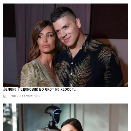
Јелена Радановиќ во екот на хаосот...
11:00 - 8 август, 2026