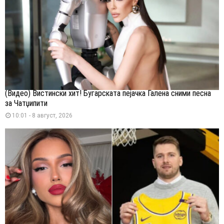
(Видео) Вистински хит! Бугарската пејачка Галена сними песна
за Чатџипити
10:01 - 8 август, 2026