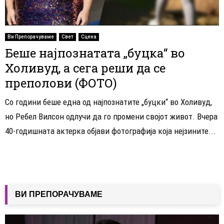
Ви Препорачуваме
Свет
Сцена
Беше најпознатата „буцка“ во
Холивуд, а сега реши да се
преполови (ФОТО)
Со години беше една од најпознатите „буцки“ во Холивуд,
но Ребел Вилсон одлучи да го промени својот живот. Вчера
40-годишната актерка објави фотографија која нејзините...
ВИ ПРЕПОРАЧУВАМЕ