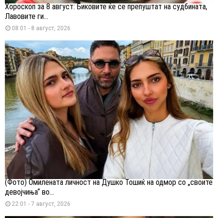
Хороскоп за 8 август: Биковите ќе се препуштат на судбината,
Лавовите ги...
08:01 - 8 август, 2026
(Фото) Омилената личност на Душко Тошиќ на одмор со „своите
девојчиња“ во...
22:01 - 7 август, 2026