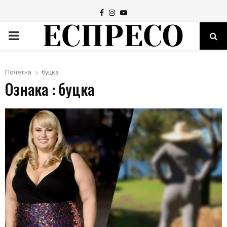
Facebook
Instagram
Youtube
PRIMARY
MENU
Почетна
буцка
Ознака : буцка