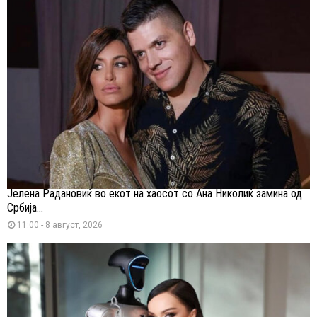
Јелена Радановиќ во екот на хаосот со Ана Николиќ замина од
Србија...
11:00 - 8 август, 2026