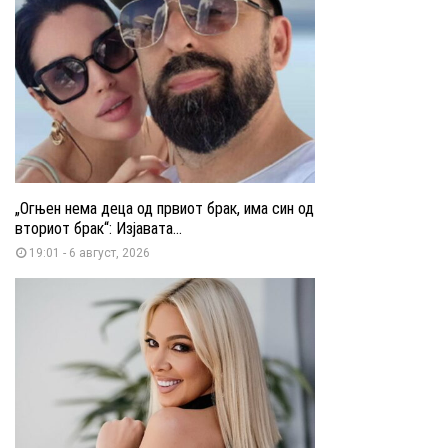
„Огњен нема деца од првиот брак, има син од
вториот брак“: Изјавата...
19:01 - 6 август, 2026