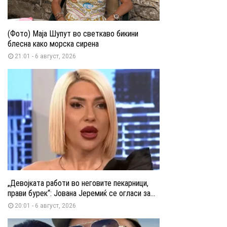
(Фото) Маја Шупут во светкаво бикини
блесна како морска сирена
21:01 - 6 август, 2026
„Девојката работи во неговите пекарници,
прави бурек“: Јована Јеремиќ се огласи за...
20:01 - 6 август, 2026