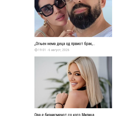
„Огњен нема деца од првиот брак,...
19:01 - 6 август, 2026
Ова е бизнисменот со кого Милица...