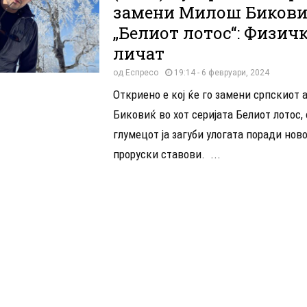
замени Милош Бикови
„Белиот лотос“: Физич
личат
од
Еспресо
19:14 - 6 февруари, 2024
Откриено е кој ќе го замени српскиот
Биковиќ во хот серијата Белиот лотос,
глумецот ја загуби улогата поради нов
проруски ставови. ...