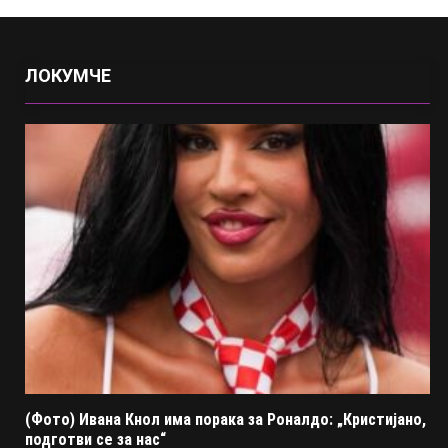
ЛОКУМЧЕ
(Фото) Ивана Кнол има порака за Роналдо: „Кристијано,
подготви се за нас“