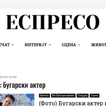
ЕЧАТ
ИНТЕРВЈУ
СЦЕНА
ЖИВОТ
арски актер
: бугарски актер
Балкан
Ви Препорачуваме
Слајдер
Сцена
(Фото) Бугарски актер 