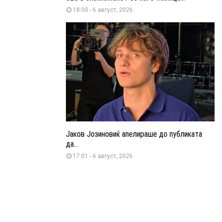
18:00 - 6 август, 2026
Јаков Јозиновиќ апелираше до публиката
да...
17:01 - 6 август, 2026