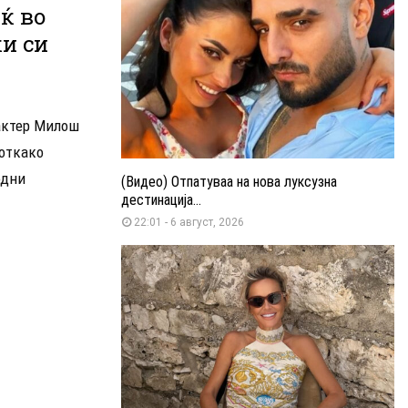
ќ во
ки си
 актер Милош
 откако
одни
(Видео) Отпатуваа на нова луксузна
дестинација...
22:01 - 6 август, 2026