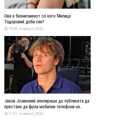
Ова е бизнисменот со кого Милица
Тодоровиќ доби син?
18:00 - 6 август, 2026
Јаков Јозиновиќ апелираше до публиката да
престане да фрла мобилни телефони на...
17:01 - 6 август, 2026