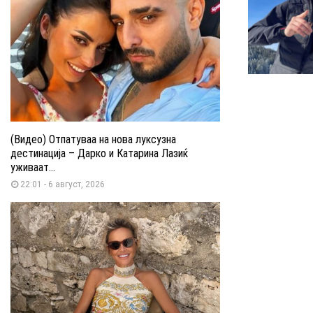
(Видео) Отпатуваа на нова луксузна
дестинација – Дарко и Катарина Лазиќ
уживаат...
22:01 - 6 август, 2026