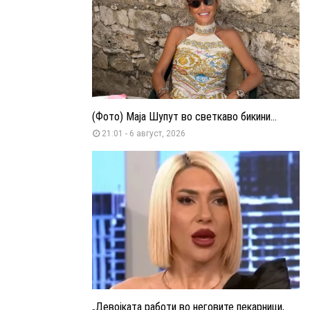
(Фото) Маја Шупут во светкаво бикини...
21:01 - 6 август, 2026
„Девојката работи во неговите пекарници,