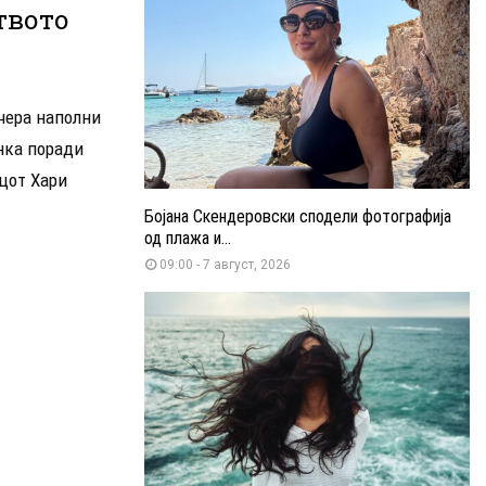
твото
чера наполни
енка поради
цот Хари
Бојана Скендеровски сподели фотографија
од плажа и...
09:00 - 7 август, 2026