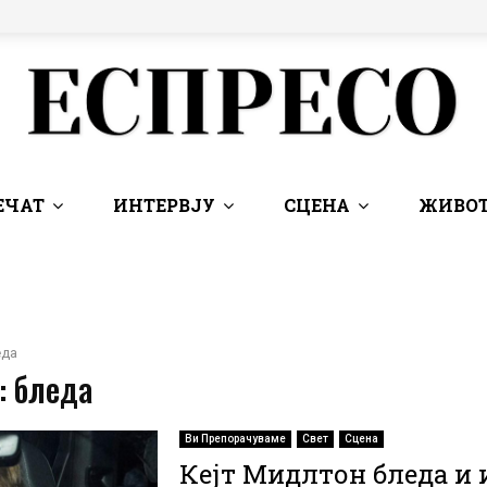
ЕЧАТ
ИНТЕРВЈУ
СЦЕНА
ЖИВОТ
еда
: бледа
Ви Препорачуваме
Свет
Сцена
Кејт Мидлтон бледа и 