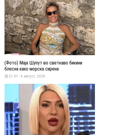
(Фото) Маја Шупут во светкаво бикини
блесна како морска сирена
21:01 - 6 август, 2026