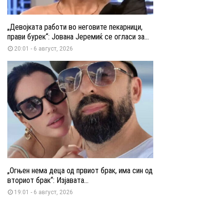
„Девојката работи во неговите пекарници,
прави бурек“: Јована Јеремиќ се огласи за...
20:01 - 6 август, 2026
„Огњен нема деца од првиот брак, има син од
вториот брак“: Изјавата...
19:01 - 6 август, 2026