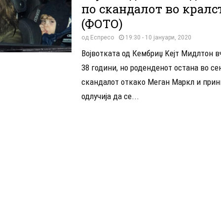
по скандалот во кралс
(ФОТО)
од
Еспресо
19:30 - 10 јануари, 2020
Војвотката од Кембриџ Kејт Мидлтон в
38 години, но роденденот остана во с
скандалот откако Меган Маркл и прин
одлучија да се...