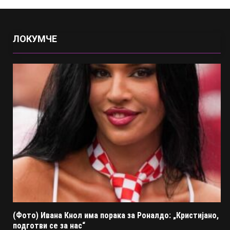
ЛОКУМЧЕ
(Фото) Ивана Кнол има порака за Роналдо: „Кристијано,
подготви се за нас“