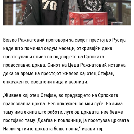
Вељко Ражнатовиќ проговори за својот престој во Русија,
каде што поминал седум месеци, откривајќи дека
престојувал и спиел во подворјето на Српската
православна црква. Синот на Цеца Ражнатовиќ истакна
дека за време на престојот живеел кај отец Стефан,
опкружен со свештени лица и верници.
„Живеев кај отец Стефан, во предворјето на Српската
православна црква. Бев опкружен со мои луѓе. Во зима
таму има екипа што работи, луѓе од црквата, ние бевме
постојано таму. Доаѓаа и поклоници, ја посетуваа црквата.
На литургиите црквата беше полна,“ изјави тој.