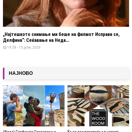
„Најтешкото снимање ми беше на филмот Исправи се,
Делфина“: Сеќавање на Неда...
19:28 - 15 јули, 2026
НАЈНОВО
(Фото) Стефанија Гаштарска и
Ќе се воодушевите од новите