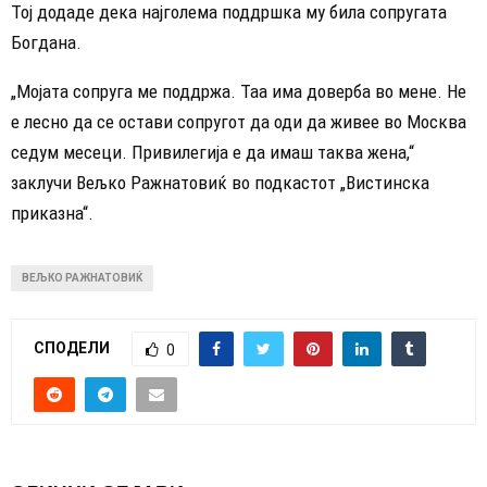
Тој додаде дека најголема поддршка му била сопругата
Богдана.
„Мојата сопруга ме поддржа. Таа има доверба во мене. Не
е лесно да се остави сопругот да оди да живее во Москва
седум месеци. Привилегија е да имаш таква жена,“
заклучи Вељко Ражнатовиќ во подкастот „Вистинска
приказна“.
ВЕЉКО РАЖНАТОВИЌ
СПОДЕЛИ
0