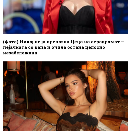
(Фото) Никој не ја препозна Цеца на аеродромот –
пејачката со капа и очила остана целосно
незабележана