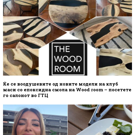
Ќе се воодушевите од новите модели на клуб
маси со епоксидна смола на Wood room – посетете
го салонот во ГТЦ