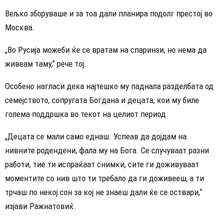
Вељко зборуваше и за тоа дали планира подолг престој во
Москва.
„Во Русија можеби ќе се вратам на спаринзи, но нема да
живеам таму,“ рече тој.
Особено нагласи дека најтешко му паднала разделбата од
семејството, сопругата Богдана и децата, кои му биле
голема поддршка во текот на целиот период.
„Децата се мали само еднаш. Успеав да дојдам на
нивните родендени, фала му на Бога. Се случуваат разни
работи, тие ти испраќаат снимки, сите ги доживуваат
моментите со нив што ти требало да ги доживееш, а ти
трчаш по некој сон за кој не знаеш дали ќе се оствари,“
изјави Ражнатовиќ.