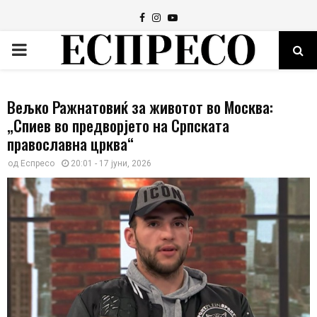
Facebook
Instagram
Youtube
PRIMARY
MENU
Вељко Ражнатовиќ за животот во Москва:
„Спиев во предворјето на Српската
православна црква“
од
Еспресо
20:01 - 17 јуни, 2026