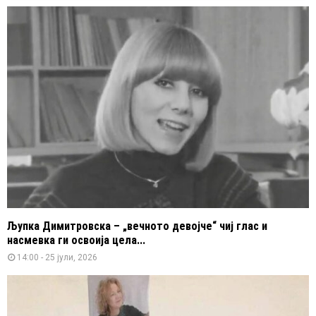
Љупка Димитровска – „вечното девојче“ чиј глас и
насмевка ги освоија цела...
14:00 - 25 јули, 2026