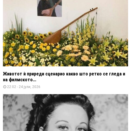
Животот ѝ приреди сценарио какво што ретко се гледа и
на филмското...
22:02 - 24 јули, 2026