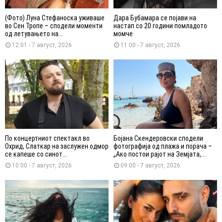
(Фото) Луна Стефаноска уживаше
Дара Бубамара се појави на
во Сен Тропе – сподели моменти
настап со 20 години помладото
од летувањето на...
момче
12:01 - 7 август, 2026
11:00 - 7 август, 2026
По концертниот спектакл во
Бојана Скендеровски сподели
Охрид, Слаткар на заслужен одмор
фотографија од плажа и порача –
се капеше со синот...
„Ако постои рајот на Земјата,...
10:00 - 7 август, 2026
09:00 - 7 август, 2026