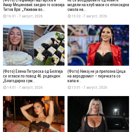
Амар Мециновиќ заедно го освоија
модели на клуб маси со епоксидна
Титов Врв: „Уживам во...
смола на...
16:01 - 7 август, 2026
15:02 - 7 август, 2026
(Фото) Елена Петреска од Белгија
(Фото) Никој не ја препозна Цеца
се огласи по повод 46. роденден:
на аеродромот – пејачката со
„Благодарна сум...
капа и...
14:01 - 7 август, 2026
13:01 - 7 август, 2026