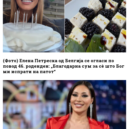
(Фото) Елена Петреска од Белгија се огласи по
повод 46. роденден: „Благодарна сум за сè што Бог
ми испрати на патот“