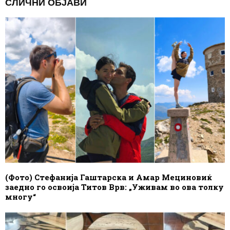
СЛИЧНИ ОБЈАВИ
(Фото) Стефанија Гаштарска и Амар Мециновиќ
заедно го освоија Титов Врв: „Уживам во ова толку
многу“