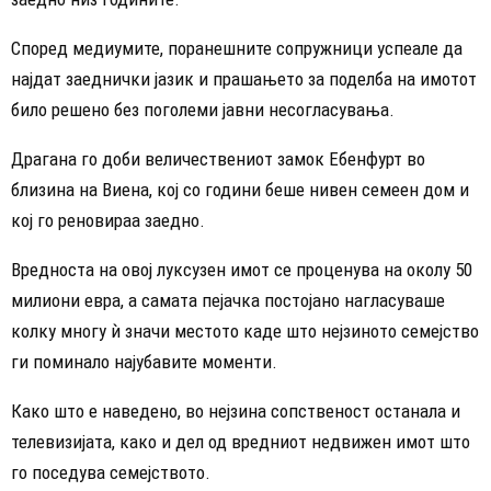
Според медиумите, поранешните сопружници успеале да
најдат заеднички јазик и прашањето за поделба на имотот
било решено без поголеми јавни несогласувања.
Драгана го доби величествениот замок Ебенфурт во
близина на Виена, кој со години беше нивен семеен дом и
кој го реновираа заедно.
Вредноста на овој луксузен имот се проценува на околу 50
милиони евра, а самата пејачка постојано нагласуваше
колку многу ѝ значи местото каде што нејзиното семејство
ги поминало најубавите моменти.
Како што е наведено, во нејзина сопственост останала и
телевизијата, како и дел од вредниот недвижен имот што
го поседува семејството.