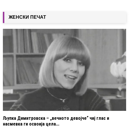
ЖЕНСКИ ПЕЧАТ
Љупка Димитровска – „вечното девојче“ чиј глас и
насмевка ги освоија цела...