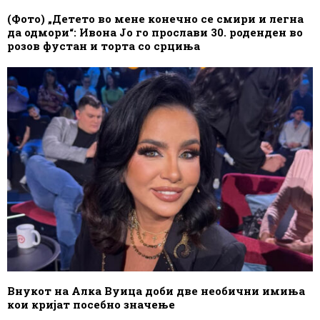
(Фото) „Детето во мене конечно се смири и легна
да одмори“: Ивона Јо го прослави 30. роденден во
розов фустан и торта со срциња
Внукот на Алка Вуица доби две необични имиња
кои кријат посебно значење