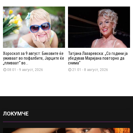
Хороскоп за 9 август: Биковите ќе
Татјана Лазаревска: „Со години ја
уживаат во пофалбите, Јарците ќе
убедував Маријана повторно да
„пливаат“ во...
снима“
08:01 - 9 август, 2026
21:01 - 8 август, 2026
ЛОКУМЧЕ