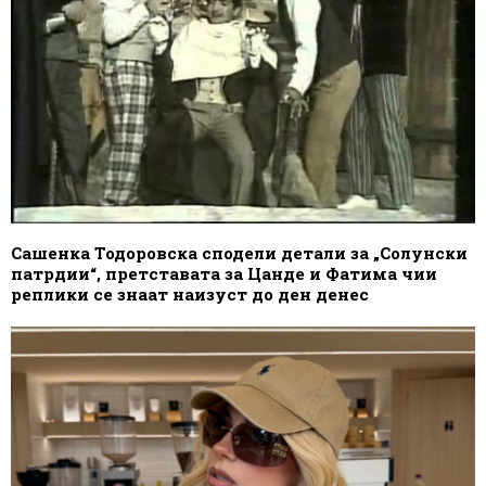
Сашенка Тодоровска сподели детали за „Солунски
патрдии“, претставата за Цанде и Фатима чии
реплики се знаат наизуст до ден денес