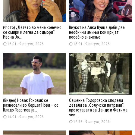
(Фото) „Детето во мене конечно
Внукот на Алка Вуица доби две
се смири и легна да одмори“:
необични имиња кои кријат
Ивона Јо...
посебно значење
16:01 - 9 август, 2026
15:01 - 9 август, 2026
(Видео) Новак Ѓоковиќ се
Сашенка Тодоровска сподели
развесели во Херцег Нови – со
детали за „Солунски патрдии“,
Владо Георгиев ја...
претставата за Цанде и Фатима
чии...
14:01 - 9 август, 2026
12:53 - 9 август, 2026