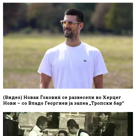
(Видео) Новак Ѓоковиќ се развесели во Херцег
Нови – со Владо Георгиев ја запеа „Тропски бар“