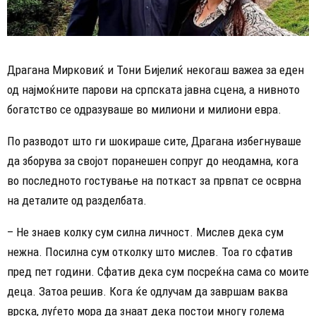
Драгана Мирковиќ и Тони Бијелиќ некогаш важеа за еден
од најмоќните парови на српската јавна сцена, а нивното
богатство се одразуваше во милиони и милиони евра.
По разводот што ги шокираше сите, Драгана избегнуваше
да зборува за својот поранешен сопруг до неодамна, кога
во последното гостување на поткаст за првпат се осврна
на деталите од разделбата.
– Не знаев колку сум силна личност. Мислев дека сум
нежна. Посилна сум отколку што мислев. Тоа го сфатив
пред пет години. Сфатив дека сум посреќна сама со моите
деца. Затоа решив. Кога ќе одлучам да завршам ваква
врска, луѓето мора да знаат дека постои многу голема