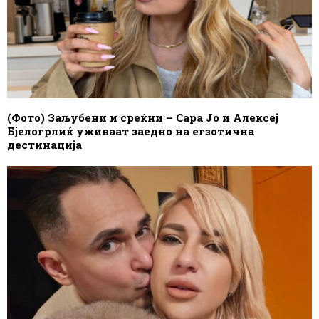
(Фото) Заљубени и среќни – Сара Јо и Алексеј
Бјелогрлиќ уживаат заедно на егзотична
дестинација