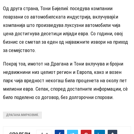
Од друга страна, Тони Бијелиќ поседува компании
поврзани со автомобилската индустрија, вклучувајќи
компанија што произведува луксузни автомобили чија
цена достигнува десетици илјади евра. Со години, овој
бизнис се сметал за еден од најважните извори на приход
за семејството.
Покрај тоа, имотот на Драгана и Тони вклучува и бројни
недвижнини низ целиот регион и Европа, како и возен
парк чија вредност некогаш била проценета на околу пет
милиони евра. Сепак, според достапните информации, сè
било поделено со договор, без долгорочни спорови.
ДРАГАНА МИРКОВИЌ.