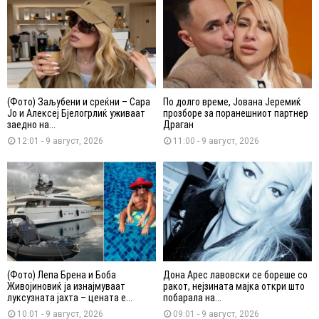
(Фото) Заљубени и среќни – Сара
По долго време, Јована Јеремиќ
Јо и Алексеј Бјелогрлиќ уживаат
прозборе за поранешниот партнер
заедно на...
Драган
12:01 - 9 август, 2026
11:00 - 9 август, 2026
(Фото) Лепа Брена и Боба
Дона Арес лавовски се бореше со
Живојиновиќ ја изнајмуваат
ракот, нејзината мајка откри што
луксузната јахта – цената е...
побарала на...
10:01 - 9 август, 2026
09:01 - 9 август, 2026