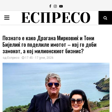
Facebook
Instagram
Youtube
PRIMARY
MENU
Познато е како Драгана Мирковиќ и Тони
Бијелиќ го поделиле имотот – кој го доби
замокот, а кој милионскиот бизнис?
од
Еспресо
17:45 - 17 јуни, 2026