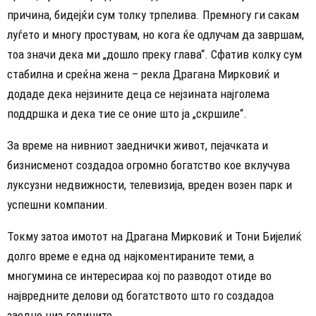
причина, бидејќи сум толку трпелива. Премногу ги сакам
луѓето и многу простувам, но кога ќе одлучам да завршам,
тоа значи дека ми „дошло преку глава“. Сфатив колку сум
стабилна и среќна жена – рекла Драгана Мирковиќ и
додаде дека нејзините деца се нејзината најголема
поддршка и дека тие се оние што ја „скршиле“.
За време на нивниот заеднички живот, пејачката и
бизнисменот создадоа огромно богатство кое вклучува
луксузни недвижности, телевизија, вреден возен парк и
успешни компании.
Токму затоа имотот на Драгана Мирковиќ и Тони Бијелиќ
долго време е една од најкоментираните теми, а
многумина се интересираа кој по разводот отиде во
највредните делови од богатството што го создадоа
заедно низ годините.