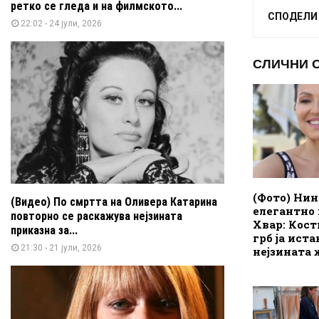
ретко се гледа и на филмското...
СПОДЕЛИ
22:02 - 24 јули, 2026
СЛИЧНИ 
(Фото) Нин
(Видео) По смртта на Оливера Катарина
елегантно 
повторно се раскажува нејзината
Хвар: Кост
приказна за...
грб ја иста
21:30 - 21 јули, 2026
нејзината