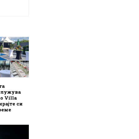
та
аслужува
о Villa
ирајте си
реме