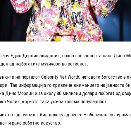
пејач Един Дервишалидовиќ, познат во јавноста како Дино М
еден од најбогатите музичари во регионот.
нките на порталот Celebrity Net Worth, неговото богатство е о
ари. Таа информација го привлече вниманието на јавноста би
а Дино Мерлин е за околу 80 милиони долари побогат од свој
ко Чолиќ, кој исто така ужива голема популарност.
иот пат до успехот бил далеку од лесен – обележан со сирома
вот и рано работно искуство.