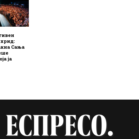
тивен
Охрид:
бакна Сања
ееше
ја ја