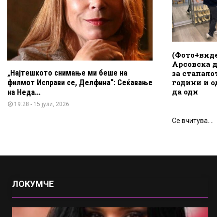
(Фото+вид
Арсовска д
за стапало
„Најтешкото снимање ми беше на
години и о
филмот Исправи се, Делфина“: Сеќавање
да оди
на Неда...
19:28 - 15 јули, 2026
Се вчитува....
ЛОКУМЧЕ