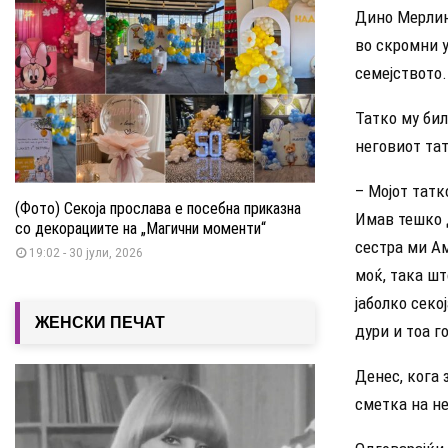
Дино Мерлин 
во скромни у
семејството.
Татко му бил
неговиот та
– Мојот татк
(Фото) Секоја прослава е посебна приказна
Имав тешко д
со декорациите на „Магични моменти“
сестра ми А
19:02 - 30 јули, 2026
моќ, така шт
јаболко секо
ЖЕНСКИ ПЕЧАТ
дури и тоа г
Денес, кога 
сметка на не