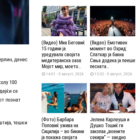
(Видео) Миа Беговиќ
(Видео) Емотивен
15 години ја
момент во Охрид:
уредувала својата
Слаткар ја бакна
ерлин, денес
медитеранска оаза:
Сања додека ја пееше
Мојот мир, моето...
песната...
14:01 - 5 август, 2026
13:02 - 5 август, 2026
колу 100
дејќи се
от познат
(Фото) Барбара
Јелена Карлеуша и
штија, тешки
Поповиќ ужива на
Душко Тошиќ ги
Сицилија – во бикини
закопаа „воените
ја покажа својата
секири“ — заедно