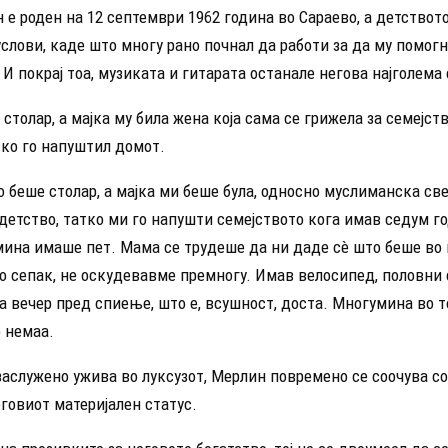
е роден на 12 септември 1962 година во Сараево, а детствот
слови, каде што многу рано почнал да работи за да му помогн
 И покрај тоа, музиката и гитарата останале негова најголема 
 столар, а мајка му била жена која сама се грижела за семејст
тко го напуштил домот.
о беше столар, а мајка ми беше була, односно муслиманска св
етство, татко ми го напушти семејството кога имав седум го
мина имаше пет. Мама се трудеше да ни даде сè што беше во 
о сепак, не оскудевавме премногу. Имав велосипед, половни 
ја вечер пред спиење, што е, всушност, доста. Многумина во 
о немаа.
заслужено ужива во луксузот, Мерлин повремено се соочува с
говиот материјален статус.