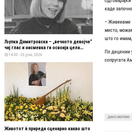
Одговарајќи 
каде започна
– Живеевме т
место, можа
што го имам,
Љупка Димитровска – „вечното девојче“
чиј глас и насмевка ги освоија цела...
По децении 
14:00 - 25 јули, 2026
сопругата Ам
ДИНО МЕРЛИН
Животот ѝ приреди сценарио какво што