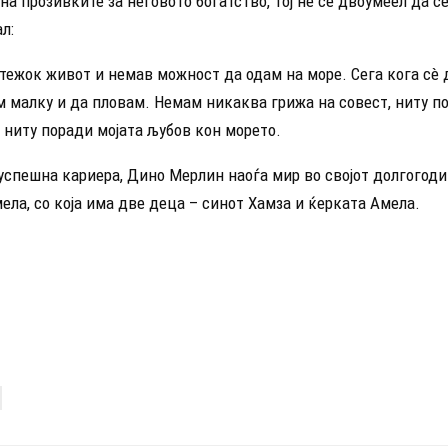
на прозивките за неговото богатство, тој не се двоумеел да с
л:
ежок живот и немав можност да одам на море. Сега кога сè д
м малку и да пловам. Немам никаква грижа на совест, ниту п
 ниту поради мојата љубов кон морето.
успешна кариера, Дино Мерлин наоѓа мир во својот долгогоди
ела, со која има две деца – синот Хамза и ќерката Амела.