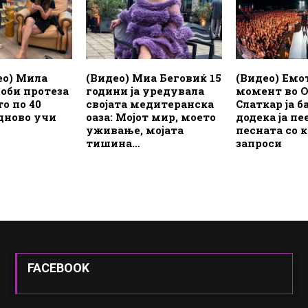
ео) Мила
(Видео) Миа Беговиќ 15
(Видео) Емо
оби протеза
години ја уредувала
момент во 
то по 40
својата медитеранска
Слаткар ја 
дново учи
оаза: Мојот мир, моето
додека ја п
уживање, мојата
песната со ко
тишина…
запроси
FACEBOOK