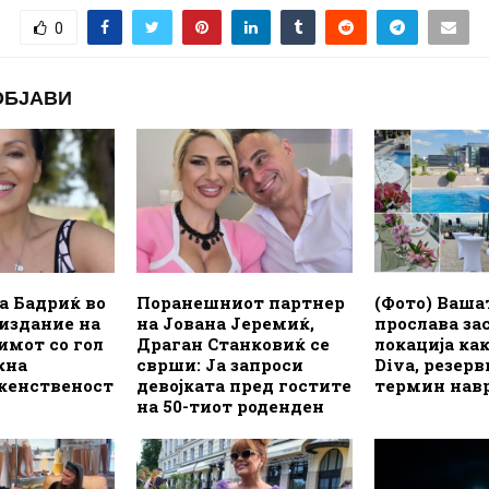
0
ОБЈАВИ
а Бадриќ во
Поранешниот партнер
(Фото) Ваша
издание на
на Јована Јеремиќ,
прослава з
имот со гол
Драган Станковиќ се
локација как
кна
сврши: Ја запроси
Diva, резерв
 женственост
девојката пред гостите
термин нав
на 50-тиот роденден