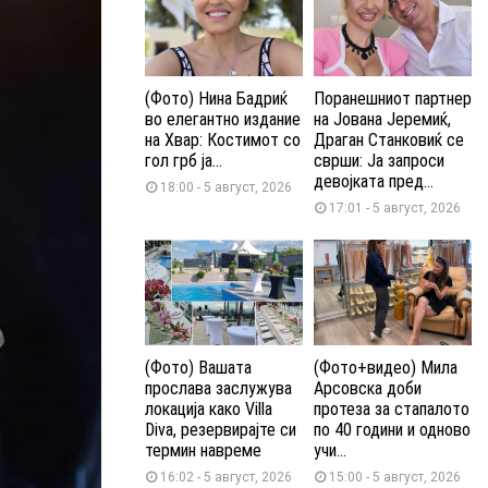
(Фото) Нина Бадриќ
Поранешниот партнер
во елегантно издание
на Јована Јеремиќ,
на Хвар: Костимот со
Драган Станковиќ се
гол грб ја...
сврши: Ја запроси
девојката пред...
18:00 - 5 август, 2026
17:01 - 5 август, 2026
(Фото) Вашата
(Фото+видео) Мила
прослава заслужува
Арсовска доби
локација како Villa
протеза за стапалото
Diva, резервирајте си
по 40 години и одново
термин навреме
учи...
16:02 - 5 август, 2026
15:00 - 5 август, 2026