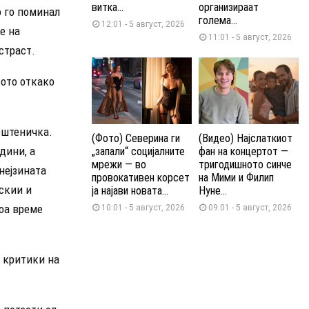
витка...
организираат
о го поминал
голема...
12:01 - 5 август, 2026
е на
11:01 - 5 август, 2026
страст.
вото откако
ештеничка.
(Фото) Северина ги
(Видео) Најслаткиот
дини, а
„запали“ социјалните
фан на концертот —
мрежи — во
тригодишното синче
нејзината
провокативен корсет
на Мими и Филип
скии и
ја најави новата...
Нуне...
тоа време
10:01 - 5 август, 2026
09:01 - 5 август, 2026
о критики на