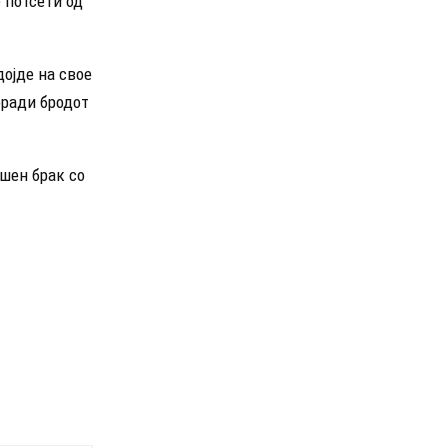
е потсети од
ојде на свое
оради бродот
шен брак со