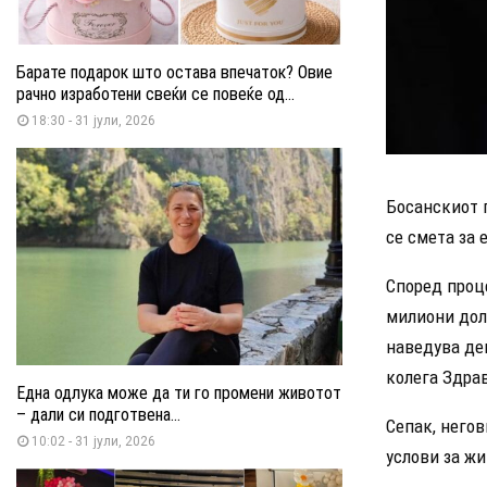
Барате подарок што остава впечаток? Овие
рачно изработени свеќи се повеќе од...
18:30 - 31 јули, 2026
Босанскиот 
се смета за 
Според проце
милиони дол
наведува дек
колега Здрав
Една одлука може да ти го промени животот
– дали си подготвена...
Сепак, негов
10:02 - 31 јули, 2026
услови за жи