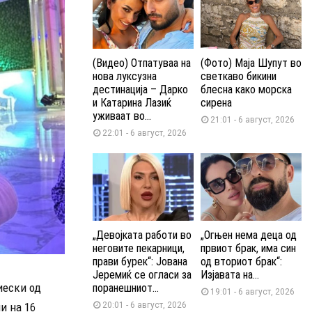
(Видео) Отпатуваа на
(Фото) Маја Шупут во
нова луксузна
светкаво бикини
дестинација – Дарко
блесна како морска
и Катарина Лазиќ
сирена
уживаат во...
21:01 - 6 август, 2026
22:01 - 6 август, 2026
„Девојката работи во
„Огњен нема деца од
неговите пекарници,
првиот брак, има син
прави бурек“: Јована
од вториот брак“:
Јеремиќ се огласи за
Изјавата на...
иески од
поранешниот...
19:01 - 6 август, 2026
и на 16
20:01 - 6 август, 2026