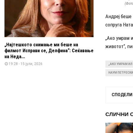
(Фото
Андреј беше 
сопруга Ната
„Ако умрам и
„Најтешкото снимање ми беше на
животот“, п
филмот Исправи се, Делфина“: Сеќавање
на Неда...
19:28 - 15 јули, 2026
„АКО УМРАМ ИЛ
НАУМ ПЕТРЕСК
СПОДЕЛИ
СЛИЧНИ 