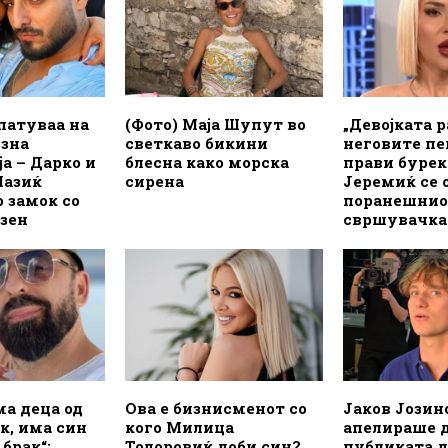
патуваа на
(Фото) Маја Шупут во
„Девојката р
узна
светкаво бикини
неговите пе
а – Дарко и
блесна како морска
прави бурек
Лазиќ
сирена
Јеремиќ се 
 замок со
поранешнио
азен
свршувачка
а деца од
Ова е бизнисменот со
Јаков Јозин
к, има син
кого Милица
апелираше 
 брак“:
Тодоровиќ доби син?
публиката д