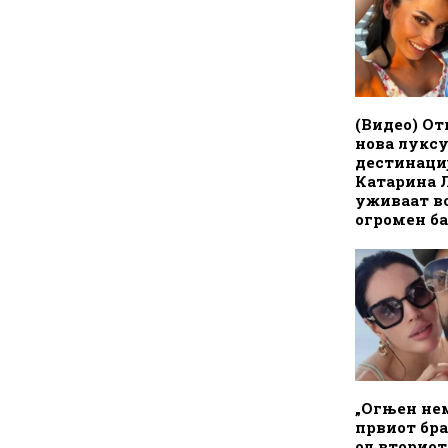
(Видео) От
нова лукс
дестинациј
Катарина 
уживаат во
огромен б
„Огњен нем
првиот бра
од вториот