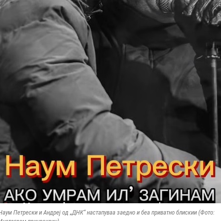
Наум Петрески и Андреј од „ДНК“ настапуваа заедно и беа приватно блискии (Фото: