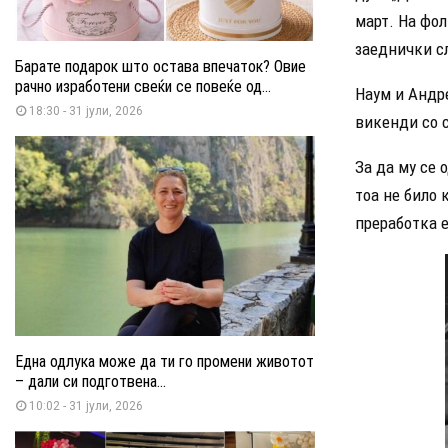
март. На фол
заеднички с
Барате подарок што остава впечаток? Овие
рачно изработени свеќи се повеќе од...
Наум и Андре
18:30 - 31 јули, 2026
викенди со 
За да му се 
тоа не било 
преработка е
Една одлука може да ти го промени животот
– дали си подготвена...
10:02 - 31 јули, 2026