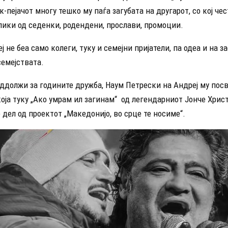
к-пејачот многу тешко му паѓа загубата на другарот, со кој чес
лики од седенки, родендени, прослави, промоции.
ј не беа само колеги, туку и семејни пријатели, па одеа и на 
семејствата.
оддолжи за годините дружба, Наум Петрески на Андреј му пос
која туку „Ако умрам ил загинам“ од легендарниот Јонче Хрис
 дел од проектот „Македонијо, во срце те носиме“.