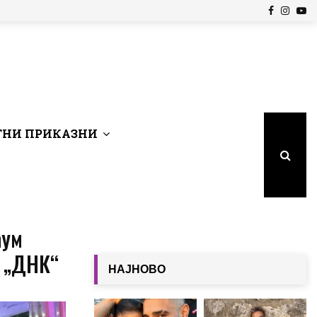
Facebook
Insta
Yo
НИ ПРИКАЗНИ
аум
д „ДНК“
НАЈНОВО