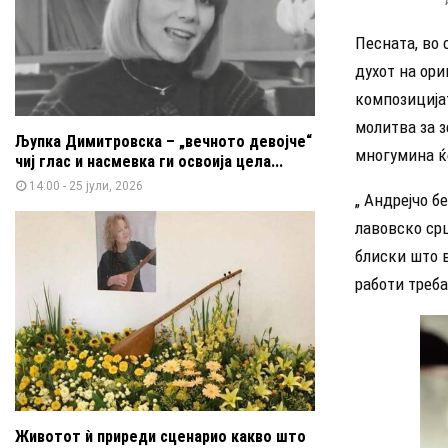
Песната, во
духот на ори
композицијат
молитва за з
Љупка Димитровска – „вечното девојче“
многумина ќ
чиј глас и насмевка ги освоија цела...
14:00 - 25 јули, 2026
„ Андрејчо б
лавовско срц
блиски што в
работи треба
Животот ѝ приреди сценарио какво што