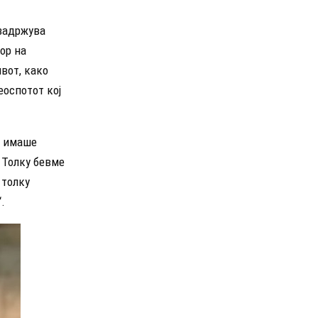
 задржува
ор на
ивот, како
еоспотот кој
но имаше
 Толку бевме
 толку
.