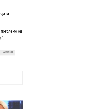
ојата
 поголемо од
е“.
КОЧАНИ