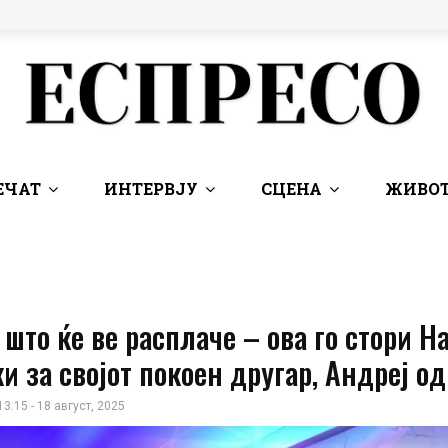
ЕЧАТ
ИНТЕРВЈУ
СЦЕНА
ЖИВОТ
што ќе ве расплаче – ова го стори Н
и за својот покоен другар, Андреј о
13:15 - 18 август, 2025