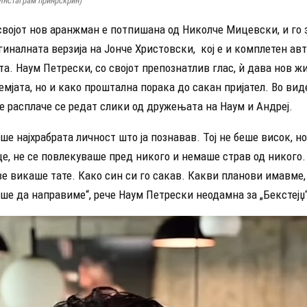
Инстаграм принрскрин)
 својот нов аранжман е потпишана од Николче Мицевски, и го
гиналната верзија на Јонче Христовски, кој е и комплетен авт
а. Наум Петрески, со својот препознатлив глас, ѝ дава нов ж
емјата, но и како проштална порака до сакан пријател. Во вид
е расплаче се редат слики од дружењата на Наум и Андреј.
еше најхрабрата личност што ја познавав. Тој не беше висок, 
е, не се повлекуваше пред никого и немаше страв од никого.
е викаше тате. Како син си го сакав. Какви планови имавме,
ше да направиме“, рече Наум Петрески неодамна за „Бекстејџ“