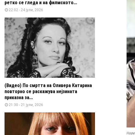
ретко се гледа и на филмското...
22:02 - 24 јули, 2026
(Видео) По смртта на Оливера Катарина
повторно се раскажува нејзината
приказна за...
21:30 - 21 јули, 2026
Наум 