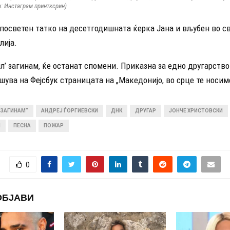
: Инстаграм принтксрин)
посветен татко на десетгодишната ќерка Јана и вљубен во св
лија.
л’ загинам, ќе останат спомени. Приказна за едно другарство
ишува на
Фејсбук
страницата на „Македонијо, во срце те носим
 ЗАГИНАМ“
АНДРЕЈ ЃОРГИЕВСКИ
ДНК
ДРУГАР
ЈОНЧЕ ХРИСТОВСКИ
И
ПЕСНА
ПОЖАР
0
ОБЈАВИ