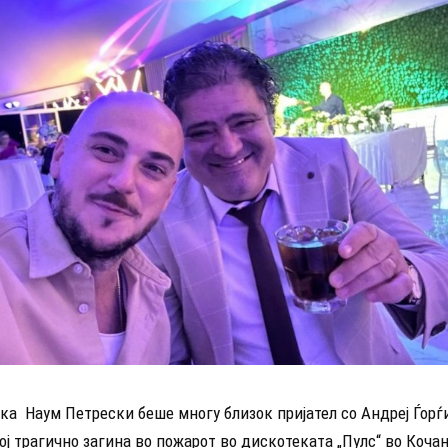
ка Наум Петрески беше многу близок пријател со Андреј Ѓорѓ
ој трагично загина во пожарот во дискотеката „Пулс“ во Кочан