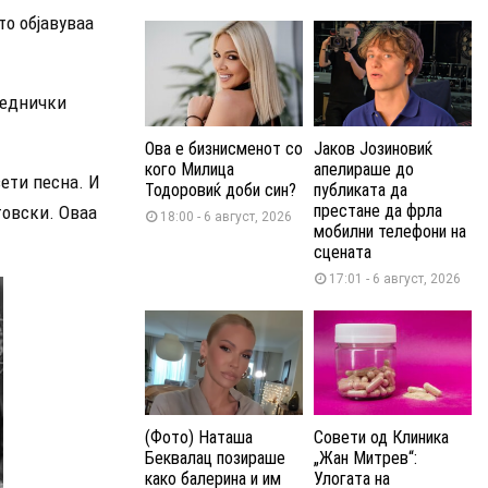
то објавуваа
заеднички
Ова е бизнисменот со
Јаков Јозиновиќ
кого Милица
апелираше до
вети песна. И
Тодоровиќ доби син?
публиката да
престане да фрла
товски. Оваа
18:00 - 6 август, 2026
мобилни телефони на
сцената
17:01 - 6 август, 2026
(Фото) Наташа
Совети од Клиника
Беквалац позираше
„Жан Митрев“:
како балерина и им
Улогата на