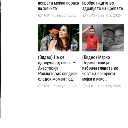
испрати моќна порака
пробиотиците во
на жените:...
здравјето на цревата
16:01 - 6 август, 2026
15:45 - 6 август, 2026
(Видео) Не се
(Видео) Марко
одвојува од синот –
Пејчиновски ја
Анастасија
избричи главата во
Ражнатовиќ сподели
чест на покојната
сладок момент од...
мајка и како...
15:01 - 6 август, 2026
14:01 - 6 август, 2026