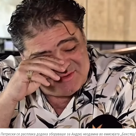
Петрески се расплака додека зборуваше за Андреј неодамна во емисијата „Бекстејџ