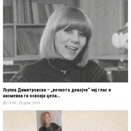
Љупка Димитровска – „вечното девојче“ чиј глас и
насмевка ги освоија цела...
14:00 - 25 јули, 2026