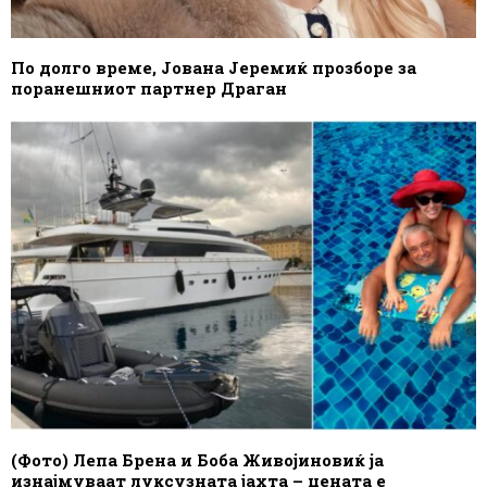
По долго време, Јована Јеремиќ прозборе за
поранешниот партнер Драган
(Фото) Лепа Брена и Боба Живојиновиќ ја
изнајмуваат луксузната јахта – цената е