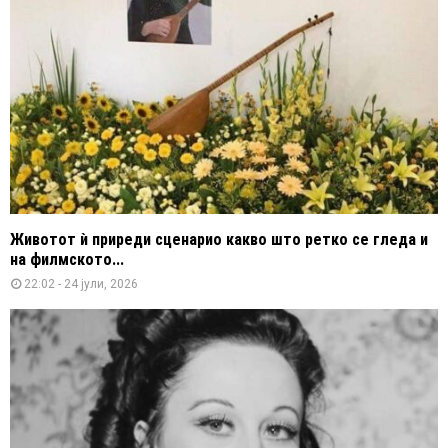
Животот ѝ приреди сценарио какво што ретко се гледа и
на филмското...
22:02 - 24 јули, 2026