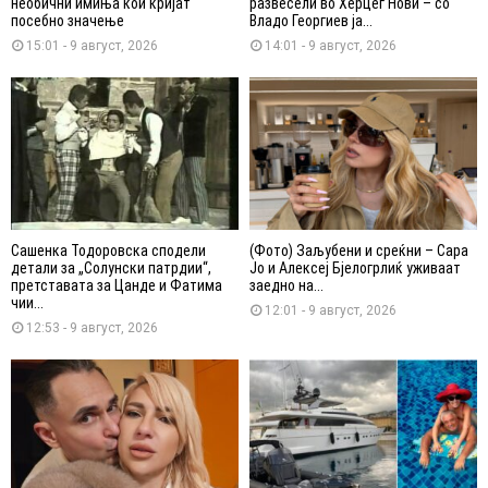
необични имиња кои кријат
развесели во Херцег Нови – со
посебно значење
Владо Георгиев ја...
15:01 - 9 август, 2026
14:01 - 9 август, 2026
Сашенка Тодоровска сподели
(Фото) Заљубени и среќни – Сара
детали за „Солунски патрдии“,
Јо и Алексеј Бјелогрлиќ уживаат
претставата за Цанде и Фатима
заедно на...
чии...
12:01 - 9 август, 2026
12:53 - 9 август, 2026