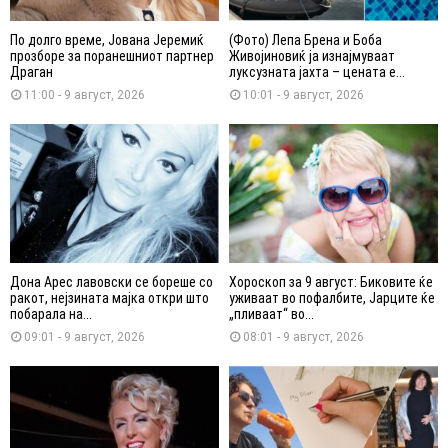
По долго време, Јована Јеремиќ
(Фото) Лепа Брена и Боба
прозборе за поранешниот партнер
Живојиновиќ ја изнајмуваат
Драган
луксузната јахта – цената е...
11:00 - 9 август, 2026
10:01 - 9 август, 2026
Дона Арес лавовски се бореше со
Хороскоп за 9 август: Биковите ќе
ракот, нејзината мајка откри што
уживаат во пофалбите, Јарците ќе
побарала на...
„пливаат“ во...
09:01 - 9 август, 2026
08:01 - 9 август, 2026