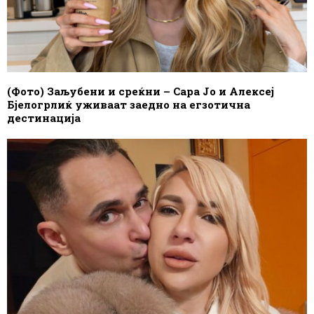
(Фото) Заљубени и среќни – Сара Јо и Алексеј
Бјелогрлиќ уживаат заедно на егзотична
дестинација