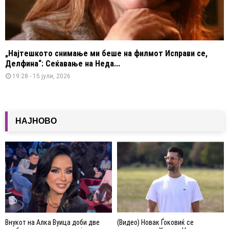
„Најтешкото снимање ми беше на филмот Исправи се,
Делфина“: Сеќавање на Неда...
19:28 - 15 јули, 2026
НАЈНОВО
Внукот на Алка Вуица доби две
(Видео) Новак Ѓоковиќ се