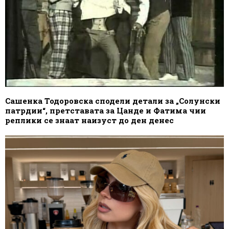
Сашенка Тодоровска сподели детали за „Солунски
патрдии“, претставата за Цанде и Фатима чии
реплики се знаат наизуст до ден денес