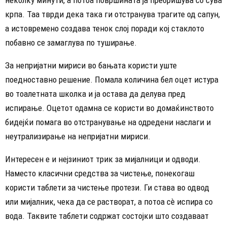
крпа. Таа тврди дека така ги отстранува трагите од сапун,
а истовремено создава тенок слој поради кој стаклото
побавно се замаглува по туширање.
За непријатни мириси во бањата користи уште
поедноставно решение. Помала количина бел оцет истура
во тоалетната школка и ја остава да делува пред
испирање. Оцетот одамна се користи во домаќинството
бидејќи помага во отстранување на одредени наслаги и
неутрализирање на непријатни мириси.
Интересен е и нејзиниот трик за мијалници и одводи.
Наместо класични средства за чистење, понекогаш
користи таблети за чистење протези. Ги става во одвод
или мијалник, чека да се растворат, а потоа сè испира со
вода. Таквите таблети содржат состојки што создаваат