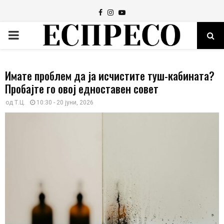
Facebook
Instagram
Youtube
PRIMARY
MENU
Имате проблем да ја исчистите туш-кабината?
Пробајте го овој едноставен совет
од
Т.Ц.
10:30 - 20 јуни, 2026