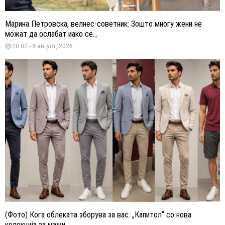
Марина Петровска, велнес-советник: Зошто многу жени не
можат да ослабат иако се...
20:02 - 8 август, 2026
(Фото) Кога облеката зборува за вас: „Капитол“ со нова
колекција за мажи...