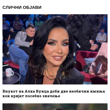
СЛИЧНИ ОБЈАВИ
Внукот на Алка Вуица доби две необични имиња
кои кријат посебно значење