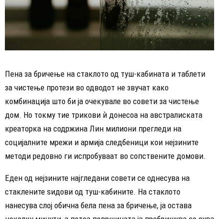
Пена за бричење на стаклото од туш-кабината и таблети
за чистење протези во одводот не звучат како
комбинација што би ја очекувале во совети за чистење
дом. Но токму тие трикови ѝ донесоа на австралиската
креаторка на содржина Лин милиони прегледи на
социјалните мрежи и армија следбеници кои нејзините
методи редовно ги испробуваат во сопствените домови.
Еден од нејзините најгледани совети се однесува на
стаклените ѕидови од туш-кабините. На стаклото
нанесува слој обична бела пена за бричење, ја остава
неколку минути, а потоа површината ја пребришува со сува