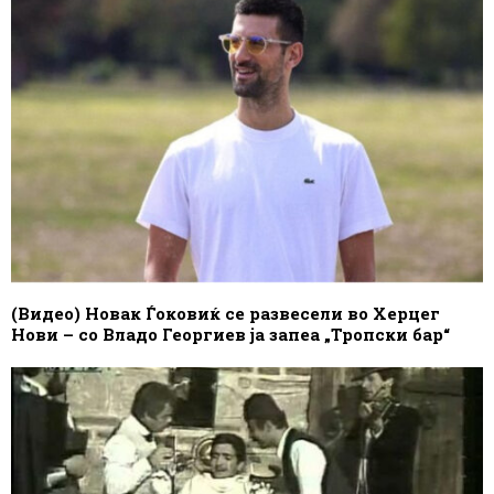
(Видео) Новак Ѓоковиќ се развесели во Херцег
Нови – со Владо Георгиев ја запеа „Тропски бар“