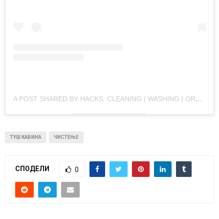
A POST SHARED BY HACKS: CLEANING | WASHING | ORGANISATION | MOTIVATION (@HOME.WITH.LEANNE)
ТУШ КАБИНА
ЧИСТЕЊЕ
СПОДЕЛИ
0