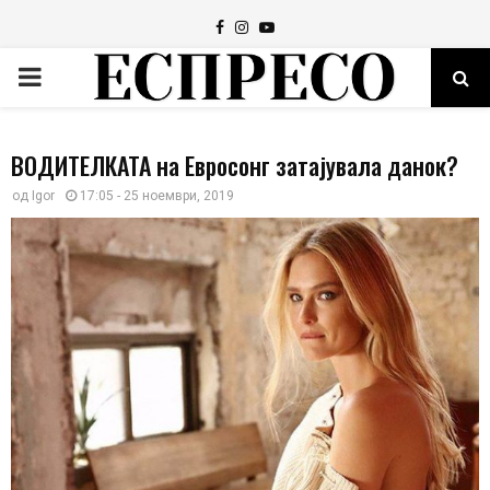
Facebook
Instagram
Youtube
PRIMARY
MENU
ВОДИТЕЛКАТА на Евросонг затајувала данок?
од
Igor
17:05 - 25 ноември, 2019