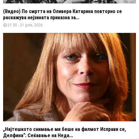
(Видео) По смртта на Оливера Катарина повторно се
раскажува нејзината приказна за...
21:30 - 21 јули, 2026
„Најтешкото снимање ми беше на филмот Исправи се,
Делфина“: Сеќавање на Неда...