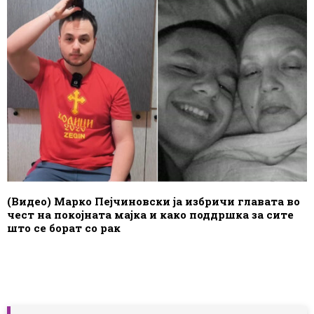
(Видео) Марко Пејчиновски ја избричи главата во
чест на покојната мајка и како поддршка за сите
што се борат со рак