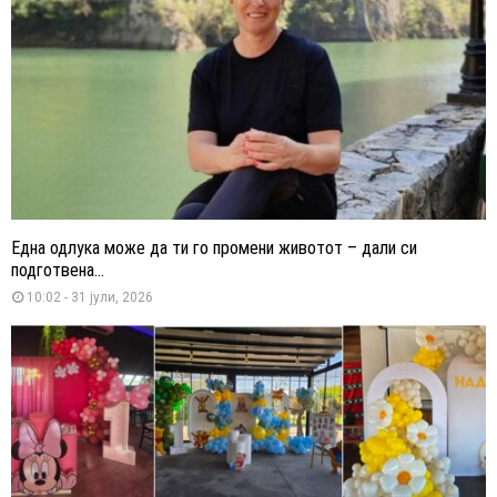
Една одлука може да ти го промени животот – дали си
подготвена...
10:02 - 31 јули, 2026