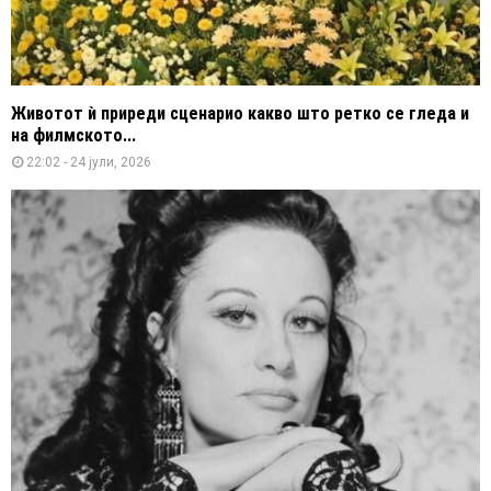
Животот ѝ приреди сценарио какво што ретко се гледа и
на филмското...
22:02 - 24 јули, 2026