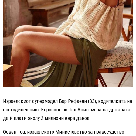
Израелскиот супермодел Бар Рефаели (33), водителката на
овогодинешниот Евросонг во Тел Авив, мора на државата
да ѝ плати околу 2 милиони евра данок.
Освен тоа, израелското Министерство за правосудство