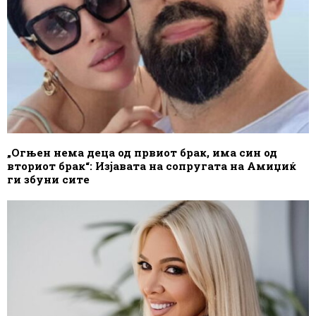
„Огњен нема деца од првиот брак, има син од
вториот брак“: Изјавата на сопругата на Амиџиќ
ги збуни сите