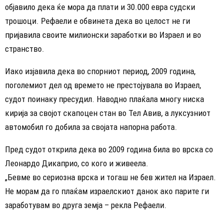
објавило дека ќе мора да плати и 30.000 евра судски
трошоци. Рефаели е обвинета дека во целост не ги
пријавила своите милионски заработки во Израел и во
странство.
Иако изјавила дека во спорниот период, 2009 година,
поголемиот дел од времето не престојувала во Израел,
судот поинаку пресудил. Наводно плаќала многу ниска
кирија за својот скапоцен стан во Тел Авив, а луксузниот
автомобил го добила за својата напорна работа.
Пред судот открила дека во 2009 година била во врска со
Леонардо Дикаприо, со кого и живеела.
„Бевме во сериозна врска и тогаш не бев жител на Израел.
Не морам да го плаќам израелскиот данок ако парите ги
заработувам во друга земја – рекла Рефаели.