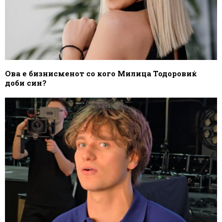
Ова е бизнисменот со кого Милица Тодоровиќ
доби син?