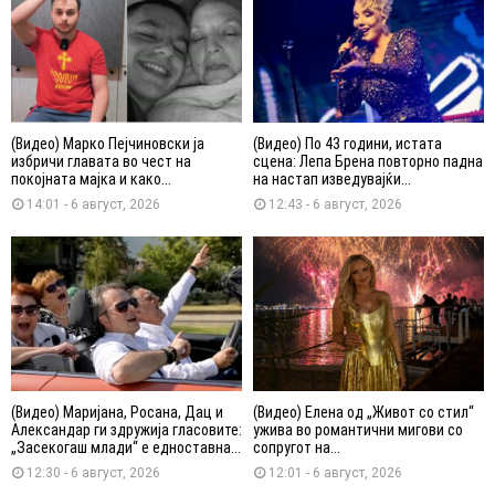
(Видео) Марко Пејчиновски ја
(Видео) По 43 години, истата
избричи главата во чест на
сцена: Лепа Брена повторно падна
покојната мајка и како...
на настап изведувајќи...
14:01 - 6 август, 2026
12:43 - 6 август, 2026
(Видео) Маријана, Росана, Дац и
(Видео) Елена од „Живот со стил“
Александар ги здружија гласовите:
ужива во романтични мигови со
„Засекогаш млади“ е едноставна...
сопругот на...
12:30 - 6 август, 2026
12:01 - 6 август, 2026