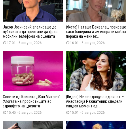
Јаков Јозиновиќ апелираше до
(Фото) Наташа Беквалац позираше
публиката да престане да фрла
како балерина и им испрати моќна
мобилни телефони на сцената
порака на жените:...
17:01 - 6 август, 2026
16:01 - 6 август, 2026
Совети од Клиника „Жан Митрев“:
(Видео) Не се одвојува од синот –
Улогата на пробиотиците во
Анастасија Ражнатовиќ сподели
здравјето на цревата
сладок момент од...
15:45 - 6 август, 2026
15:01 - 6 август, 2026