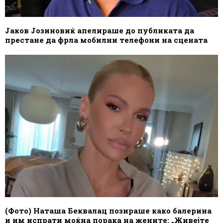
Јаков Јозиновиќ апелираше до публиката да
престане да фрла мобилни телефони на сцената
(Фото) Наташа Беквалац позираше како балерина
и им испрати моќна порака на жените: „Живејте