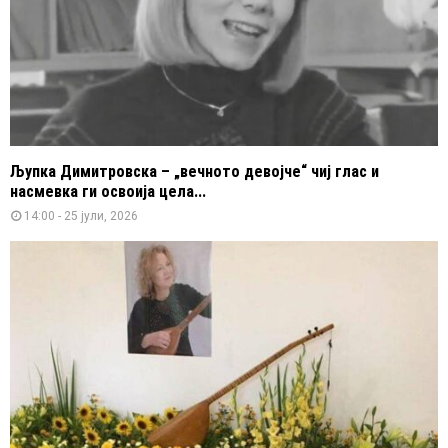
Љупка Димитровска – „вечното девојче“ чиј глас и
насмевка ги освоија цела...
14:00 - 25 јули, 2026